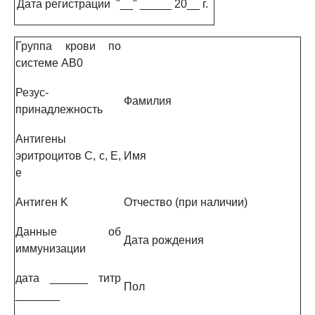
Дата регистрации
"__" _____ 20__ г.
Группа крови по
системе AB0
Резус-
Фамилия
принадлежность
Антигены
эритроцитов C, c, E,
Имя
e
Антиген K
Отчество (при наличии)
Данные об
Дата рождения
иммунизации
дата ______ титр
Пол
_______