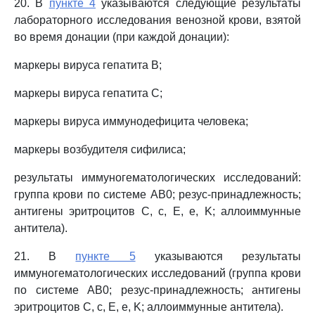
20. В
пункте 4
указываются следующие результаты
лабораторного исследования венозной крови, взятой
во время донации (при каждой донации):
маркеры вируса гепатита B;
маркеры вируса гепатита C;
маркеры вируса иммунодефицита человека;
маркеры возбудителя сифилиса;
результаты иммуногематологических исследований:
группа крови по системе AB0; резус-принадлежность;
антигены эритроцитов C, c, E, e, K; аллоиммунные
антитела).
21. В
пункте 5
указываются результаты
иммуногематологических исследований (группа крови
по системе AB0; резус-принадлежность; антигены
эритроцитов C, c, E, e, K; аллоиммунные антитела).