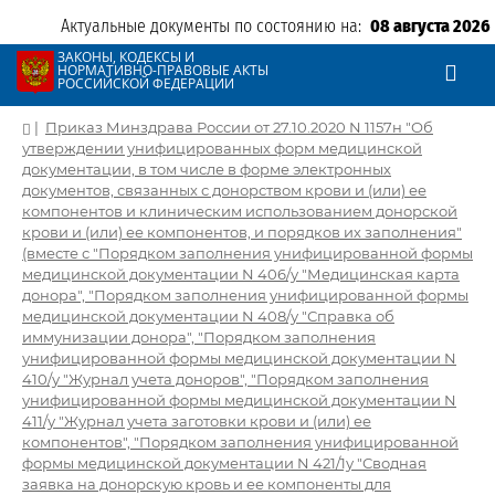
Актуальные документы по состоянию на:
08 августа 2026
ЗАКОНЫ, КОДЕКСЫ И
НОРМАТИВНО-ПРАВОВЫЕ АКТЫ
РОССИЙСКОЙ ФЕДЕРАЦИИ
|
Приказ Минздрава России от 27.10.2020 N 1157н "Об
утверждении унифицированных форм медицинской
документации, в том числе в форме электронных
документов, связанных с донорством крови и (или) ее
компонентов и клиническим использованием донорской
крови и (или) ее компонентов, и порядков их заполнения"
(вместе с "Порядком заполнения унифицированной формы
медицинской документации N 406/у "Медицинская карта
донора", "Порядком заполнения унифицированной формы
медицинской документации N 408/у "Справка об
иммунизации донора", "Порядком заполнения
унифицированной формы медицинской документации N
410/у "Журнал учета доноров", "Порядком заполнения
унифицированной формы медицинской документации N
411/у "Журнал учета заготовки крови и (или) ее
компонентов", "Порядком заполнения унифицированной
формы медицинской документации N 421/1у "Сводная
заявка на донорскую кровь и ее компоненты для