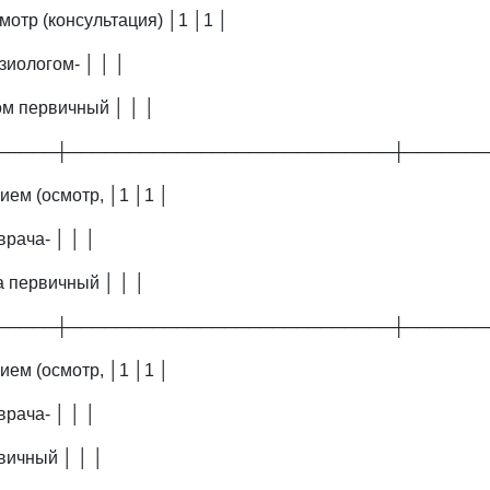
мотр (консультация) │1 │1 │
зиологом- │ │ │
м первичный │ │ │
─────┼───────────────────────────┼───────
ием (осмотр, │1 │1 │
врача- │ │ │
 первичный │ │ │
─────┼───────────────────────────┼───────
ием (осмотр, │1 │1 │
врача- │ │ │
вичный │ │ │