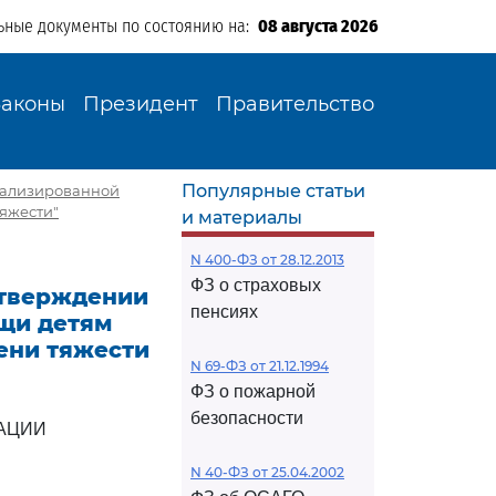
ьные документы по состоянию на:
08 августа 2026
Законы
Президент
Правительство
Популярные статьи
циализированной
яжести"
и материалы
N 400-ФЗ от 28.12.2013
ФЗ о страховых
 утверждении
пенсиях
щи детям
ени тяжести
N 69-ФЗ от 21.12.1994
ФЗ о пожарной
безопасности
АЦИИ
N 40-ФЗ от 25.04.2002