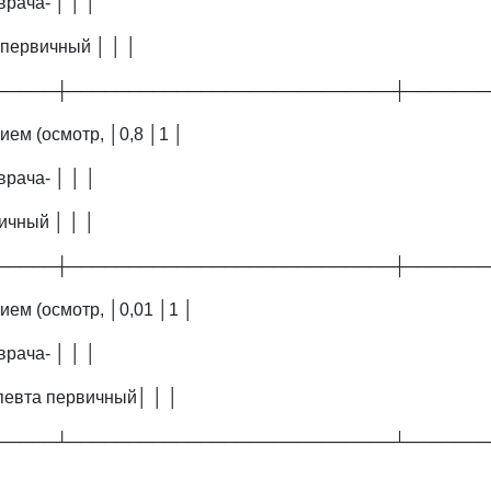
врача- │ │ │
первичный │ │ │
─────┼───────────────────────────┼───────
ем (осмотр, │0,8 │1 │
врача- │ │ │
ичный │ │ │
─────┼───────────────────────────┼───────
ием (осмотр, │0,01 │1 │
врача- │ │ │
певта первичный│ │ │
─────┴───────────────────────────┴───────