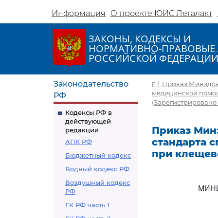
Информация
О проекте ЮИС Легалакт
ЗАКОНЫ, КОДЕКСЫ И
НОРМАТИВНО-ПРАВОВЫЕ 
РОССИЙСКОЙ ФЕДЕРАЦИ
Законодательство
|
Приказ Минздрав
медицинской помощ
РФ
(Зарегистрировано 
Кодексы РФ в
действующей
Приказ Минз
редакции
стандарта 
АПК РФ
при клещев
Бюджетный кодекс
Водный кодекс РФ
Воздушный кодекс
МИН
РФ
ГК РФ часть 1