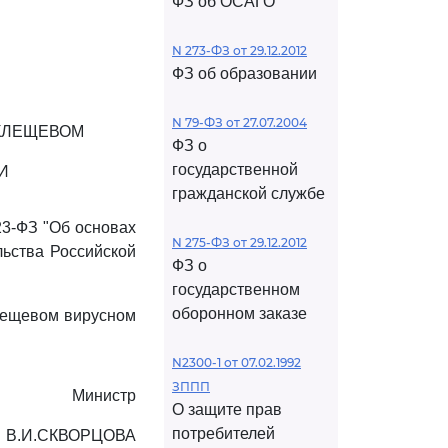
ФЗ об ОСАГО
N 273-ФЗ от 29.12.2012
ФЗ об образовании
N 79-ФЗ от 27.07.2004
КЛЕЩЕВОМ
ФЗ о
государственной
И
гражданской службе
23-ФЗ "Об основах
N 275-ФЗ от 29.12.2012
льства Российской
ФЗ о
государственном
оборонном заказе
лещевом вирусном
N2300-1 от 07.02.1992
ЗППП
Министр
О защите прав
потребителей
В.И.СКВОРЦОВА