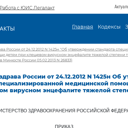
Актуал
Работа с ЮИС Легалакт
Главная
Кодексы
АКТЫ
И
а России от 24.12.2012 N 1425н "Об утверждении стандарта спе
и детям при клещевом вирусном энцефалите тяжелой степени т
в Минюсте России 05.02.2013 N 26833)
драва России от 24.12.2012 N 1425н Об
специализированной медицинской помо
ом вирусном энцефалите тяжелой степ
ИСТЕРСТВО ЗДРАВООХРАНЕНИЯ РОССИЙСКОЙ ФЕДЕР
ПРИКАЗ