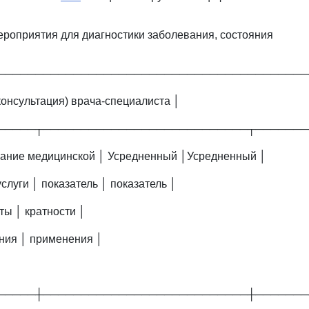
ероприятия для диагностики заболевания, состояния
─────────────────────────────────────────
консультация) врача-специалиста │
─────┬───────────────────────────┬───────
вание медицинской │ Усредненный │Усредненный │
слуги │ показатель │ показатель │
оты │ кратности │
ния │ применения │
─────┼───────────────────────────┼───────