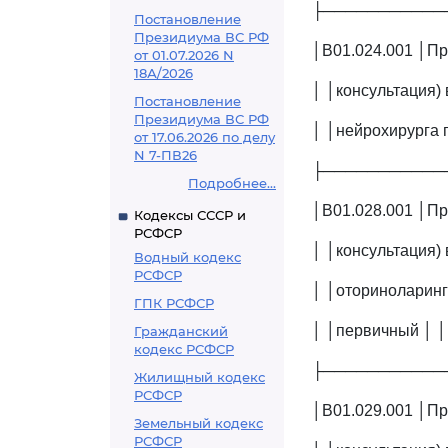
├───────────
Постановление
Президиума ВС РФ
│B01.024.001 │При
от 01.07.2026 N
18А/2026
│ │консультация) 
Постановление
Президиума ВС РФ
│ │нейрохирурга 
от 17.06.2026 по делу
N 7-ПВ26
├───────────
Подробнее...
│B01.028.001 │Пр
Кодексы СССР и
РСФСР
│ │консультация) 
Водный кодекс
РСФСР
│ │оториноларинг
ГПК РСФСР
│ │первичный │ │
Гражданский
кодекс РСФСР
├───────────
Жилищный кодекс
РСФСР
│B01.029.001 │Пр
Земельный кодекс
РСФСР