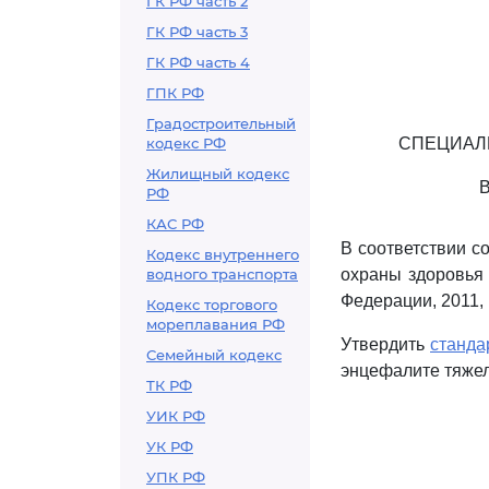
ГК РФ часть 2
ГК РФ часть 3
ГК РФ часть 4
ГПК РФ
Градостроительный
кодекс РФ
СПЕЦИАЛ
Жилищный кодекс
РФ
КАС РФ
В соответствии с
Кодекс внутреннего
водного транспорта
охраны здоровья 
Федерации, 2011, N
Кодекс торгового
мореплавания РФ
Утвердить
станда
Семейный кодекс
энцефалите тяжел
ТК РФ
УИК РФ
УК РФ
УПК РФ