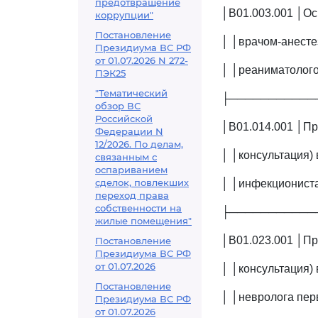
предотвращение
│B01.003.001 │Ос
коррупции"
Постановление
│ │врачом-анесте
Президиума ВС РФ
от 01.07.2026 N 272-
│ │реаниматолого
ПЭК25
"Тематический
├───────────
обзор ВС
Российской
│B01.014.001 │Пр
Федерации N
12/2026. По делам,
│ │консультация) 
связанным с
оспариванием
сделок, повлекших
│ │инфекциониста
переход права
собственности на
├───────────
жилые помещения"
│B01.023.001 │Пр
Постановление
Президиума ВС РФ
от 01.07.2026
│ │консультация) 
Постановление
│ │невролога пер
Президиума ВС РФ
от 01.07.2026