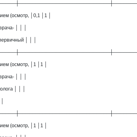
─────┼───────────────────────────┼───────
ем (осмотр, │0,1 │1 │
врача- │ │ │
первичный │ │ │
─────┼───────────────────────────┼───────
ием (осмотр, │1 │1 │
врача- │ │ │
олога │ │ │
 │
─────┼───────────────────────────┼───────
ием (осмотр, │1 │1 │