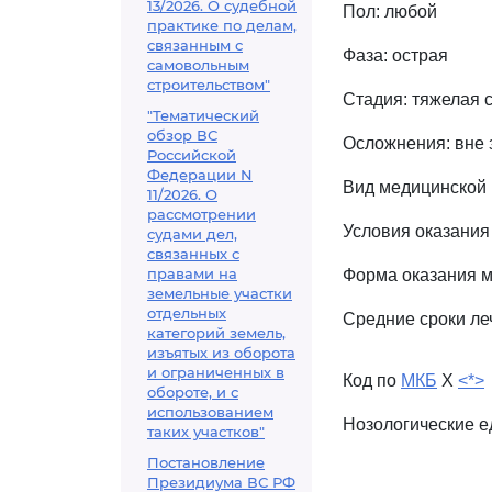
13/2026. О судебной
Пол: любой
практике по делам,
связанным с
Фаза: острая
самовольным
строительством"
Стадия: тяжелая 
"Тематический
обзор ВС
Осложнения: вне 
Российской
Федерации N
Вид медицинской
11/2026. О
рассмотрении
Условия оказания
судами дел,
связанных с
правами на
Форма оказания м
земельные участки
отдельных
Средние сроки леч
категорий земель,
изъятых из оборота
и ограниченных в
Код по
МКБ
X
<*>
обороте, и с
использованием
Нозологические 
таких участков"
Постановление
Президиума ВС РФ