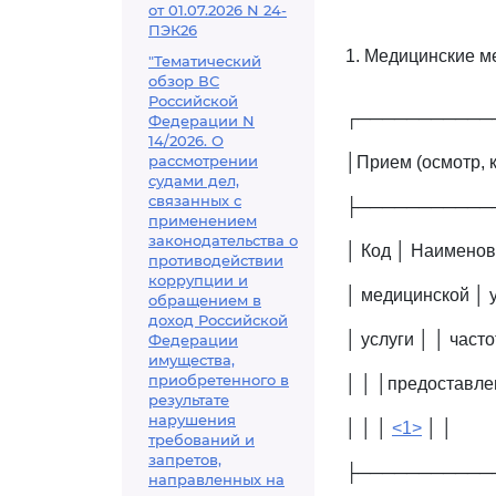
от 01.07.2026 N 24-
ПЭК26
1. Медицинские м
"Тематический
обзор ВС
Российской
┌───────────
Федерации N
14/2026. О
рассмотрении
│Прием (осмотр, 
судами дел,
связанных с
├───────────
применением
законодательства о
│ Код │ Наимено
противодействии
коррупции и
│ медицинской │ у
обращением в
доход Российской
│ услуги │ │ част
Федерации
имущества,
приобретенного в
│ │ │предоставле
результате
нарушения
│ │ │
<1>
│ │
требований и
запретов,
├───────────
направленных на