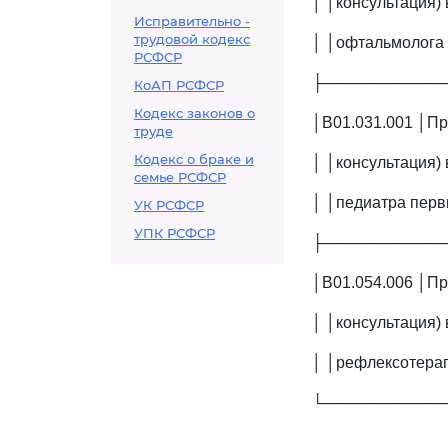
│ │консультация) 
Исправительно -
трудовой кодекс
│ │офтальмолога 
РСФСР
├───────────
КоАП РСФСР
Кодекс законов о
│B01.031.001 │При
труде
Кодекс о браке и
│ │консультация) 
семье РСФСР
│ │педиатра перв
УК РСФСР
УПК РСФСР
├───────────
│B01.054.006 │Пр
│ │консультация) 
│ │рефлексотера
└───────────