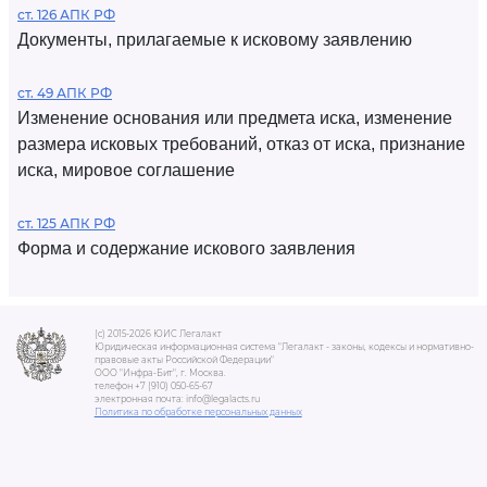
ст. 126 АПК РФ
Документы, прилагаемые к исковому заявлению
ст. 49 АПК РФ
Изменение основания или предмета иска, изменение
размера исковых требований, отказ от иска, признание
иска, мировое соглашение
ст. 125 АПК РФ
Форма и содержание искового заявления
(c) 2015-2026 ЮИС Легалакт
Юридическая информационная система "Легалакт - законы, кодексы и нормативно-
правовые акты Российской Федерации"
ООО "Инфра-Бит", г. Москва.
телефон +7 (910) 050-65-67
электронная почта: info@legalacts.ru
Политика по обработке персональных данных