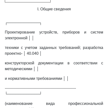
I. Общие сведения
┌────────────┐
Проектирование устройств, приборов и систем
электронной │ │
техники с учетом заданных требований; разработка
проектно- │ 40.040 │
конструкторской документации в соответствии с
методическими │ │
и нормативными требованиями │ │
-----------------------------------------------------------
└────────────┘
(наименование вида профессиональной