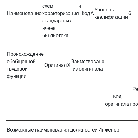
схем и
Уровень
Наименование
характеризация
Код
A
6
квалификации
стандартных
ячеек
библиотеки
Происхождение
обобщенной
Заимствовано
Оригинал
X
трудовой
из оригинала
функции
Ре
Код
оригинала
про
Возможные наименования должностей
Инженер