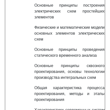
Основные принципы построения
электрических схем простейших
элементов
Физические и математические модели
основных элементов электрических
схем
Основные принципы проведения
статического временного анализа
Основные принципы сквозного
проектирования, основы технологии
производства интегральных схем
Общая характеристика процесса
проектирования, методы и этапы
проектирования
Характеристики современных систем