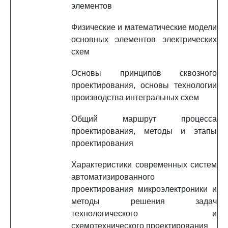
элементов
Физические и математические модели
основных элементов электрических
схем
Основы принципов сквозного
проектирования, основы технологии
производства интегральных схем
Общий маршрут процесса
проектирования, методы и этапы
проектирования
Характеристики современных систем
автоматизированного
проектирования микроэлектроники и
методы решения задач
технологического и
схемотехнического проектирования