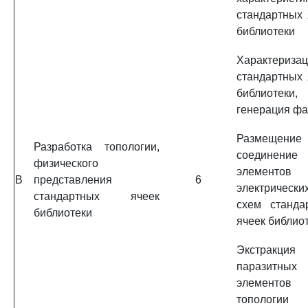
стандартных 
библиотеки
Характериза
стандартных 
библиотеки,
генерация ф
Размещен
Разработка топологии,
соединение
физического
элементов
B
представления
6
электрически
стандартных ячеек
схем станда
библиотеки
ячеек библио
Экстракция
паразитных
элементо
тополог