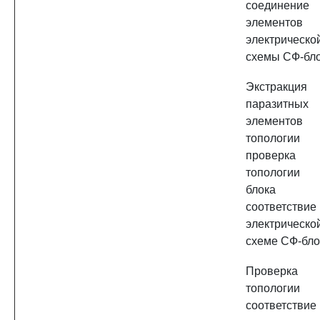
соединение
элементов
электрическо
схемы СФ-бл
Экстракция
паразитных
элементо
тополог
проверка
топологии
блока
соответствие
электрическо
схеме СФ-бло
Проверка
топологи
соответствие