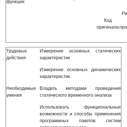
функции
Ре
Код
оригинала
про
Трудовые
Измерение основных статических
действия
характеристик
Измерение основных динамических
характеристик
Необходимые
Владеть методами проведения
умения
статического временного анализа
Использовать функциональные
возможности и способы применения
программных пакетов систем