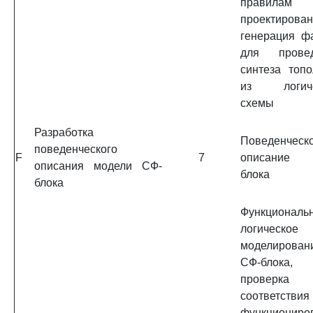
правилам
проектирован
генерация ф
для провед
синтеза топо
из логиче
схемы
Разработка
Поведенческ
поведенческого
F
7
описание
описания модели СФ-
блока
блока
Функциональн
логическое
моделирован
СФ-блока,
проверка
соответствия
функциониро