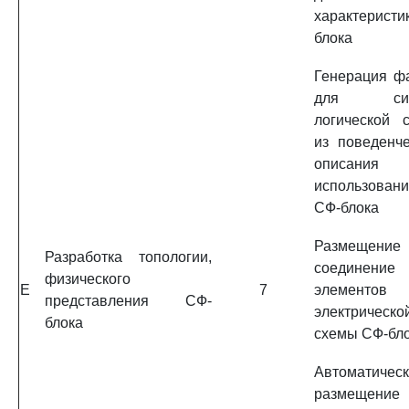
характеристи
блока
Генерация ф
для син
логической 
из поведенче
описани
использован
СФ-блока
Размещен
Разработка топологии,
соединение
физического
E
7
элементов
представления СФ-
электрическо
блока
схемы СФ-бл
Автоматичес
размещен