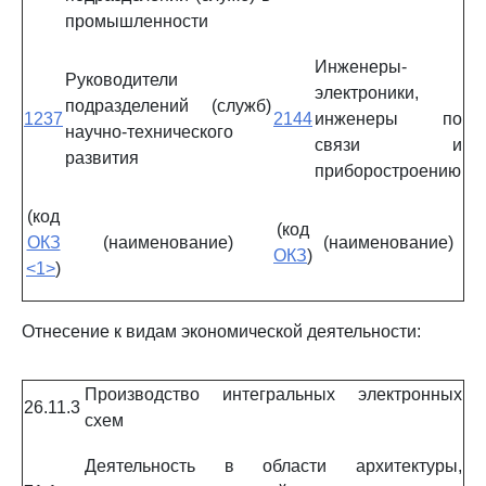
промышленности
Инженеры-
Руководители
электроники,
подразделений (служб)
1237
2144
инженеры по
научно-технического
связи и
развития
приборостроению
(код
(код
ОКЗ
(наименование)
(наименование)
ОКЗ
)
<1>
)
Отнесение к видам экономической деятельности:
Производство интегральных электронных
26.11.3
схем
Деятельность в области архитектуры,