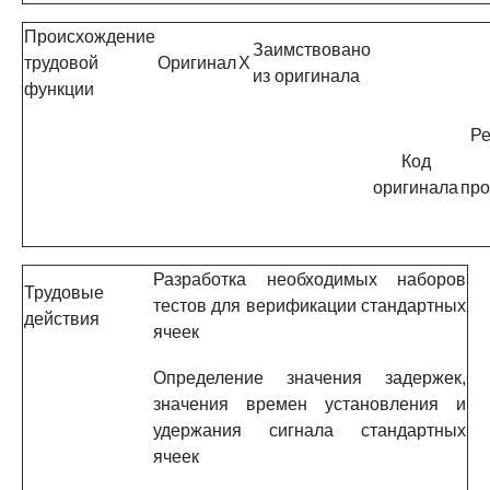
Происхождение
Заимствовано
трудовой
Оригинал
X
из оригинала
функции
Ре
Код
оригинала
про
Разработка необходимых наборов
Трудовые
тестов для верификации стандартных
действия
ячеек
Определение значения задержек,
значения времен установления и
удержания сигнала стандартных
ячеек