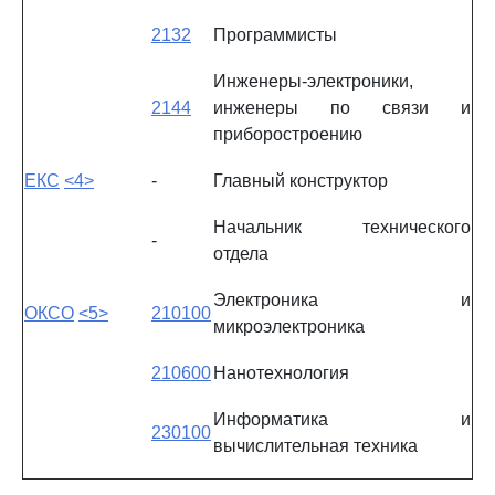
2132
Программисты
Инженеры-электроники,
2144
инженеры по связи и
приборостроению
ЕКС
<4>
-
Главный конструктор
Начальник технического
-
отдела
Электроника и
ОКСО
<5>
210100
микроэлектроника
210600
Нанотехнология
Информатика и
230100
вычислительная техника