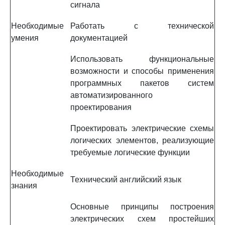
сигнала
Необходимые
Работать с технической
умения
документацией
Использовать функциональные
возможности и способы применения
программных пакетов систем
автоматизированного
проектирования
Проектировать электрические схемы
логических элементов, реализующие
требуемые логические функции
Необходимые
Технический английский язык
знания
Основные принципы построения
электрических схем простейших