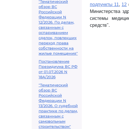
"Тематический
подпункты 11
,
12
обзор ВС
Министерства зд
Российской
Федерации N
системы медици
12/2026. По делам,
средств".
связанным с
оспариванием
сделок, повлекших
переход права
собственности на
жилые помещения"
Постановление
Президиума ВС РФ
от 01.07.2026 N
18А/2026
"Тематический
обзор ВС
Российской
Федерации N
13/2026. О судебной
практике по делам,
связанным с
самовольным
строительством"