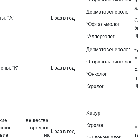
*
а
Дерматовенеролог
ы, "А"
1 раз в год
*Офтальмолог
б
п
*Аллерголог
Дерматовенеролог
м
Оториноларинголог
ены, "К"
1 раз в год
Р
*Онколог
г
п
*Уролог
Хирург
еские вещества,
*Уролог
вающие вредное
У
1 раз в год
ействие на
т
*Эндокринолог