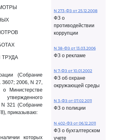
МОТРЫ
N 273-ФЗ от 25.12.2008
ФЗ о
НЫХ
противодействии
МОТРОВ
коррупции
БОТАХ
N 38-ФЗ от 13.03.2006
ФЗ о рекламе
 ТРУДА
N 7-ФЗ от 10.01.2002
рации (Собрание
ФЗ об охране
. 3607; 2006, N 27,
окружающей среды
ия о Министерстве
 утвержденного
N 3-ФЗ от 07.02.2011
 N 321 (Собрание
ФЗ о полиции
78), приказываю:
N 402-ФЗ от 06.12.2011
ФЗ о бухгалтерском
наличии которых
учете