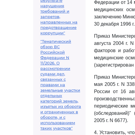
результате
Федерации от 14 
нарушения
медицинских осм
требований и
запретов,
заключению Минюс
направленных на
30 декабря 1996 г.
предотвращение
коррупции"
Приказ Министерс
"Тематический
августа 2004 г. 
обзор ВС
факторов и рабо
Российской
Федерации N
медицинские осмо
11/2026. О
(зарегистрирован
рассмотрении
судами дел,
Приказ Министерс
связанных с
мая 2005 г. N 33
правами на
земельные участки
России от 16 ав
отдельных
производственных
категорий земель,
периодические м
изъятых из оборота
и ограниченных в
(обследований)"
обороте, и с
2005 г. N 6677).
использованием
таких участков"
4. Установить, ч