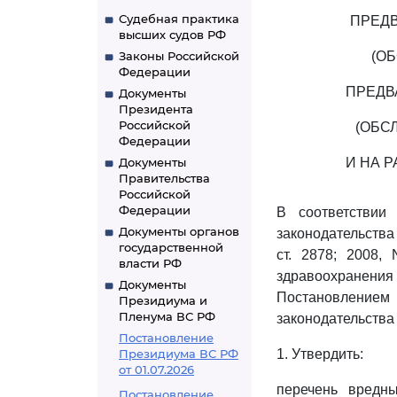
Судебная практика
ПРЕД
высших судов РФ
Законы Российской
(О
Федерации
ПРЕДВ
Документы
Президента
Российской
(ОБС
Федерации
Документы
И НА 
Правительства
Российской
Федерации
В соответстви
Документы органов
законодательства Р
государственной
ст. 2878; 2008, 
власти РФ
здравоохранен
Документы
Постановлением 
Президиума и
Пленума ВС РФ
законодательства 
Постановление
Президиума ВС РФ
1. Утвердить:
от 01.07.2026
перечень вредн
Постановление