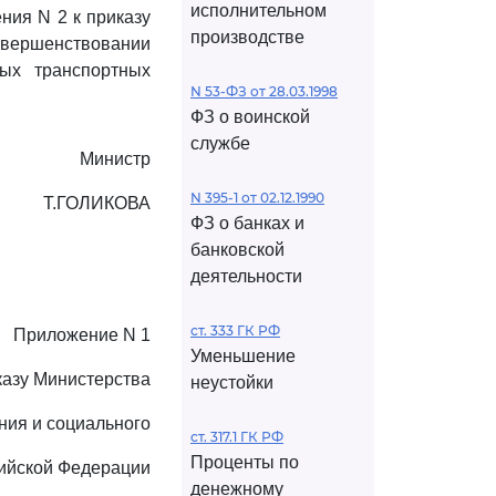
исполнительном
ия N 2 к приказу
производстве
овершенствовании
ых транспортных
N 53-ФЗ от 28.03.1998
ФЗ о воинской
службе
Министр
N 395-1 от 02.12.1990
Т.ГОЛИКОВА
ФЗ о банках и
банковской
деятельности
ст. 333 ГК РФ
Приложение N 1
Уменьшение
казу Министерства
неустойки
ния и социального
ст. 317.1 ГК РФ
Проценты по
сийской Федерации
денежному