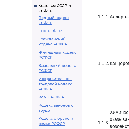
Кодексы СССР и
РСФСР
1.1.1.
Аллерген
Водный кодекс
РСФСР
ГПК РСФСР
Гражданский
кодекс РСФСР
Жилищный кодекс
РСФСР
1.1.2.
Канцерог
Земельный кодекс
РСФСР
Исправительно -
трудовой кодекс
РСФСР
КоАП РСФСР
Кодекс законов о
труде
Химич
Кодекс о браке и
оказы
1.1.3.
семье РСФСР
возд