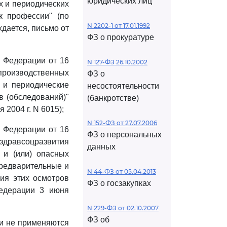
юридических лиц
х и периодических
к профессии" (по
N 2202-1 от 17.01.1992
дается, письмо от
ФЗ о прокуратуре
й Федерации от 16
N 127-ФЗ 26.10.2002
 производственных
ФЗ о
 и периодические
несостоятельности
в (обследований)"
(банкротстве)
2004 г. N 6015);
N 152-ФЗ от 27.07.2006
й Федерации от 16
ФЗ о персональных
нздравсоцразвития
данных
 и (или) опасных
предварительные и
N 44-ФЗ от 05.04.2013
ия этих осмотров
ФЗ о госзакупках
Федерации 3 июня
N 229-ФЗ от 02.10.2007
ФЗ об
ии не применяются