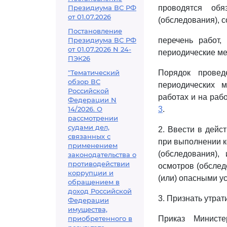
Президиума ВС РФ
проводятся обя
от 01.07.2026
(обследования), 
Постановление
Президиума ВС РФ
перечень работ,
от 01.07.2026 N 24-
периодические ме
ПЭК26
"Тематический
Порядок провед
обзор ВС
периодических м
Российской
работах и на раб
Федерации N
14/2026. О
3
.
рассмотрении
судами дел,
2. Ввести в дейс
связанных с
при выполнении к
применением
(обследования),
законодательства о
противодействии
осмотров (обслед
коррупции и
(или) опасными ус
обращением в
доход Российской
3. Признать утрат
Федерации
имущества,
приобретенного в
Приказ Министе