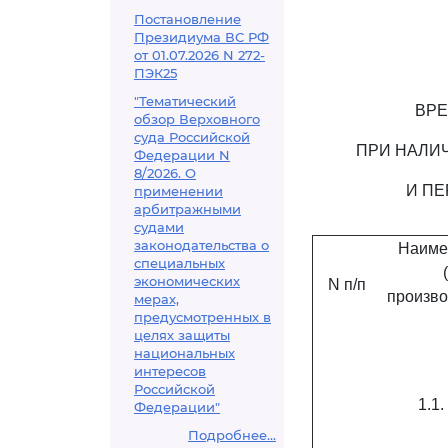
Постановление
Президиума ВС РФ
от 01.07.2026 N 272-
ПЭК25
"Тематический
ВРЕ
обзор Верховного
суда Российской
ПРИ НАЛИ
Федерации N
8/2026. О
И П
применении
арбитражными
судами
законодательства о
Наиме
специальных
экономических
N п/п
произво
мерах,
предусмотренных в
целях защиты
национальных
интересов
Российской
1.1
Федерации"
Подробнее...