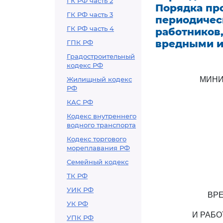
ГК РФ часть 2
Порядка пр
ГК РФ часть 3
периодичес
ГК РФ часть 4
работников,
вредными и
ГПК РФ
Градостроительный
кодекс РФ
Жилищный кодекс
МИНИ
РФ
КАС РФ
Кодекс внутреннего
водного транспорта
Кодекс торгового
мореплавания РФ
Семейный кодекс
ТК РФ
УИК РФ
ВРЕ
УК РФ
И РАБ
УПК РФ