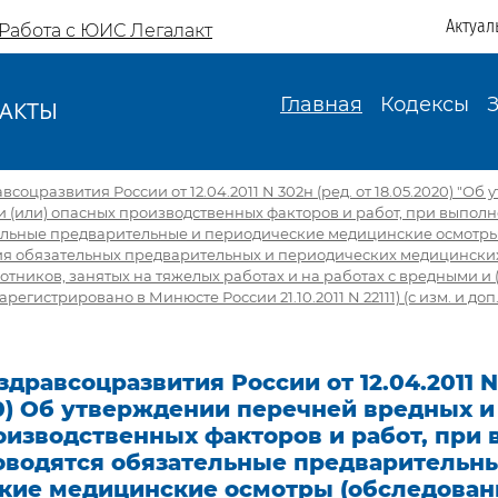
Актуал
Работа с ЮИС Легалакт
Главная
Кодексы
АКТЫ
И
оцразвития России от 12.04.2011 N 302н (ред. от 18.05.2020) "Об
 (или) опасных производственных факторов и работ, при выпол
ельные предварительные и периодические медицинские осмотры 
я обязательных предварительных и периодических медицински
отников, занятых на тяжелых работах и на работах с вредными и
регистрировано в Минюсте России 21.10.2011 N 22111) (с изм. и доп.,
дравсоцразвития России от 12.04.2011 N
20) Об утверждении перечней вредных и 
оизводственных факторов и работ, при
оводятся обязательные предварительн
кие медицинские осмотры (обследовани