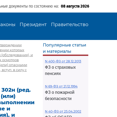
ьные документы по состоянию на:
08 августа 2026
Законы
Президент
Правительство
Популярные статьи
 утверждении
нении которых
и материалы
(обследования), и
х осмотров
N 400-ФЗ от 28.12.2013
 (или) опасными
ФЗ о страховых
 вступ. в силу с
пенсиях
N 69-ФЗ от 21.12.1994
 302н (ред.
ФЗ о пожарной
(или)
безопасности
 выполнении
ые и
N 40-ФЗ от 25.04.2002
я), и