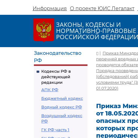
Информация
О проекте ЮИС Легалакт
ЗАКОНЫ, КОДЕКСЫ И
НОРМАТИВНО-ПРАВОВЫЕ 
РОССИЙСКОЙ ФЕДЕРАЦИ
Законодательство
|
Приказ Минздравс
перечней вредных и
РФ
проводятся обязат
Порядка проведени
Кодексы РФ в
(обследований) раб
действующей
редакции
условиями труда" (За
01.07.2020)
АПК РФ
Бюджетный кодекс
Приказ Минз
Водный кодекс РФ
от 18.05.20
Воздушный кодекс
опасных пр
РФ
которых пр
ГК РФ часть 1
периодичес