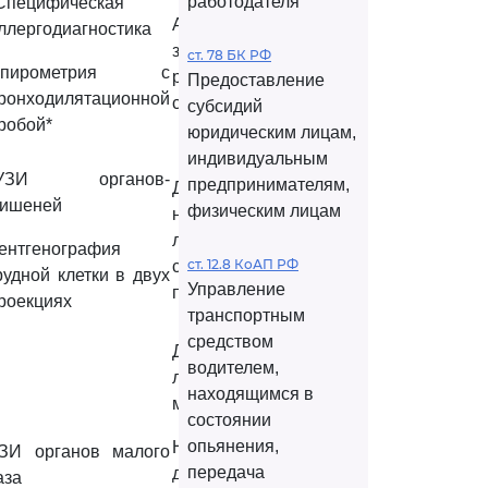
работодателя
Специфическая
Аллергические
ллергодиагностика
заболевания
ст. 78 БК РФ
Спирометрия с
различных органов и
Предоставление
ронходилятационной
систем.
субсидий
робой*
юридическим лицам,
индивидуальным
*УЗИ органов-
предпринимателям,
Доброкачественные
ишеней
физическим лицам
новообразования
любой локализации,
ентгенография
ст. 12.8 КоАП РФ
склонные к
рудной клетки в двух
Управление
перерождению.
роекциях
транспортным
средством
Дисплазия и
водителем,
лейкоплакия шейки
находящимся в
матки.
состоянии
опьянения,
Новообразования
ЗИ органов малого
передача
доброкачественные и
аза