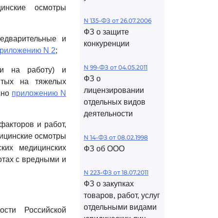
цинские осмотры
N 135-ФЗ от 26.07.2006
ФЗ о защите
редварительные и
конкуренции
риложению N 2
;
N 99-ФЗ от 04.05.2011
ии на работу) и
ФЗ о
нятых на тяжелых
лицензировании
сно
приложению N
отдельных видов
деятельности
факторов и работ,
дицинские осмотры
N 14-ФЗ от 08.02.1998
ских медицинских
ФЗ об ООО
отах с вредными и
N 223-ФЗ от 18.07.2011
ФЗ о закупках
товаров, работ, услуг
отдельными видами
ости Российской