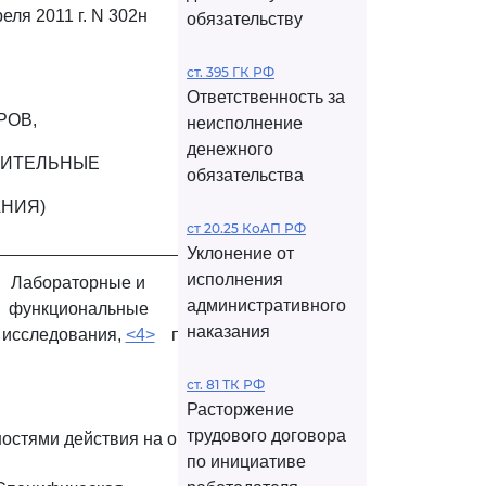
реля 2011 г. N 302н
обязательству
ст. 395 ГК РФ
Ответственность за
РОВ,
неисполнение
денежного
РИТЕЛЬНЫЕ
обязательства
НИЯ)
ст 20.25 КоАП РФ
Уклонение от
исполнения
Лабораторные и
Дополнительные
административного
функциональные
медицинские
наказания
исследования,
<4>
противопоказания
<6>
ст. 81 ТК РФ
Расторжение
трудового договора
остями действия на организм
по инициативе