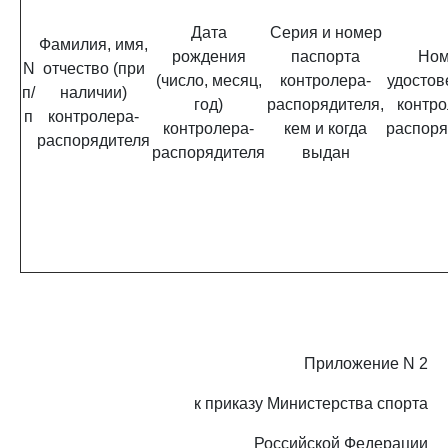
Дата
Серия и номер
Фамилия, имя,
рождения
паспорта
Ном
N
отчество (при
(число, месяц,
контролера-
удостов
п/
наличии)
год)
распорядителя,
контро
п
контролера-
контролера-
кем и когда
распоря
распорядителя
распорядителя
выдан
Приложение N 2
к приказу Министерства спорта
Российской Федерации