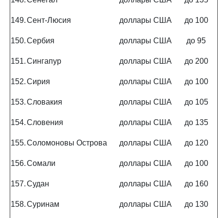
149.
Сент-Люсия
доллары США
до 100
150.
Сербия
доллары США
до 95
151.
Сингапур
доллары США
до 200
152.
Сирия
доллары США
до 100
153.
Словакия
доллары США
до 105
154.
Словения
доллары США
до 135
155.
Соломоновы Острова
доллары США
до 120
156.
Сомали
доллары США
до 100
157.
Судан
доллары США
до 160
158.
Суринам
доллары США
до 130