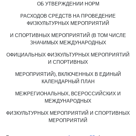
ОБ УТВЕРЖДЕНИИ НОРМ
РАСХОДОВ СРЕДСТВ НА ПРОВЕДЕНИЕ
ФИЗКУЛЬТУРНЫХ МЕРОПРИЯТИЙ
И СПОРТИВНЫХ МЕРОПРИЯТИЙ (В ТОМ ЧИСЛЕ
ЗНАЧИМЫХ МЕЖДУНАРОДНЫХ
ОФИЦИАЛЬНЫХ ФИЗКУЛЬТУРНЫХ МЕРОПРИЯТИЙ
И СПОРТИВНЫХ
МЕРОПРИЯТИЙ), ВКЛЮЧЕННЫХ В ЕДИНЫЙ
КАЛЕНДАРНЫЙ ПЛАН
МЕЖРЕГИОНАЛЬНЫХ, ВСЕРОССИЙСКИХ И
МЕЖДУНАРОДНЫХ
ФИЗКУЛЬТУРНЫХ МЕРОПРИЯТИЙ И СПОРТИВНЫХ
МЕРОПРИЯТИЙ