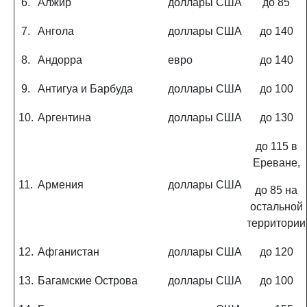
6.
Алжир
доллары США
до 85
7.
Ангола
доллары США
до 140
8.
Андорра
евро
до 140
9.
Антигуа и Барбуда
доллары США
до 100
10.
Аргентина
доллары США
до 130
до 115 в
Ереване,
11.
Армения
доллары США
до 85 на
остальной
территории
12.
Афганистан
доллары США
до 120
13.
Багамские Острова
доллары США
до 100