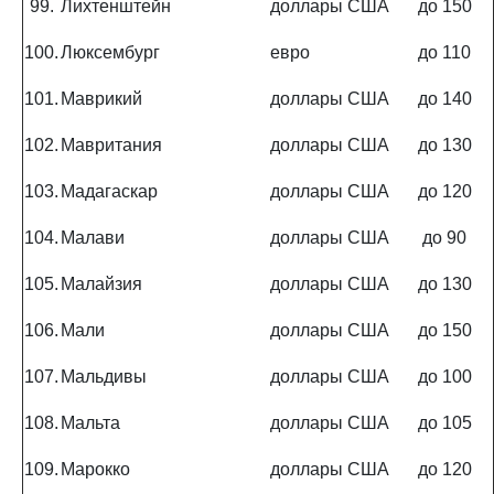
99.
Лихтенштейн
доллары США
до 150
100.
Люксембург
евро
до 110
101.
Маврикий
доллары США
до 140
102.
Мавритания
доллары США
до 130
103.
Мадагаскар
доллары США
до 120
104.
Малави
доллары США
до 90
105.
Малайзия
доллары США
до 130
106.
Мали
доллары США
до 150
107.
Мальдивы
доллары США
до 100
108.
Мальта
доллары США
до 105
109.
Марокко
доллары США
до 120