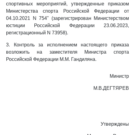
спортивных мероприятий, утвержденные приказом
Министерства спорта Российской Федерации от
04.10.2021 N 754" (зарегистрирован Министерством
юстиции Российской Федерации 23.06.2023,
регистрационный N 73958).
3. Контроль за исполнением настоящего приказа
возложить на заместителя Министра спорта
Российской Федерации М.М. Гандиляна.
Министр
М.В.ДЕГТЯРЕВ
Утверждены