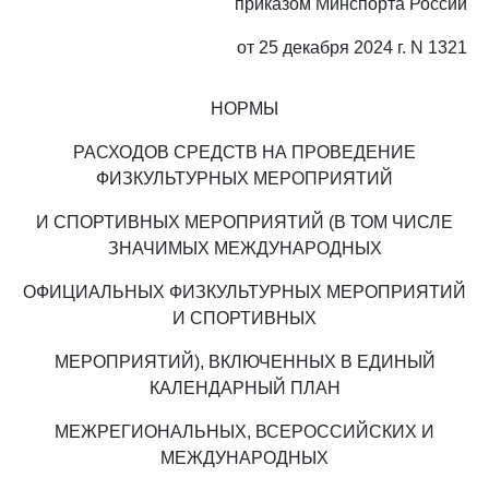
приказом Минспорта России
от 25 декабря 2024 г. N 1321
НОРМЫ
РАСХОДОВ СРЕДСТВ НА ПРОВЕДЕНИЕ
ФИЗКУЛЬТУРНЫХ МЕРОПРИЯТИЙ
И СПОРТИВНЫХ МЕРОПРИЯТИЙ (В ТОМ ЧИСЛЕ
ЗНАЧИМЫХ МЕЖДУНАРОДНЫХ
ОФИЦИАЛЬНЫХ ФИЗКУЛЬТУРНЫХ МЕРОПРИЯТИЙ
И СПОРТИВНЫХ
МЕРОПРИЯТИЙ), ВКЛЮЧЕННЫХ В ЕДИНЫЙ
КАЛЕНДАРНЫЙ ПЛАН
МЕЖРЕГИОНАЛЬНЫХ, ВСЕРОССИЙСКИХ И
МЕЖДУНАРОДНЫХ