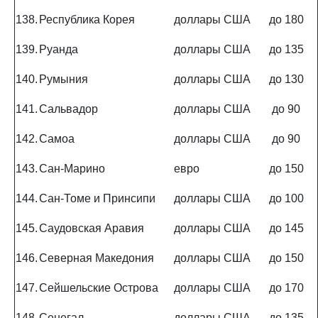
138.
Республика Корея
доллары США
до 180
139.
Руанда
доллары США
до 135
140.
Румыния
доллары США
до 130
141.
Сальвадор
доллары США
до 90
142.
Самоа
доллары США
до 90
143.
Сан-Марино
евро
до 150
144.
Сан-Томе и Принсипи
доллары США
до 100
145.
Саудовская Аравия
доллары США
до 145
146.
Северная Македония
доллары США
до 150
147.
Сейшельские Острова
доллары США
до 170
148.
Сенегал
доллары США
до 135