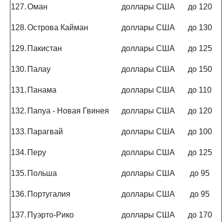
127.
Оман
доллары США
до 120
128.
Острова Кайман
доллары США
до 130
129.
Пакистан
доллары США
до 125
130.
Палау
доллары США
до 150
131.
Панама
доллары США
до 110
132.
Папуа - Новая Гвинея
доллары США
до 120
133.
Парагвай
доллары США
до 100
134.
Перу
доллары США
до 125
135.
Польша
доллары США
до 95
136.
Португалия
доллары США
до 95
137.
Пуэрто-Рико
доллары США
до 170