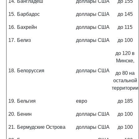
14.
Бангладеш
доллары США
до 155
15.
Барбадос
доллары США
до 145
16.
Бахрейн
доллары США
до 115
17.
Белиз
доллары США
до 100
до 120 в
Минске,
18.
Белоруссия
доллары США
до 80 на
остальной
территории
19.
Бельгия
евро
до 185
20.
Бенин
доллары США
до 100
21.
Бермудские Острова
доллары США
до 100