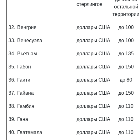
стерлингов
остальной
территории
32.
Венгрия
доллары США
до 100
33.
Венесуэла
доллары США
до 100
34.
Вьетнам
доллары США
до 135
35.
Габон
доллары США
до 150
36.
Гаити
доллары США
до 80
37.
Гайана
доллары США
до 150
38.
Гамбия
доллары США
до 110
39.
Гана
доллары США
до 110
40.
Гватемала
доллары США
до 110