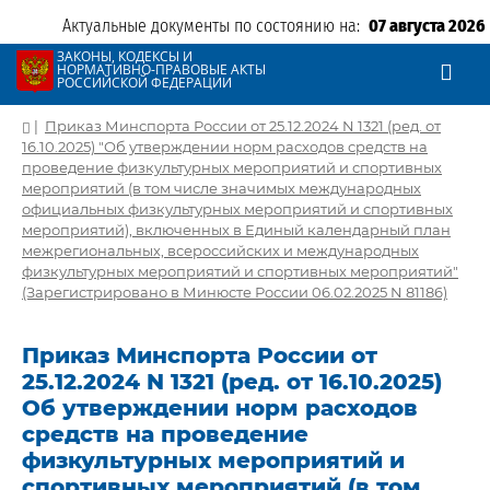
Актуальные документы по состоянию на:
07 августа 2026
ЗАКОНЫ, КОДЕКСЫ И
НОРМАТИВНО-ПРАВОВЫЕ АКТЫ
РОССИЙСКОЙ ФЕДЕРАЦИИ
|
Приказ Минспорта России от 25.12.2024 N 1321 (ред. от
16.10.2025) "Об утверждении норм расходов средств на
проведение физкультурных мероприятий и спортивных
мероприятий (в том числе значимых международных
официальных физкультурных мероприятий и спортивных
мероприятий), включенных в Единый календарный план
межрегиональных, всероссийских и международных
физкультурных мероприятий и спортивных мероприятий"
(Зарегистрировано в Минюсте России 06.02.2025 N 81186)
Приказ Минспорта России от
25.12.2024 N 1321 (ред. от 16.10.2025)
Об утверждении норм расходов
средств на проведение
физкультурных мероприятий и
спортивных мероприятий (в том