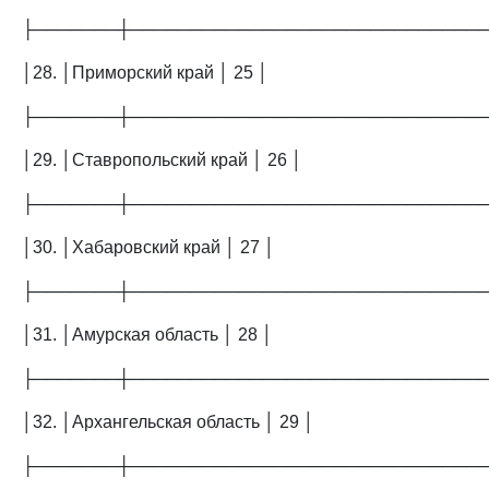
├───────┼─────────────────────────────
│28. │Приморский край │ 25 │
├───────┼─────────────────────────────
│29. │Ставропольский край │ 26 │
├───────┼─────────────────────────────
│30. │Хабаровский край │ 27 │
├───────┼─────────────────────────────
│31. │Амурская область │ 28 │
├───────┼─────────────────────────────
│32. │Архангельская область │ 29 │
├───────┼─────────────────────────────