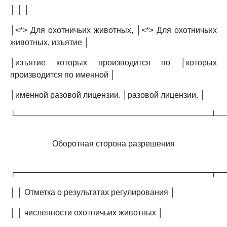
│ │ │
│<*> Для охотничьих животных, │<*> Для охотничьих
животных, изъятие │
│изъятие которых производится по │которых
производится по именной │
│именной разовой лицензии. │разовой лицензии. │
└───────────────────────────────────┴─
Оборотная сторона разрешения
┌───────────────────────────────────┬─
│ │ Отметка о результатах регулирования │
│ │ численности охотничьих животных │