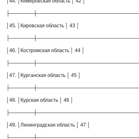
│44. │Кемеровская область │ 42 │
├───────┼─────────────────────────────
│45. │Кировская область │ 43 │
├───────┼─────────────────────────────
│46. │Костромская область │ 44 │
├───────┼─────────────────────────────
│47. │Курганская область │ 45 │
├───────┼─────────────────────────────
│48. │Курская область │ 46 │
├───────┼─────────────────────────────
│49. │Ленинградская область │ 47 │
├───────┼─────────────────────────────