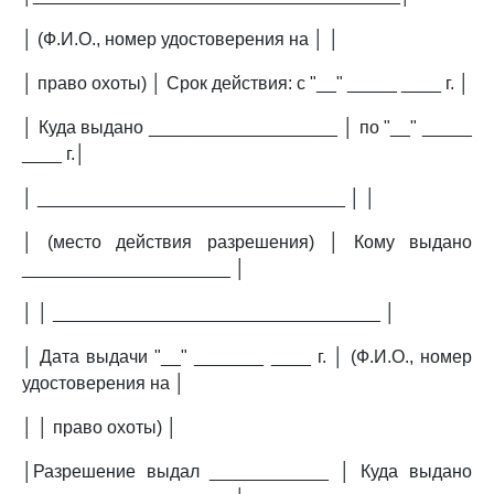
│ (Ф.И.О., номер удостоверения на │ │
│ право охоты) │ Срок действия: с "__" _____ ____ г. │
│ Куда выдано ___________________ │ по "__" _____
____ г.│
│ _______________________________ │ │
│ (место действия разрешения) │ Кому выдано
_____________________ │
│ │ _________________________________ │
│ Дата выдачи "__" _______ ____ г. │ (Ф.И.О., номер
удостоверения на │
│ │ право охоты) │
│Разрешение выдал ____________ │ Куда выдано