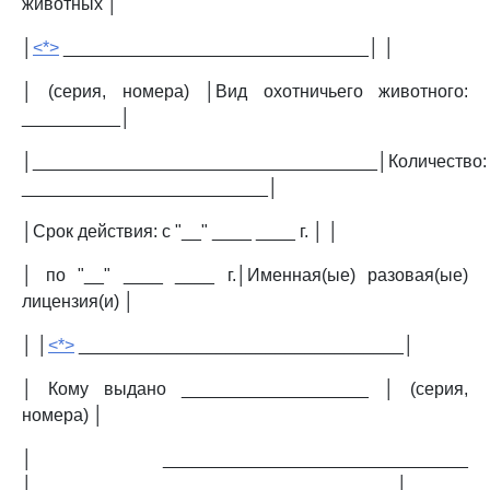
животных │
│
<*>
_______________________________│ │
│ (серия, номера) │Вид охотничьего животного:
__________│
│___________________________________│Количество:
_________________________│
│Срок действия: с "__" ____ ____ г. │ │
│ по "__" ____ ____ г.│Именная(ые) разовая(ые)
лицензия(и) │
│ │
<*>
_________________________________│
│ Кому выдано ___________________ │ (серия,
номера) │
│ _______________________________
│_____________________________________│