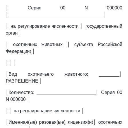
│ Серия 00 N 000000
│_____________________________________│
│ на регулирование численности │ государственный
орган │
│ охотничьих животных │ субъекта Российской
Федерации) │
│ │ │
│Вид охотничьего животного: ________│
РАЗРЕШЕНИЕ │
│Количество: _______________________│ Серия 00
N 000000 │
│ │ на регулирование численности │
│Именная(ые) разовая(ые) лицензия(и)│ охотничьих