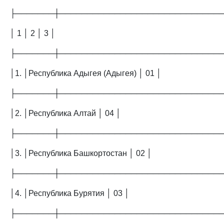
├───────┼─────────────────────────────
│ 1 │ 2 │ 3 │
├───────┼─────────────────────────────
│1. │Республика Адыгея (Адыгея) │ 01 │
├───────┼─────────────────────────────
│2. │Республика Алтай │ 04 │
├───────┼─────────────────────────────
│3. │Республика Башкортостан │ 02 │
├───────┼─────────────────────────────
│4. │Республика Бурятия │ 03 │
├───────┼─────────────────────────────