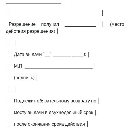
_____________________ │
│ │ _________________________________ │
│Разрешение получил ____________ │ (место
действия разрешения) │
│ │ │
│ │ Дата выдачи "__" _______ ____ г. │
│ │ М.П. __________________________ │
│ │ (подпись) │
│ │ │
│ │ Подлежит обязательному возврату по │
│ │ месту выдачи в двухнедельный срок │
│ │ после окончания срока действия │