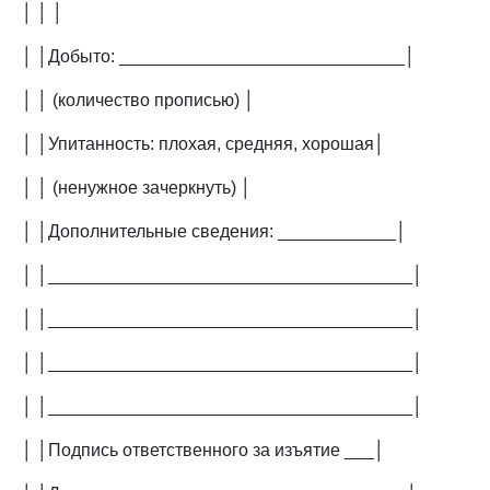
│ │ │
│ │Добыто: _____________________________│
│ │ (количество прописью) │
│ │Упитанность: плохая, средняя, хорошая│
│ │ (ненужное зачеркнуть) │
│ │Дополнительные сведения: ____________│
│ │_____________________________________│
│ │_____________________________________│
│ │_____________________________________│
│ │_____________________________________│
│ │Подпись ответственного за изъятие ___│