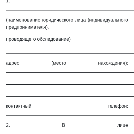
1.
_______________________________________________
(наименование юридического лица (индивидуального
предпринимателя),
проводящего обследование)
_______________________________________________
адрес (место нахождения):
_______________________________________________
_______________________________________________
_______________________________________________
контактный телефон:
________________________________________________
2. В лице
_______________________________________________