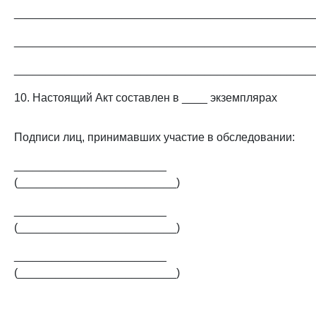
_______________________________________________
_______________________________________________
_______________________________________________
10. Настоящий Акт составлен в ____ экземплярах
Подписи лиц, принимавших участие в обследовании:
________________________
(_________________________)
________________________
(_________________________)
________________________
(_________________________)