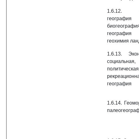
1.6.12. Ф
геогр
биогеография
географи
геохимия ла
1.6.13. Эко
социальная,
политич
рекреационн
география
1.6.14. Геом
палеогеогра