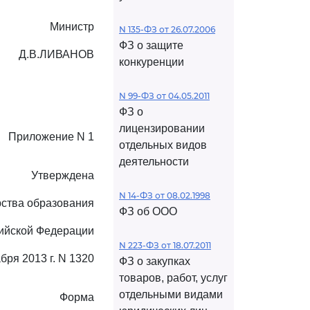
Министр
N 135-ФЗ от 26.07.2006
ФЗ о защите
Д.В.ЛИВАНОВ
конкуренции
N 99-ФЗ от 04.05.2011
ФЗ о
лицензировании
Приложение N 1
отдельных видов
деятельности
Утверждена
N 14-ФЗ от 08.02.1998
ства образования
ФЗ об ООО
сийской Федерации
N 223-ФЗ от 18.07.2011
абря 2013 г. N 1320
ФЗ о закупках
товаров, работ, услуг
отдельными видами
Форма