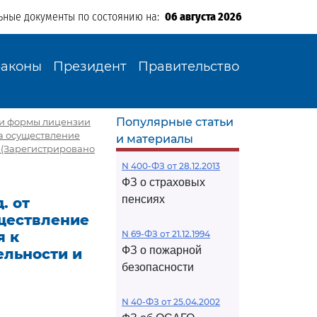
ьные документы по состоянию на:
06 августа 2026
Законы
Президент
Правительство
Популярные статьи
ении формы лицензии
а осуществление
и материалы
 (Зарегистрировано
N 400-ФЗ от 28.12.2013
ФЗ о страховых
пенсиях
. от
уществление
я к
N 69-ФЗ от 21.12.1994
ФЗ о пожарной
ельности и
безопасности
N 40-ФЗ от 25.04.2002