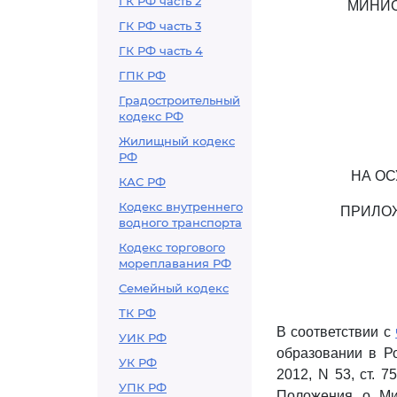
ГК РФ часть 2
МИНИС
ГК РФ часть 3
ГК РФ часть 4
ГПК РФ
Градостроительный
кодекс РФ
Жилищный кодекс
РФ
НА О
КАС РФ
Кодекс внутреннего
ПРИЛОЖ
водного транспорта
Кодекс торгового
мореплавания РФ
Семейный кодекс
ТК РФ
В соответствии с
УИК РФ
образовании в Р
УК РФ
2012, N 53, ст. 7
УПК РФ
Положения о Мин