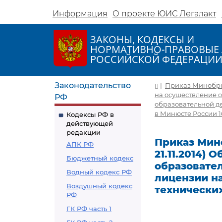
Информация
О проекте ЮИС Легалакт
ЗАКОНЫ, КОДЕКСЫ И
НОРМАТИВНО-ПРАВОВЫЕ 
РОССИЙСКОЙ ФЕДЕРАЦИ
Законодательство
|
Приказ Минобрнау
на осуществление 
РФ
образовательной д
в Минюсте России 16
Кодексы РФ в
действующей
редакции
Приказ Мино
АПК РФ
21.11.2014)
Бюджетный кодекс
образовате
Водный кодекс РФ
лицензии н
Воздушный кодекс
технически
РФ
ГК РФ часть 1