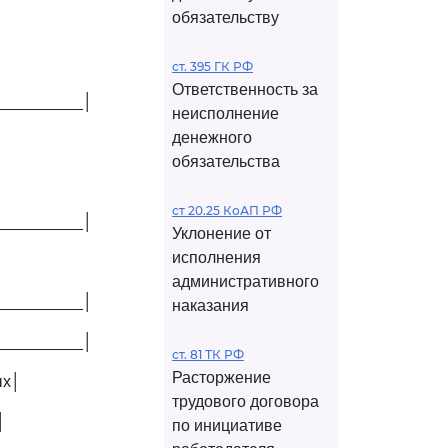
обязательству
ст. 395 ГК РФ
Ответственность за
__________│
неисполнение
денежного
обязательства
ст 20.25 КоАП РФ
__________│
Уклонение от
исполнения
административного
__________│
наказания
__________│
ст. 81 ТК РФ
Расторжение
ых│
трудового договора
│
по инициативе