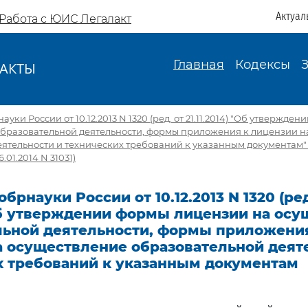
Актуал
Работа с ЮИС Легалакт
Главная
Кодексы
АКТЫ
И
ки России от 10.12.2013 N 1320 (ред. от 21.11.2014) "Об утвержд
образовательной деятельности, формы приложения к лицензии н
еятельности и технических требований к указанным документам"
.01.2014 N 31031)
брнауки России от 10.12.2013 N 1320 (ред
 Об утверждении формы лицензии на ос
льной деятельности, формы приложени
а осуществление образовательной деят
х требований к указанным документам