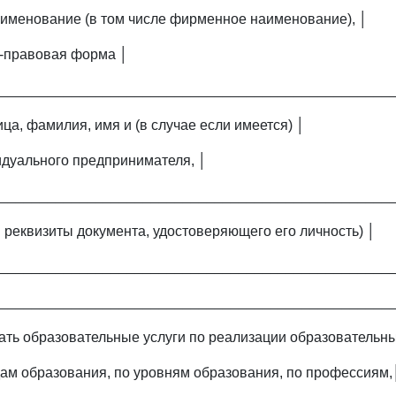
именование (в том числе фирменное наименование), │
о-правовая форма │
_________________________________________________
ца, фамилия, имя и (в случае если имеется) │
идуального предпринимателя, │
_________________________________________________
 реквизиты документа, удостоверяющего его личность) │
_________________________________________________
_________________________________________________
ать образовательные услуги по реализации образовательн
ам образования, по уровням образования, по профессиям,