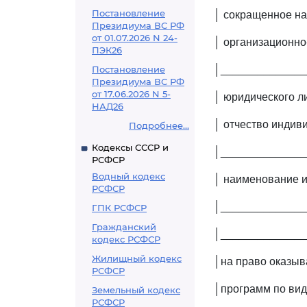
Постановление
│ сокращенное на
Президиума ВС РФ
от 01.07.2026 N 24-
│ организационн
ПЭК26
Постановление
│______________
Президиума ВС РФ
от 17.06.2026 N 5-
│ юридического ли
НАД26
│ отчество индив
Подробнее...
Кодексы СССР и
│______________
РСФСР
Водный кодекс
│ наименование и
РСФСР
│______________
ГПК РСФСР
Гражданский
│______________
кодекс РСФСР
Жилищный кодекс
│на право оказыв
РСФСР
│программ по вид
Земельный кодекс
РСФСР