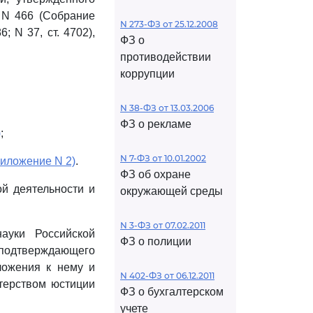
 N 466 (Собрание
N 273-ФЗ от 25.12.2008
; N 37, ст. 4702),
ФЗ о
противодействии
коррупции
N 38-ФЗ от 13.03.2006
ФЗ о рекламе
)
;
N 7-ФЗ от 10.01.2002
риложение N 2)
.
ФЗ об охране
ой деятельности и
окружающей среды
N 3-ФЗ от 07.02.2011
ауки Российской
ФЗ о полиции
, подтверждающего
ложения к нему и
N 402-ФЗ от 06.12.2011
стерством юстиции
ФЗ о бухгалтерском
учете