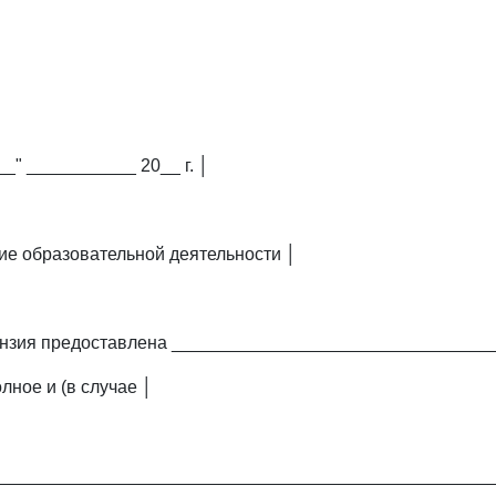
__" ___________ 20__ г. │
ие образовательной деятельности │
нзия предоставлена ________________________________
лное и (в случае │
_________________________________________________