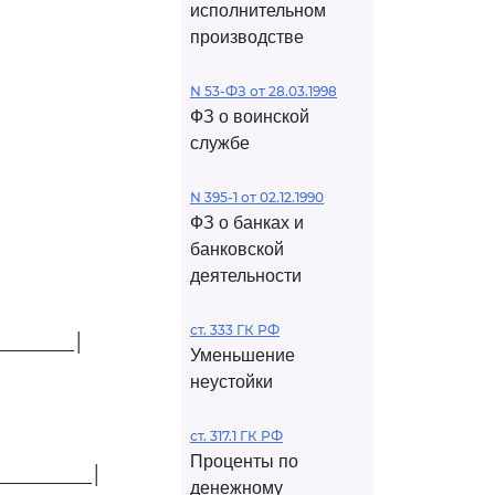
исполнительном
производстве
N 53-ФЗ от 28.03.1998
ФЗ о воинской
службе
N 395-1 от 02.12.1990
ФЗ о банках и
банковской
деятельности
ст. 333 ГК РФ
________│
Уменьшение
неустойки
ст. 317.1 ГК РФ
Проценты по
__________│
денежному