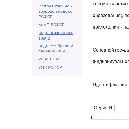
│специальностям,
Исправительно -
трудовой кодекс
│образования), п
РСФСР
КоАП РСФСР
│приложении к на
Кодекс законов о
труде
│ │
Кодекс о браке и
│Основной госуд
семье РСФСР
УК РСФСР
│(индивидуально
УПК РСФСР
│ │
│Идентификацион
│ │
│ Серия N │
└───────────