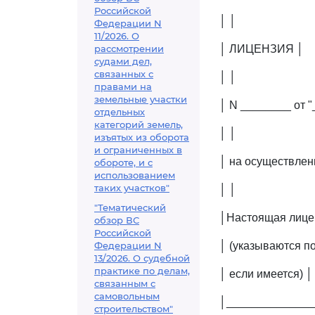
Российской
│ │
Федерации N
11/2026. О
рассмотрении
│ ЛИЦЕНЗИЯ │
судами дел,
связанных с
│ │
правами на
земельные участки
│ N ________ от "
отдельных
категорий земель,
│ │
изъятых из оборота
и ограниченных в
│ на осуществлен
обороте, и с
использованием
таких участков"
│ │
"Тематический
│Настоящая лице
обзор ВС
Российской
Федерации N
│ (указываются по
13/2026. О судебной
практике по делам,
│ если имеется) │
связанным с
самовольным
│______________
строительством"