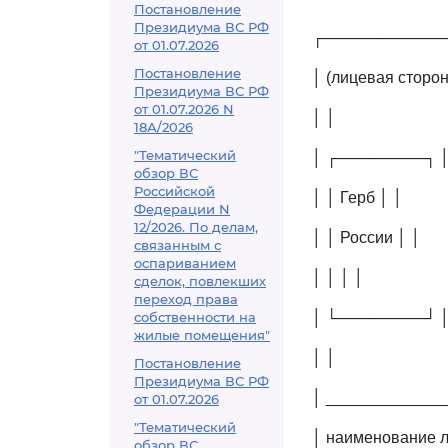
Постановление
Президиума ВС РФ
┌───────────
от 01.07.2026
Постановление
│ (лицевая сторон
Президиума ВС РФ
от 01.07.2026 N
│ │
18А/2026
"Тематический
│ ┌────────┐ 
обзор ВС
Российской
│ │ Герб │ │
Федерации N
12/2026. По делам,
│ │ России │ │
связанным с
оспариванием
│ │ │ │
сделок, повлекших
переход права
собственности на
│ └────────┘ 
жилые помещения"
│ │
Постановление
Президиума ВС РФ
│ _____________
от 01.07.2026
"Тематический
│ наименование 
обзор ВС