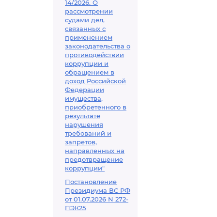
14/2026. О
рассмотрении
судами дел,
связанных с
применением
законодательства о
противодействии
коррупции и
обращением в
доход Российской
Федерации
имущества,
приобретенного в
результате
нарушения
требований и
запретов,
направленных на
предотвращение
коррупции"
Постановление
Президиума ВС РФ
от 01.07.2026 N 272-
ПЭК25