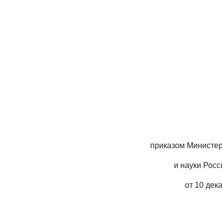
приказом Министер
и науки Рос
от 10 дек