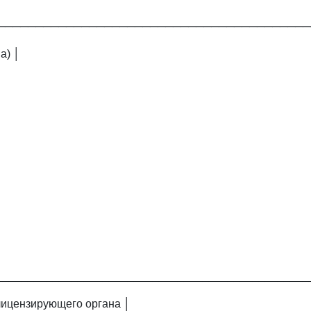
─────────────────────────────────────────
а) │
│
│
__________________________________________________
лицензирующего органа │