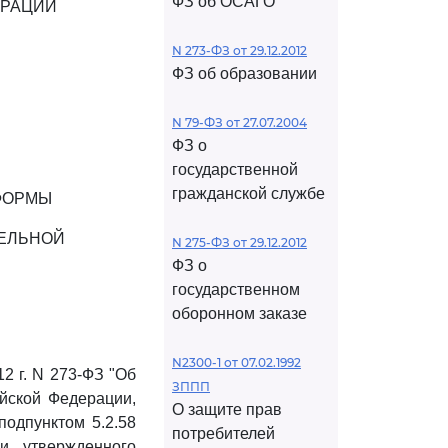
ФЗ об ОСАГО
ЕРАЦИИ
N 273-ФЗ от 29.12.2012
ФЗ об образовании
N 79-ФЗ от 27.07.2004
ФЗ о
государственной
гражданской службе
ФОРМЫ
ТЕЛЬНОЙ
N 275-ФЗ от 29.12.2012
ФЗ о
государственном
оборонном заказе
N2300-1 от 07.02.1992
2 г. N 273-ФЗ "Об
ЗППП
йской Федерации,
О защите прав
 подпунктом 5.2.58
потребителей
и, утвержденного