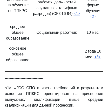
рабочих, должностей
на обучение
форме
служащих и тарифных
по ППКРС
обучения
разрядов) (ОК 016-94)
<1>
<2>
среднее
общее
Социальный работник
10 мес.
образование
основное
2 года 10
общее
мес.
<3>
образование
--------------------------------
<1> ФГОС СПО в части требований к результатам
освоения ППКРС ориентирован на присвоение
выпускнику квалификации выше средней
квалификации для данной профессии.