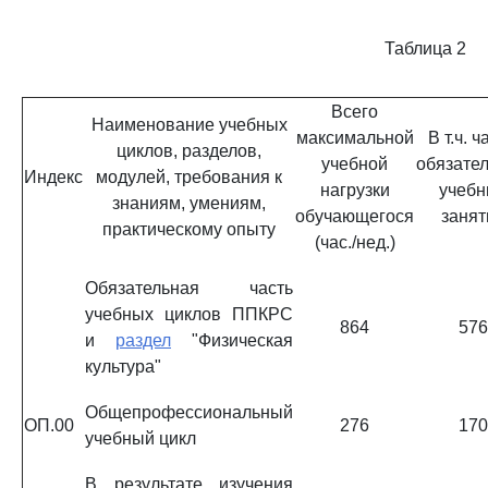
Таблица 2
Всего
Наименование учебных
максимальной
В т.ч. ч
циклов, разделов,
учебной
обязате
Индекс
модулей, требования к
нагрузки
учебн
знаниям, умениям,
обучающегося
занят
практическому опыту
(час./нед.)
Обязательная часть
учебных циклов ППКРС
864
576
и
раздел
"Физическая
культура"
Общепрофессиональный
ОП.00
276
170
учебный цикл
В результате изучения