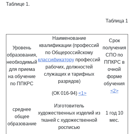
Таблице 1.
Таблица 1
Наименование
Срок
квалификации (профессий
Уровень
получения
по Общероссийскому
образования,
СПО по
классификатору
профессий
необходимый
ППКРС в
рабочих, должностей
для приема
очной
служащих и тарифных
на обучение
форме
разрядов)
по ППКРС
обучения
<2>
(ОК 016-94)
<1>
Изготовитель
среднее
художественных изделий из
1 год 10
общее
тканей с художественной
мес.
образование
росписью