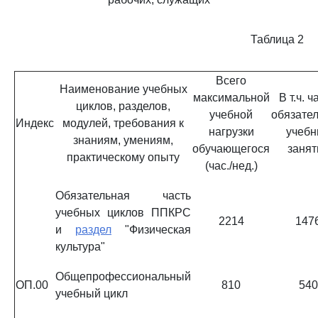
Таблица 2
Всего
Наименование учебных
максимальной
В т.ч. ч
циклов, разделов,
учебной
обязате
Индекс
модулей, требования к
нагрузки
учебн
знаниям, умениям,
обучающегося
занят
практическому опыту
(час./нед.)
Обязательная часть
учебных циклов ППКРС
2214
147
и
раздел
"Физическая
культура"
Общепрофессиональный
ОП.00
810
540
учебный цикл