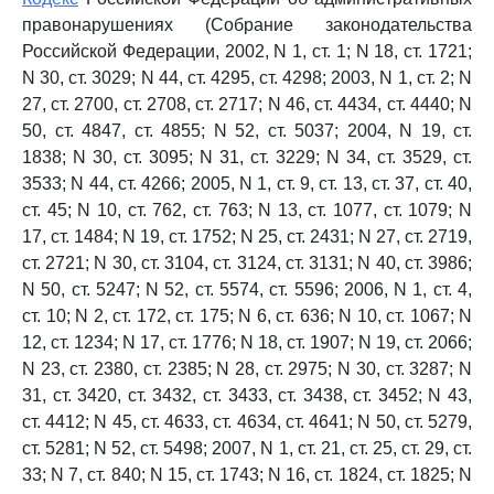
правонарушениях (Собрание законодательства
Российской Федерации, 2002, N 1, ст. 1; N 18, ст. 1721;
N 30, ст. 3029; N 44, ст. 4295, ст. 4298; 2003, N 1, ст. 2; N
27, ст. 2700, ст. 2708, ст. 2717; N 46, ст. 4434, ст. 4440; N
50, ст. 4847, ст. 4855; N 52, ст. 5037; 2004, N 19, ст.
1838; N 30, ст. 3095; N 31, ст. 3229; N 34, ст. 3529, ст.
3533; N 44, ст. 4266; 2005, N 1, ст. 9, ст. 13, ст. 37, ст. 40,
ст. 45; N 10, ст. 762, ст. 763; N 13, ст. 1077, ст. 1079; N
17, ст. 1484; N 19, ст. 1752; N 25, ст. 2431; N 27, ст. 2719,
ст. 2721; N 30, ст. 3104, ст. 3124, ст. 3131; N 40, ст. 3986;
N 50, ст. 5247; N 52, ст. 5574, ст. 5596; 2006, N 1, ст. 4,
ст. 10; N 2, ст. 172, ст. 175; N 6, ст. 636; N 10, ст. 1067; N
12, ст. 1234; N 17, ст. 1776; N 18, ст. 1907; N 19, ст. 2066;
N 23, ст. 2380, ст. 2385; N 28, ст. 2975; N 30, ст. 3287; N
31, ст. 3420, ст. 3432, ст. 3433, ст. 3438, ст. 3452; N 43,
ст. 4412; N 45, ст. 4633, ст. 4634, ст. 4641; N 50, ст. 5279,
ст. 5281; N 52, ст. 5498; 2007, N 1, ст. 21, ст. 25, ст. 29, ст.
33; N 7, ст. 840; N 15, ст. 1743; N 16, ст. 1824, ст. 1825; N