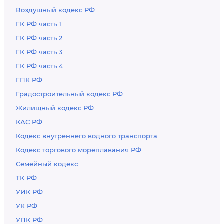
Воздушный кодекс РФ
индустрии
ГК РФ часть 1
ГК РФ часть 2
ГК РФ часть 3
ГК РФ часть 4
ГПК РФ
Градостроительный кодекс РФ
Жилищный кодекс РФ
КАС РФ
Кодекс внутреннего водного транспорта
Кодекс торгового мореплавания РФ
Семейный кодекс
ТК РФ
УИК РФ
УК РФ
УПК РФ