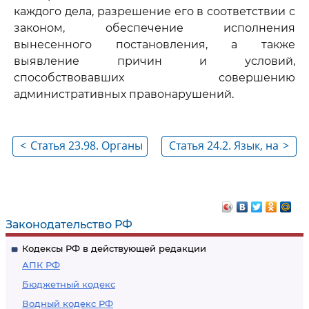
каждого дела, разрешение его в соответствии с
законом, обеспечение исполнения
вынесенного постановления, а также
выявление причин и условий,
способствовавших совершению
административных правонарушений.
<
Статья 23.98. Органы
Статья 24.2. Язык, на
>
исполнительной
котором ведется
власти субъектов
производство по
Российской
делам об
Федерации,
административных
Законодательство РФ
осуществляющие
правонарушениях
Кодексы РФ в действующей редакции
региональный
АПК РФ
государственный
Бюджетный кодекс
контроль (надзор) в
Водный кодекс РФ
сфере туристской