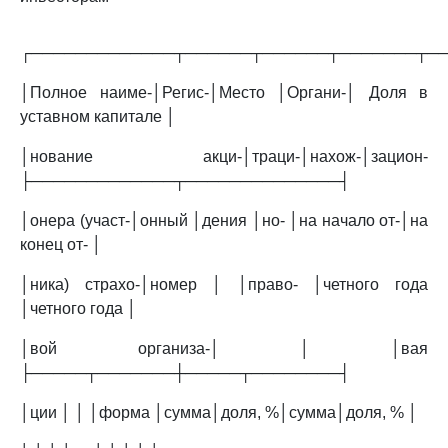
┌─────────────┬──────┬──────┬───────┬─
│Полное наиме-│Регис-│Место │Органи-│ Доля в
уставном капитале │
│нование акци-│траци-│нахож-│зацион-
├─────────────┬──────────────┤
│онера (участ-│онный │дения │но- │на начало от-│на
конец от- │
│ника) страхо-│номер │ │право- │четного года
│четного года │
│вой организа-│ │ │вая
├─────┬───────┼─────┬────────┤
│ции │ │ │форма │сумма│доля, %│сумма│доля, % │