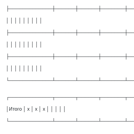
├─────────────┼──────┼──────┼───────┼─
│ │ │ │ │ │ │ │ │
├─────────────┼──────┼──────┼───────┼─
│ │ │ │ │ │ │ │ │
├─────────────┼──────┼──────┼───────┼─
│ │ │ │ │ │ │ │ │
└─────────────┴──────┴──────┴───────┴─
┌─────────────┬──────┬──────┬───────┬─
│Итого │ х │ х │ х │ │ │ │ │
└─────────────┴──────┴──────┴───────┴─