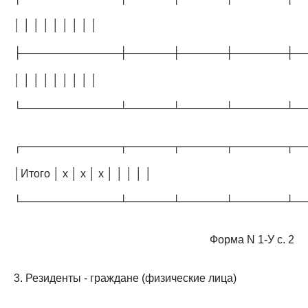
│ │ │ │ │ │ │ │ │
├─────────────┼──────┼──────┼───────┼─
│ │ │ │ │ │ │ │ │
└─────────────┴──────┴──────┴───────┴─
┌─────────────┬──────┬──────┬───────┬─
│Итого │ х │ х │ х │ │ │ │ │
└─────────────┴──────┴──────┴───────┴─
Форма N 1-У с. 2
3. Резиденты - граждане (физические лица)