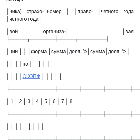
│ника) страхо-│номер │ │право- │четного года
│четного года │
│вой организа-│ │ │вая
├─────┬───────┼─────┬────────┤
│ции │ │ │форма │сумма│доля, %│сумма│доля, % │
│ │ │ │по │ │ │ │ │
│ │ │ │
ОКОПФ
│ │ │ │ │
├─────────────┼──────┼──────┼───────┼─
│ 1 │ 2 │ 3 │ 4 │ 5 │ 6 │ 7 │ 8 │
├─────────────┼──────┼──────┼───────┼─
│ │ │ │ │ │ │ │ │
├─────────────┼──────┼──────┼───────┼─