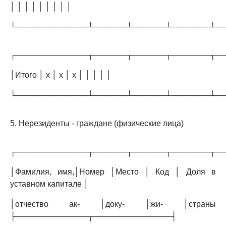
│ │ │ │ │ │ │ │ │
└─────────────┴──────┴──────┴───────┴─
┌─────────────┬──────┬──────┬───────┬─
│Итого │ х │ х │ х │ │ │ │ │
└─────────────┴──────┴──────┴───────┴─
5. Нерезиденты - граждане (физические лица)
┌─────────────┬──────┬──────┬───────┬─
│Фамилия, имя,│Номер │Место │ Код │ Доля в
уставном капитале │
│отчество ак- │доку- │жи- │страны
├─────────────┬──────────────┤