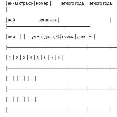
│ника) страхо-│номер │ │ │четного года │четного года
│
│вой организа-│ │ │
├─────┬───────┼─────┬────────┤
│ции │ │ │ │сумма│доля, %│сумма│доля, % │
├─────────────┼──────┼──────┼───────┼─
│ 1 │ 2 │ 3 │ 4 │ 5 │ 6 │ 7 │ 8 │
├─────────────┼──────┼──────┼───────┼─
│ │ │ │ │ │ │ │ │
├─────────────┼──────┼──────┼───────┼─
│ │ │ │ │ │ │ │ │
├─────────────┼──────┼──────┼───────┼─