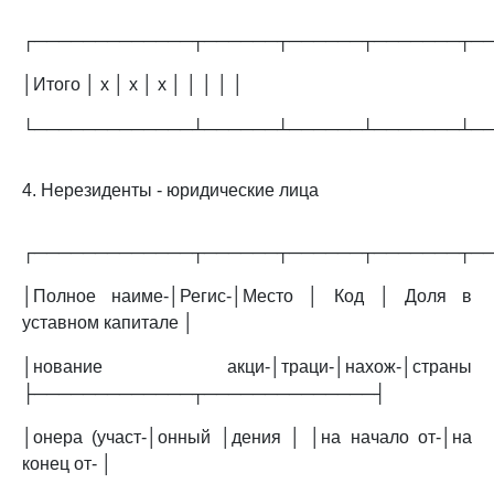
┌─────────────┬──────┬──────┬───────┬─
│Итого │ х │ х │ х │ │ │ │ │
└─────────────┴──────┴──────┴───────┴─
4. Нерезиденты - юридические лица
┌─────────────┬──────┬──────┬───────┬─
│Полное наиме-│Регис-│Место │ Код │ Доля в
уставном капитале │
│нование акци-│траци-│нахож-│страны
├─────────────┬──────────────┤
│онера (участ-│онный │дения │ │на начало от-│на
конец от- │