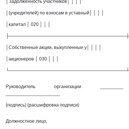
│Задолженность участников│ │ │ │
│(учредителей) по взносам в уставный│ │ │ │
│капитал │ 020 │ │ │
├─────────────────────────────────────
│Собственные акции, выкупленные у│ │ │ │
│акционеров │ 030 │ │ │
└─────────────────────────────────────
Руководитель организации _________
_____________________
(подпись) (расшифровка подписи)
Должностное лицо,