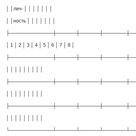
│ │лич- │ │ │ │ │ │ │
│ │ность │ │ │ │ │ │ │
├─────────────┼──────┼──────┼───────┼─
│ 1 │ 2 │ 3 │ 4 │ 5 │ 6 │ 7 │ 8 │
├─────────────┼──────┼──────┼───────┼─
│ │ │ │ │ │ │ │ │
├─────────────┼──────┼──────┼───────┼─
│ │ │ │ │ │ │ │ │
├─────────────┼──────┼──────┼───────┼─
│ │ │ │ │ │ │ │ │
└─────────────┴──────┴──────┴───────┴─