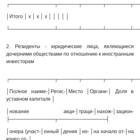
┌─────────────┬──────┬──────┬───────┬─
│Итого │ х │ х │ х │ │ │ │ │
└─────────────┴──────┴──────┴───────┴─
2. Резиденты - юридические лица, являющиеся
дочерними обществами по отношению к иностранным
инвесторам
┌─────────────┬──────┬──────┬───────┬─
│Полное наиме-│Регис-│Место │Органи-│ Доля в
уставном капитале │
│нование акци-│траци-│нахож-│зацион-
├─────────────┬──────────────┤
│онера (участ-│онный │дения │но- │на начало от-│на
конец от- │