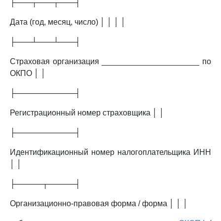
├───┬───┬───┤
Дата (год, месяц, число) │ │ │ │
├───┴───┴───┤
Страховая организация ______________________ по
ОКПО │ │
├───────────┤
Регистрационный номер страховщика │ │
├───────────┤
Идентификационный номер налогоплательщика ИНН
│ │
├─────┬─────┤
Организационно-правовая форма / форма │ │ │