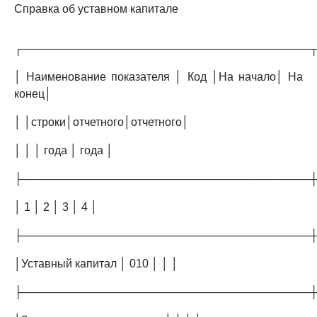
Справка об уставном капитале
┌─────────────────────────────────────
│ Наименование показателя │ Код │На начало│ На
конец│
│ │строки│отчетного│отчетного│
│ │ │ года │ года │
├─────────────────────────────────────
│ 1 │ 2 │ 3 │ 4 │
├─────────────────────────────────────
│Уставный капитал │ 010 │ │ │
├─────────────────────────────────────