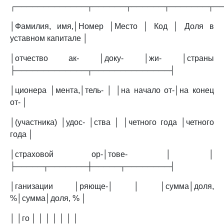
┌─────────────┬──────┬──────┬───────┬─
│Фамилия, имя,│Номер │Место │ Код │ Доля в
уставном капитале │
│отчество ак- │доку- │жи- │страны
├─────────────┬──────────────┤
│ционера │мента,│тель- │ │на начало от-│на конец
от- │
│(участника) │удос- │ства │ │четного года │четного
года │
│страховой ор-│тове- │ │
├─────┬───────┼─────┬────────┤
│ганизации │ряюще-│ │ │сумма│доля,
%│сумма│доля, % │
│ │го │ │ │ │ │ │ │