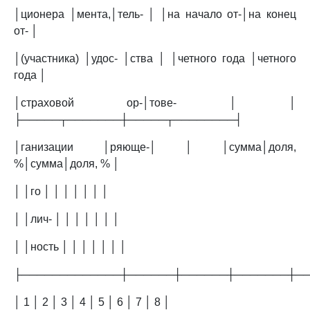
│ционера │мента,│тель- │ │на начало от-│на конец
от- │
│(участника) │удос- │ства │ │четного года │четного
года │
│страховой ор-│тове- │ │
├─────┬───────┼─────┬────────┤
│ганизации │ряюще-│ │ │сумма│доля,
%│сумма│доля, % │
│ │го │ │ │ │ │ │ │
│ │лич- │ │ │ │ │ │ │
│ │ность │ │ │ │ │ │ │
├─────────────┼──────┼──────┼───────┼─
│ 1 │ 2 │ 3 │ 4 │ 5 │ 6 │ 7 │ 8 │