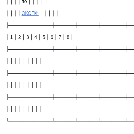
│ │ │ │по │ │ │ │ │
│ │ │ │
ОКОПФ
│ │ │ │ │
├─────────────┼──────┼──────┼───────┼─
│ 1 │ 2 │ 3 │ 4 │ 5 │ 6 │ 7 │ 8 │
├─────────────┼──────┼──────┼───────┼─
│ │ │ │ │ │ │ │ │
├─────────────┼──────┼──────┼───────┼─
│ │ │ │ │ │ │ │ │
├─────────────┼──────┼──────┼───────┼─
│ │ │ │ │ │ │ │ │
└─────────────┴──────┴──────┴───────┴─