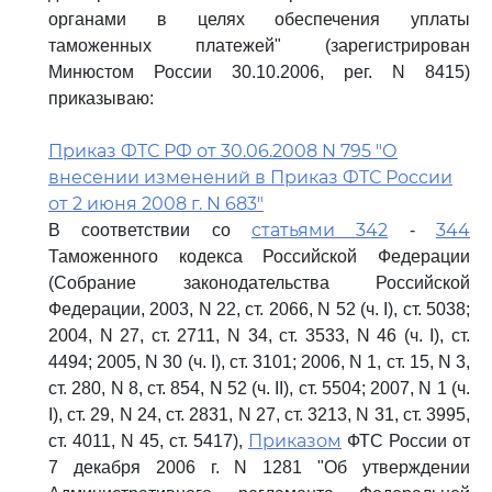
органами в целях обеспечения уплаты
таможенных платежей" (зарегистрирован
Минюстом России 30.10.2006, рег. N 8415)
приказываю:
Приказ ФТС РФ от 30.06.2008 N 795 "О
внесении изменений в Приказ ФТС России
от 2 июня 2008 г. N 683"
статьями 342
344
В соответствии со
-
Таможенного кодекса Российской Федерации
(Собрание законодательства Российской
Федерации, 2003, N 22, ст. 2066, N 52 (ч. I), ст. 5038;
2004, N 27, ст. 2711, N 34, ст. 3533, N 46 (ч. I), ст.
4494; 2005, N 30 (ч. I), ст. 3101; 2006, N 1, ст. 15, N 3,
ст. 280, N 8, ст. 854, N 52 (ч. II), ст. 5504; 2007, N 1 (ч.
I), ст. 29, N 24, ст. 2831, N 27, ст. 3213, N 31, ст. 3995,
Приказом
ст. 4011, N 45, ст. 5417),
ФТС России от
7 декабря 2006 г. N 1281 "Об утверждении