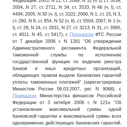
Федерации, 2003, N 22, ст. 2066, N 52 (ч. I), ст. 5038;
2004, N 27, ст. 2711, N 34, ст. 3533, N 46 (ч. I), ст.
4494; 2005, N 30 (ч. I), ст. 3101; 2006, N 1, ст. 15, N 3,
ст. 280, N 8, ст. 854, N 52 (ч. II), ст. 5504; 2007, N 1 (ч.
I), ст. 29, N 24, ст. 2831, N 27, ст. 3213, N 31, ст. 3995,
Приказом
ст. 4011, N 45, ст. 5417), с
ФТС России
от 7 декабря 2006 г. N 1281 "Об утверждении
Административного регламента Федеральной
таможенной службы по исполнению
государственной функции по ведению реестра
банков и иных кредитных организаций,
обладающих правом выдачи банковских гарантий
уплаты таможенных платежей" (зарегистрирован
Минюстом России 06.03.2007, рег. N 9068), с
Приказом
Министерства финансов Российской
Федерации от 3 октября 2006 г. N 121н "Об
установлении максимальной суммы одной
банковской гарантии и максимальной суммы всех
одновременно действующих банковских гарантий,