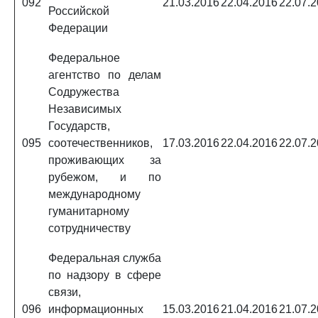
092
21.03.2016
22.04.2016
22.07.
Российской
Федерации
Федеральное
агентство по делам
Содружества
Независимых
Государств,
095
соотечественников,
17.03.2016
22.04.2016
22.07.
проживающих за
рубежом, и по
международному
гуманитарному
сотрудничеству
Федеральная служба
по надзору в сфере
связи,
096
информационных
15.03.2016
21.04.2016
21.07.