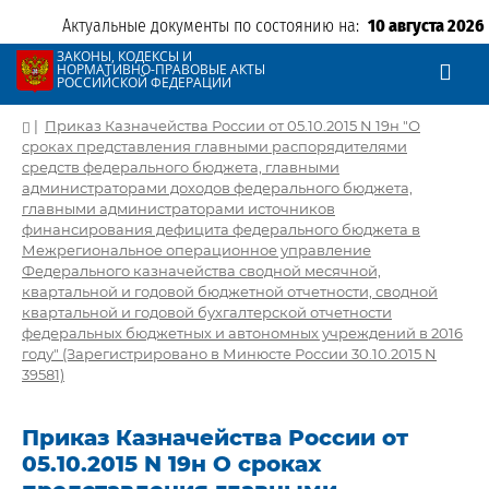
Актуальные документы по состоянию на:
10 августа 2026
ЗАКОНЫ, КОДЕКСЫ И
НОРМАТИВНО-ПРАВОВЫЕ АКТЫ
РОССИЙСКОЙ ФЕДЕРАЦИИ
|
Приказ Казначейства России от 05.10.2015 N 19н "О
сроках представления главными распорядителями
средств федерального бюджета, главными
администраторами доходов федерального бюджета,
главными администраторами источников
финансирования дефицита федерального бюджета в
Межрегиональное операционное управление
Федерального казначейства сводной месячной,
квартальной и годовой бюджетной отчетности, сводной
квартальной и годовой бухгалтерской отчетности
федеральных бюджетных и автономных учреждений в 2016
году" (Зарегистрировано в Минюсте России 30.10.2015 N
39581)
Приказ Казначейства России от
05.10.2015 N 19н О сроках