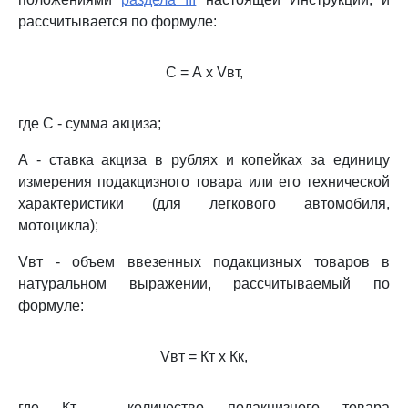
рассчитывается по формуле:
С = А х Vвт,
где С - сумма акциза;
А - ставка акциза в рублях и копейках за единицу
измерения подакцизного товара или его технической
характеристики (для легкового автомобиля,
мотоцикла);
Vвт - объем ввезенных подакцизных товаров в
натуральном выражении, рассчитываемый по
формуле:
Vвт = Кт х Кк,
где Кт - количество подакцизного товара