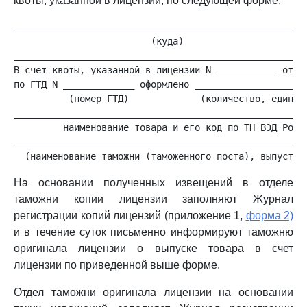
квоты, указанной в лицензии, по следующей форме:
______________________________________________________
                         (куда)

______________________________________________________
В счет квоты, указанной в лицензии N ___________ от __
по ГТД N _____________ оформлено _____________________
          (номер ГТД)             (количество, единица
______________________________________________________
         наименование товара и его код по ТН ВЭД Росси
______________________________________________________
На основании полученных извещений в отделе
таможни копии лицензии заполняют Журнал
регистрации копий лицензий (приложение 1,
форма 2)
и в течение суток письменно информируют таможню
оригинала лицензии о выпуске товара в счет
лицензии по приведенной выше форме.
Отдел таможни оригинала лицензии на основании