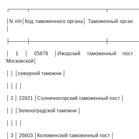
┌─────┬──────────────────────┬────────
│N п/п│Код таможенного органа│ Таможенный орган
│
├─────┼──────────────────────┼────────
│ 1 │ 05878 │Ижорский таможенный пост
Московской│
│ │ │северной таможни │
│ │ │ │
│ 2 │ 22821 │Солнечногорский таможенный пост │
│ │ │Зеленоградской таможни │
│ │ │ │
│ 3 │ 26603 │Коломенский таможенный пост │