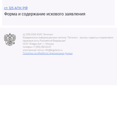
ст. 125 АПК РФ
Форма и содержание искового заявления
(c) 2015-2026 ЮИС Легалакт
Юридическая информационная система "Легалакт - законы, кодексы и нормативно-
правовые акты Российской Федерации"
ООО "Инфра-Бит", г. Москва.
телефон +7 (910) 050-65-67
электронная почта: info@legalacts.ru
Политика по обработке персональных данных