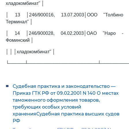
хладокомбинат" │
│ 13 │246/900016, 13.07.2003│ООО "Толбино
Терминал" │
│ 14 │246/900028, 04.02.2003│ОАО "Наро -
Фоминский │
│ │ │хладокомбинат" │
└─────┴──────────────────────┴────────
Судебная практика и законодательство —
Приказ ГТК РФ от 09.02.2001 N 140 О местах
таможенного оформления товаров,
требующих особых условий
храненияСудебная практика высших судов
РФ