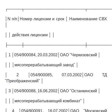
┌─────┬──────────────────────┬────────
│N п/п│Номер лицензии и срок │ Наименование СВХ
│
│ │ действия лицензии │ │
├─────┼──────────────────────┼────────
│ 1 │054/900084, 20.03.2002│ОАО "Черкизовский │
│ │ │мясоперерабатывающий завод" │
│ 2 │054/900085, 07.03.2002│ОАО ТД
"Преображенский" │
│ 3 │054/900088, 16.06.2002│ОАО "Останкинский │
│ │ │мясоперерабатывающий комбинат" │
│ 4 │054/900091, 16.07.2002│ОАО "Московский