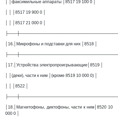
│ │факсимильные аппараты │8517 19 100 0 │
│ │ │8517 19 900 0 │
│ │ │8517 21 000 0 │
├───┼─────────────────────────────────
│16.│Микрофоны и подставки для них │8518 │
├───┼─────────────────────────────────
│17.│Устройства электропроигрывающие│8519 │
│ │(деки), части к ним │(кроме 8519 10 000 0) │
│ │ │8522 │
├───┼─────────────────────────────────
│18.│Магнитофоны, диктофоны, части к ним│8520 10
000 0 │