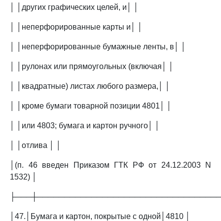
│ │других графических целей, и│ │
│ │неперфорированные карты и│ │
│ │неперфорированные бумажные ленты, в│ │
│ │рулонах или прямоугольных (включая│ │
│ │квадратные) листах любого размера,│ │
│ │кроме бумаги товарной позиции 4801│ │
│ │или 4803; бумага и картон ручного│ │
│ │отлива │ │
│(п. 46 введен Приказом ГТК РФ от 24.12.2003 N
1532) │
├───┼─────────────────────────────────
│47.│Бумага и картон, покрытые с одной│4810 │