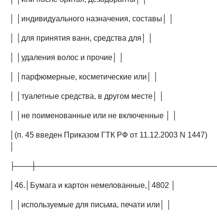
│ │индивидуального назначения, составы│ │
│ │для принятия ванн, средства для│ │
│ │удаления волос и прочие│ │
│ │парфюмерные, косметические или│ │
│ │туалетные средства, в другом месте│ │
│ │не поименованные или не включенные │ │
│(п. 45 введен Приказом ГТК РФ от 11.12.2003 N 1447)
│
├───┼─────────────────────────────────
│46.│Бумага и картон немелованные,│4802 │
│ │используемые для письма, печати или│ │