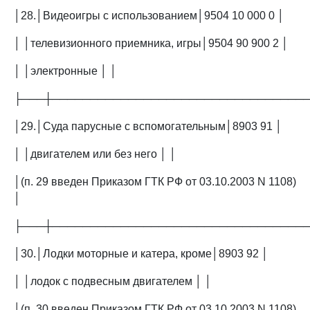
│28.│Видеоигры с использованием│9504 10 000 0 │
│ │телевизионного приемника, игры│9504 90 900 2 │
│ │электронные │ │
├───┼─────────────────────────────────
│29.│Суда парусные с вспомогательным│8903 91 │
│ │двигателем или без него │ │
│(п. 29 введен Приказом ГТК РФ от 03.10.2003 N 1108)
│
├───┼─────────────────────────────────
│30.│Лодки моторные и катера, кроме│8903 92 │
│ │лодок с подвесным двигателем │ │
│(п. 30 введен Приказом ГТК РФ от 03.10.2003 N 1108)