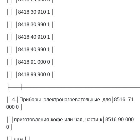
│ │ │8418 30 910 1 │
│ │ │8418 30 990 1 │
│ │ │8418 40 910 1 │
│ │ │8418 40 990 1 │
│ │ │8418 91 000 0 │
│ │ │8418 99 900 0 │
├───┼─────────────────────────────────
│ 4.│Приборы электронагревательные для│8516 71
000 0 │
│ │приготовления кофе или чая, части к│8516 90 000
0 │
│ │ним │ │