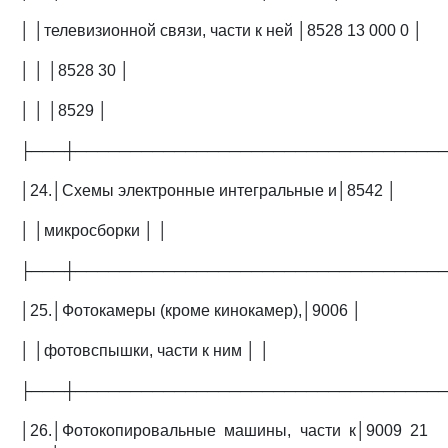
│ │телевизионной связи, части к ней │8528 13 000 0 │
│ │ │8528 30 │
│ │ │8529 │
├───┼─────────────────────────────────
│24.│Схемы электронные интегральные и│8542 │
│ │микросборки │ │
├───┼─────────────────────────────────
│25.│Фотокамеры (кроме кинокамер),│9006 │
│ │фотовспышки, части к ним │ │
├───┼─────────────────────────────────
│26.│Фотокопировальные машины, части к│9009 21