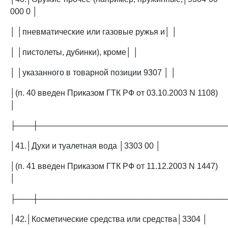
000 0 │
│ │пневматические или газовые ружья и│ │
│ │пистолеты, дубинки), кроме│ │
│ │указанного в товарной позиции 9307 │ │
│(п. 40 введен Приказом ГТК РФ от 03.10.2003 N 1108)
│
├───┼─────────────────────────────────
│41.│Духи и туалетная вода │3303 00 │
│(п. 41 введен Приказом ГТК РФ от 11.12.2003 N 1447)
│
├───┼─────────────────────────────────
│42.│Косметические средства или средства│3304 │