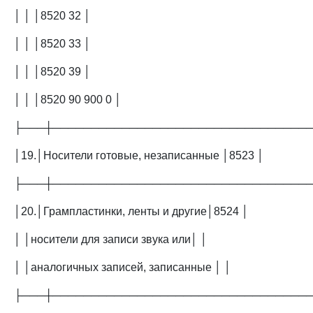
│ │ │8520 32 │
│ │ │8520 33 │
│ │ │8520 39 │
│ │ │8520 90 900 0 │
├───┼─────────────────────────────────
│19.│Носители готовые, незаписанные │8523 │
├───┼─────────────────────────────────
│20.│Грампластинки, ленты и другие│8524 │
│ │носители для записи звука или│ │
│ │аналогичных записей, записанные │ │
├───┼─────────────────────────────────