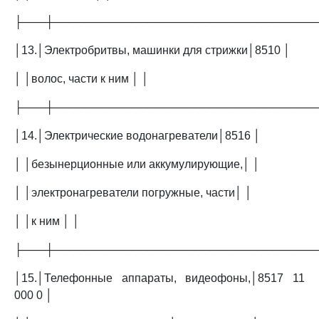
├───┼─────────────────────────────────
│13.│Электробритвы, машинки для стрижки│8510 │
│ │волос, части к ним │ │
├───┼─────────────────────────────────
│14.│Электрические водонагреватели│8516 │
│ │безынерционные или аккумулирующие,│ │
│ │электронагреватели погружные, части│ │
│ │к ним │ │
├───┼─────────────────────────────────
│15.│Телефонные аппараты, видеофоны,│8517 11
000 0 │