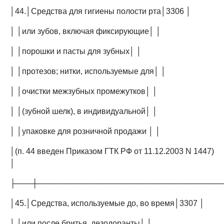
│44.│Средства для гигиены полости рта│3306 │
│ │или зубов, включая фиксирующие│ │
│ │порошки и пасты для зубных│ │
│ │протезов; нитки, используемые для│ │
│ │очистки межзубных промежутков│ │
│ │(зубной шелк), в индивидуальной│ │
│ │упаковке для розничной продажи │ │
│(п. 44 введен Приказом ГТК РФ от 11.12.2003 N 1447)
│
├───┼─────────────────────────────────
│45.│Средства, используемые до, во время│3307 │
│ │или после бритья, дезодоранты│ │