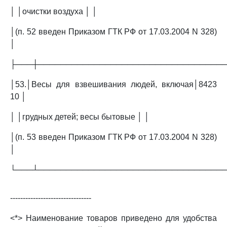
│ │очистки воздуха │ │
│(п. 52 введен Приказом ГТК РФ от 17.03.2004 N 328)
│
├───┼─────────────────────────────────
│53.│Весы для взвешивания людей, включая│8423
10 │
│ │грудных детей; весы бытовые │ │
│(п. 53 введен Приказом ГТК РФ от 17.03.2004 N 328)
│
└───┴─────────────────────────────────
--------------------------------
<*> Наименование товаров приведено для удобства