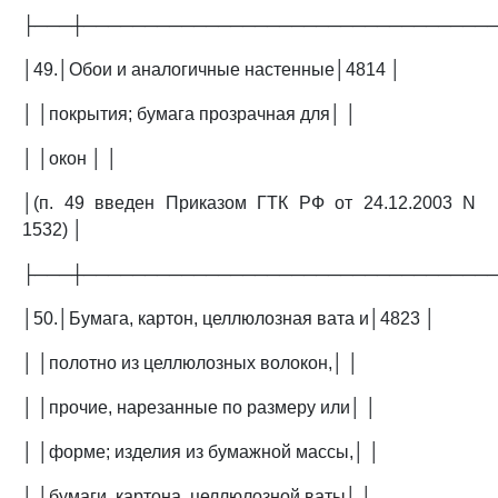
├───┼─────────────────────────────────
│49.│Обои и аналогичные настенные│4814 │
│ │покрытия; бумага прозрачная для│ │
│ │окон │ │
│(п. 49 введен Приказом ГТК РФ от 24.12.2003 N
1532) │
├───┼─────────────────────────────────
│50.│Бумага, картон, целлюлозная вата и│4823 │
│ │полотно из целлюлозных волокон,│ │
│ │прочие, нарезанные по размеру или│ │
│ │форме; изделия из бумажной массы,│ │
│ │бумаги, картона, целлюлозной ваты│ │