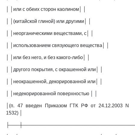
│ │или с обеих сторон каолином│ │
│ │(китайской глиной) или другими│ │
│ │неорганическими веществами, с│ │
│ │использованием связующего вещества│ │
│ │или без него, и без какого-либо│ │
│ │другого покрытия, с окрашенной или│ │
│ │неокрашенной, декорированной или│ │
│ │недекорированной поверхностью │ │
│(п. 47 введен Приказом ГТК РФ от 24.12.2003 N
1532) │
├───┼─────────────────────────────────