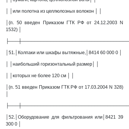
│ │или полотна из целлюлозных волокон │ │
│(п. 50 введен Приказом ГТК РФ от 24.12.2003 N
1532) │
├───┼─────────────────────────────────
│51.│Колпаки или шкафы вытяжные,│8414 60 000 0 │
│ │наибольший горизонтальный размер│ │
│ │которых не более 120 см │ │
│(п. 51 введен Приказом ГТК РФ от 17.03.2004 N 328)
│
├───┼─────────────────────────────────
│52.│Оборудование для фильтрования или│8421 39
300 0 │