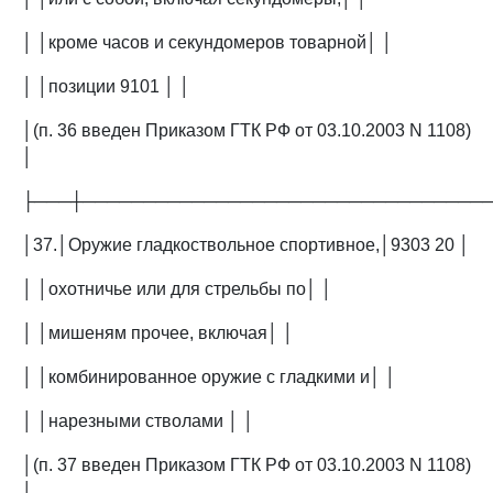
│ │кроме часов и секундомеров товарной│ │
│ │позиции 9101 │ │
│(п. 36 введен Приказом ГТК РФ от 03.10.2003 N 1108)
│
├───┼─────────────────────────────────
│37.│Оружие гладкоствольное спортивное,│9303 20 │
│ │охотничье или для стрельбы по│ │
│ │мишеням прочее, включая│ │
│ │комбинированное оружие с гладкими и│ │
│ │нарезными стволами │ │
│(п. 37 введен Приказом ГТК РФ от 03.10.2003 N 1108)
│