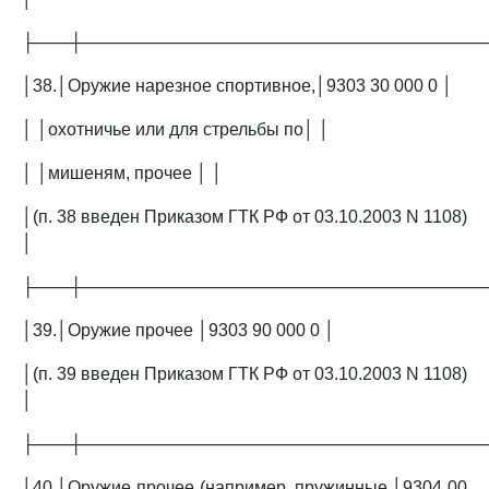
├───┼─────────────────────────────────
│38.│Оружие нарезное спортивное,│9303 30 000 0 │
│ │охотничье или для стрельбы по│ │
│ │мишеням, прочее │ │
│(п. 38 введен Приказом ГТК РФ от 03.10.2003 N 1108)
│
├───┼─────────────────────────────────
│39.│Оружие прочее │9303 90 000 0 │
│(п. 39 введен Приказом ГТК РФ от 03.10.2003 N 1108)
│
├───┼─────────────────────────────────
│40.│Оружие прочее (например, пружинные,│9304 00