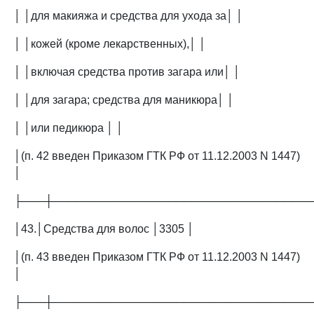
│ │для макияжа и средства для ухода за│ │
│ │кожей (кроме лекарственных),│ │
│ │включая средства против загара или│ │
│ │для загара; средства для маникюра│ │
│ │или педикюра │ │
│(п. 42 введен Приказом ГТК РФ от 11.12.2003 N 1447)
│
├───┼─────────────────────────────────
│43.│Средства для волос │3305 │
│(п. 43 введен Приказом ГТК РФ от 11.12.2003 N 1447)
│
├───┼─────────────────────────────────