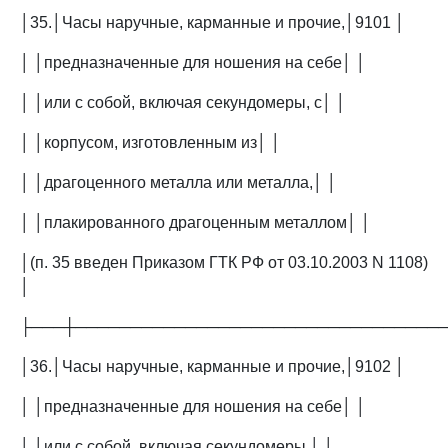
│35.│Часы наручные, карманные и прочие,│9101 │
│ │предназначенные для ношения на себе│ │
│ │или с собой, включая секундомеры, с│ │
│ │корпусом, изготовленным из│ │
│ │драгоценного металла или металла,│ │
│ │плакированного драгоценным металлом│ │
│(п. 35 введен Приказом ГТК РФ от 03.10.2003 N 1108)
│
├───┼─────────────────────────────────
│36.│Часы наручные, карманные и прочие,│9102 │
│ │предназначенные для ношения на себе│ │
│ │или с собой, включая секундомеры,│ │