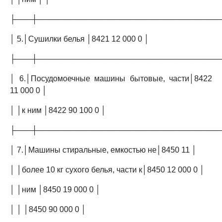
├───┼─────────────────────────────────
│ 5.│Сушилки белья │8421 12 000 0 │
├───┼─────────────────────────────────
│ 6.│Посудомоечные машины бытовые, части│8422
11 000 0 │
│ │к ним │8422 90 100 0 │
├───┼─────────────────────────────────
│ 7.│Машины стиральные, емкостью не│8450 11 │
│ │более 10 кг сухого белья, части к│8450 12 000 0 │
│ │ним │8450 19 000 0 │
│ │ │8450 90 000 0 │