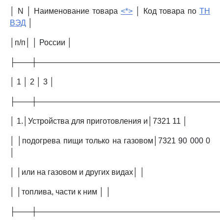
│ N │ Наименование товара
<*>
│ Код товара по
ТН
ВЭД
│
│п/п│ │ России │
├───┼─────────────────────────────────
│ 1 │ 2 │ 3 │
├───┼─────────────────────────────────
│ 1.│Устройства для приготовления и│7321 11 │
│ │подогрева пищи только на газовом│7321 90 000 0
│
│ │или на газовом и других видах│ │
│ │топлива, части к ним │ │
├───┼─────────────────────────────────