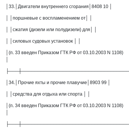
│33.│Двигатели внутреннего сгорания│8408 10 │
│ │поршневые с воспламенением от│ │
│ │сжатия (дизели или полудизели) для│ │
│ │силовых судовых установок │ │
│(п. 33 введен Приказом ГТК РФ от 03.10.2003 N 1108)
│
├───┼─────────────────────────────────
│34.│Прочие яхты и прочие плавучие│8903 99 │
│ │средства для отдыха или спорта │ │
│(п. 34 введен Приказом ГТК РФ от 03.10.2003 N 1108)
│
├───┼─────────────────────────────────