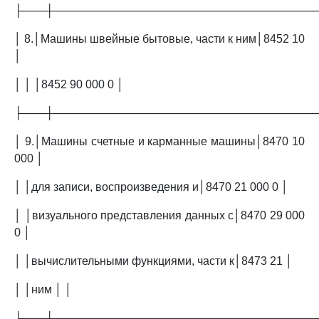
├───┼─────────────────────────────────
│ 8.│Машины швейные бытовые, части к ним│8452 10
│
│ │ │8452 90 000 0 │
├───┼─────────────────────────────────
│ 9.│Машины счетные и карманные машины│8470 10
000 │
│ │для записи, воспроизведения и│8470 21 000 0 │
│ │визуального представления данных с│8470 29 000
0 │
│ │вычислительными функциями, части к│8473 21 │
│ │ним │ │
├───┼─────────────────────────────────