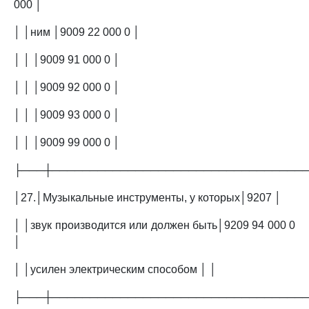
000 │
│ │ним │9009 22 000 0 │
│ │ │9009 91 000 0 │
│ │ │9009 92 000 0 │
│ │ │9009 93 000 0 │
│ │ │9009 99 000 0 │
├───┼─────────────────────────────────
│27.│Музыкальные инструменты, у которых│9207 │
│ │звук производится или должен быть│9209 94 000 0
│
│ │усилен электрическим способом │ │
├───┼─────────────────────────────────