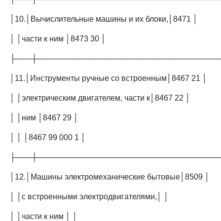
│10.│Вычислительные машины и их блоки,│8471 │
│ │части к ним │8473 30 │
├───┼─────────────────────────────────
│11.│Инструменты ручные со встроенным│8467 21 │
│ │электрическим двигателем, части к│8467 22 │
│ │ним │8467 29 │
│ │ │8467 99 000 1 │
├───┼─────────────────────────────────
│12.│Машины электромеханические бытовые│8509 │
│ │с встроенными электродвигателями,│ │
│ │части к ним │ │