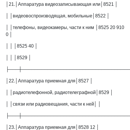
│21.│Аппаратура видеозаписывающая или│8521 │
│ │видеовоспроизводящая, мобильные│8522 │
│ │телефоны, видеокамеры, части к ним │8525 20 910
0 │
│ │ │8525 40 │
│ │ │8529 │
├───┼─────────────────────────────────
│22.│Аппаратура приемная для│8527 │
│ │радиотелефонной, радиотелеграфной│8529 │
│ │связи или радиовещания, части к ней│ │
├───┼─────────────────────────────────
│23.│Аппаратура приемная для│8528 12 │