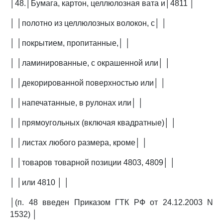
│48.│Бумага, картон, целлюлозная вата и│4811 │
│ │полотно из целлюлозных волокон, с│ │
│ │покрытием, пропитанные,│ │
│ │ламинированные, с окрашенной или│ │
│ │декорированной поверхностью или│ │
│ │напечатанные, в рулонах или│ │
│ │прямоугольных (включая квадратные)│ │
│ │листах любого размера, кроме│ │
│ │товаров товарной позиции 4803, 4809│ │
│ │или 4810 │ │
│(п. 48 введен Приказом ГТК РФ от 24.12.2003 N
1532) │