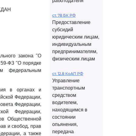
работодателя
ЖДАН
ст. 78 БК РФ
Предоставление
субсидий
юридическим лицам,
индивидуальным
предпринимателям,
ьного закона "О
физическим лицам
 59-ФЗ "О порядке
ым федеральным
ст. 12.8 КоАП РФ
Управление
транспортным
ния в органах и
средством
йской Федерации,
водителем,
Совета Федерации,
находящимся в
кой Федерации,
состоянии
сов Общественной
опьянения,
ав и свобод, прав
передача
едерации, а также