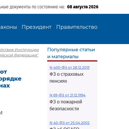
ьные документы по состоянию на:
08 августа 2026
Законы
Президент
Правительство
Популярные статьи
 действие Инструкции
сийской Федерации"
и материалы
N 400-ФЗ от 28.12.2013
 от
ФЗ о страховых
порядке
пенсиях
нах
N 69-ФЗ от 21.12.1994
ФЗ о пожарной
безопасности
И
N 40-ФЗ от 25.04.2002