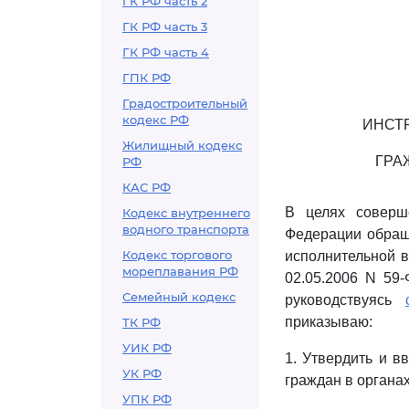
ГК РФ часть 2
ГК РФ часть 3
ГК РФ часть 4
ГПК РФ
Градостроительный
кодекс РФ
ИНСТ
Жилищный кодекс
ГРА
РФ
КАС РФ
В целях соверш
Кодекс внутреннего
водного транспорта
Федерации обраще
Кодекс торгового
исполнительной в
мореплавания РФ
02.05.2006 N 59
Семейный кодекс
руководствуясь
приказываю:
ТК РФ
УИК РФ
1. Утвердить и в
УК РФ
граждан в органа
УПК РФ