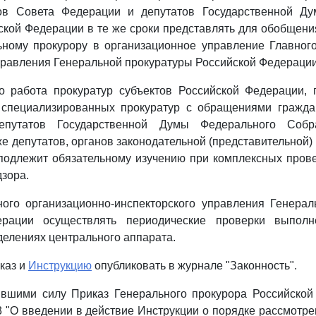
ов Совета Федерации и депутатов Государственной Ду
кой Федерации в те же сроки представлять для обобщен
ьному прокурору в организационное управление Главного
правления Генеральной прокуратуры Российской Федерации
то работа прокуратур субъектов Российской Федерации, 
специализированных прокуратур с обращениями гражда
путатов Государственной Думы Федерального Собр
е депутатов, органов законодательной (представительной) 
подлежит обязательному изучению при комплексных прове
дзора.
ного организационно-инспекторского управления Генерал
ерации осуществлять периодические проверки выполн
делениях центрального аппарата.
каз и
Инструкцию
опубликовать в журнале "Законность".
тившими силу Приказ Генерального прокурора Российской
 3 "О введении в действие Инструкции о порядке рассмотр