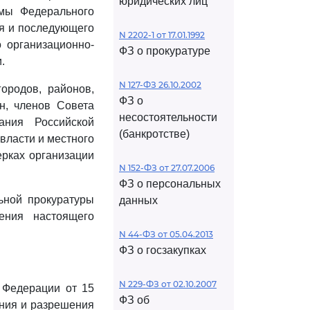
юридических лиц
мы Федерального
ия и последующего
N 2202-1 от 17.01.1992
 организационно-
ФЗ о прокуратуре
.
N 127-ФЗ 26.10.2002
городов, районов,
ФЗ о
н, членов Совета
несостоятельности
ания Российской
(банкротстве)
власти и местного
рках организации
N 152-ФЗ от 27.07.2006
ФЗ о персональных
ьной прокуратуры
данных
ения настоящего
N 44-ФЗ от 05.04.2013
ФЗ о госзакупках
N 229-ФЗ от 02.10.2007
 Федерации от 15
ФЗ об
ения и разрешения