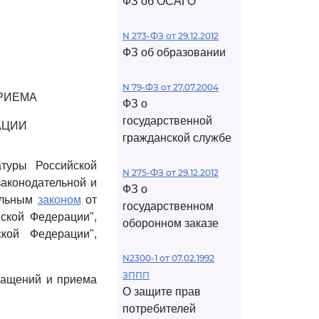
ФЗ об ОСАГО
N 273-ФЗ от 29.12.2012
ФЗ об образовании
N 79-ФЗ от 27.07.2004
РИЕМА
ФЗ о
государственной
АЦИИ
гражданской службе
туры Российской
N 275-ФЗ от 29.12.2012
законодательной и
ФЗ о
ральным
законом
от
государственном
ской Федерации",
оборонном заказе
кой Федерации",
N2300-1 от 07.02.1992
ЗППП
ращений и приема
О защите прав
потребителей