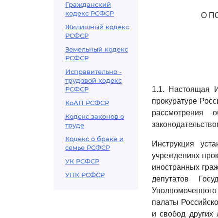
Гражданский
кодекс РСФСР
О П
Жилищный кодекс
РСФСР
Земельный кодекс
РСФСР
Исправительно -
трудовой кодекс
РСФСР
1.1. Настоящая 
прокуратуре Рос
КоАП РСФСР
рассмотрения 
Кодекс законов о
законодательство
труде
Кодекс о браке и
Инструкция уст
семье РСФСР
учреждениях про
УК РСФСР
иностранных граж
УПК РСФСР
депутатов Гос
Уполномоченного
палаты Российско
и свобод других 