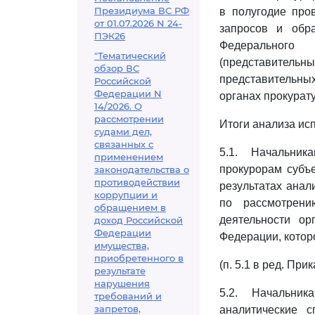
Президиума ВС РФ
в полугодие про
от 01.07.2026 N 24-
запросов и обр
ПЭК26
Федерального 
"Тематический
(представительн
обзор ВС
представительны
Российской
Федерации N
органах прокурат
14/2026. О
рассмотрении
Итоги анализа ис
судами дел,
связанных с
5.1. Начальник
применением
прокурорам субъ
законодательства о
противодействии
результатах анал
коррупции и
по рассмотрен
обращением в
деятельности ор
доход Российской
Федерации
Федерации, котор
имущества,
приобретенного в
(п. 5.1 в ред. Пр
результате
нарушения
5.2. Начальник
требований и
запретов,
аналитические с