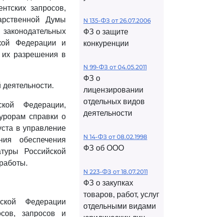
нтских запросов,
арственной Думы
N 135-ФЗ от 26.07.2006
аконодательных
ФЗ о защите
ской Федерации и
конкуренции
 их разрешения в
N 99-ФЗ от 04.05.2011
ФЗ о
 деятельности.
лицензировании
отдельных видов
ской Федерации,
деятельности
урорам справки о
уста в управление
N 14-ФЗ от 08.02.1998
ия обеспечения
ФЗ об ООО
атуры Российской
 работы.
N 223-ФЗ от 18.07.2011
ФЗ о закупках
товаров, работ, услуг
йской Федерации
отдельными видами
осов, запросов и