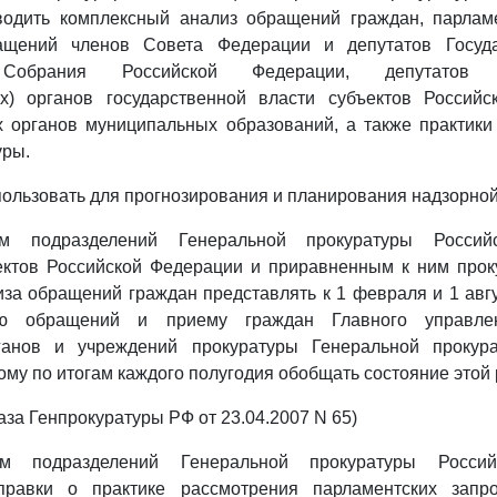
водить комплексный анализ обращений граждан, парламе
ащений членов Совета Федерации и депутатов Госуд
Собрания Российской Федерации, депутатов з
ых) органов государственной власти субъектов Россий
х органов муниципальных образований, а также практики
уры.
пользовать для прогнозирования и планирования надзорной
ам подразделений Генеральной прокуратуры Россий
ектов Российской Федерации и приравненным к ним прок
иза обращений граждан представлять к 1 февраля и 1 авг
ию обращений и приему граждан Главного управлен
ганов и учреждений прокуратуры Генеральной прокур
ому по итогам каждого полугодия обобщать состояние этой
иказа Генпрокуратуры РФ от 23.04.2007 N 65)
ам подразделений Генеральной прокуратуры Росси
правки о практике рассмотрения парламентских запр