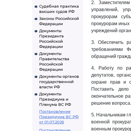
2. Заместителям
Судебная практика
управлений, уп
высших судов РФ
прокурорам субъ
Законы Российской
прокурорам иных 
Федерации
учреждений орган
Документы
Президента
Российской
3. Обеспечить р
Федерации
требованиями Ф
Документы
обращений гражд
Правительства
Российской
4. Работу по р
Федерации
депутатов, орган
Документы органов
государственной
охране прав и с
власти РФ
Поставить дело
Документы
окончательное ра
Президиума и
решение вопроса
Пленума ВС РФ
Постановление
5. Начальникам г
Президиума ВС РФ
военной прокура
от 01.07.2026
военным прокурор
Постановление