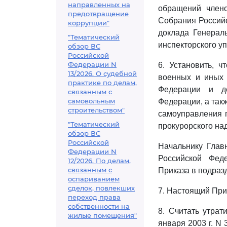
направленных на
обращений член
предотвращение
Собрания Российс
коррупции"
доклада Генерал
"Тематический
инспекторского у
обзор ВС
Российской
Федерации N
6. Установить, ч
13/2026. О судебной
военных и иных 
практике по делам,
Федерации и де
связанным с
самовольным
Федерации, а такж
строительством"
самоуправления 
"Тематический
прокурорского на
обзор ВС
Российской
Начальнику Глав
Федерации N
Российской Фед
12/2026. По делам,
связанным с
Приказа в подраз
оспариванием
сделок, повлекших
7. Настоящий При
переход права
собственности на
8. Считать утра
жилые помещения"
января 2003 г. N