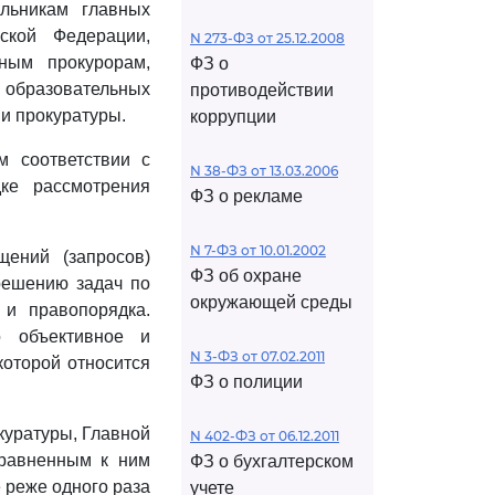
альникам главных
ской Федерации,
N 273-ФЗ от 25.12.2008
нным прокурорам,
ФЗ о
и образовательных
противодействии
и прокуратуры.
коррупции
м соответствии с
N 38-ФЗ от 13.03.2006
ке рассмотрения
ФЗ о рекламе
N 7-ФЗ от 10.01.2002
ений (запросов)
ФЗ об охране
 решению задач по
окружающей среды
 и правопорядка.
о объективное и
N 3-ФЗ от 07.02.2011
которой относится
ФЗ о полиции
куратуры, Главной
N 402-ФЗ от 06.12.2011
иравненным к ним
ФЗ о бухгалтерском
 реже одного раза
учете