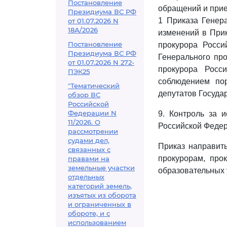
Постановление
обращений и прие
Президиума ВС РФ
1 Приказа Генер
от 01.07.2026 N
18А/2026
изменений в Прик
Постановление
прокурора Росси
Президиума ВС РФ
Генерального про
от 01.07.2026 N 272-
прокурора Росс
ПЭК25
соблюдением по
"Тематический
депутатов Госуда
обзор ВС
Российской
Федерации N
9. Контроль за 
11/2026. О
Российской Федер
рассмотрении
судами дел,
Приказ направить
связанных с
прокурорам, про
правами на
земельные участки
образовательных 
отдельных
категорий земель,
изъятых из оборота
и ограниченных в
обороте, и с
использованием