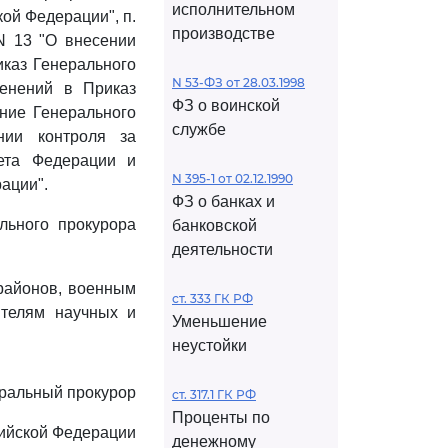
исполнительном
ой Федерации", п.
производстве
N 13 "О внесении
иказ Генерального
N 53-ФЗ от 28.03.1998
менений в Приказ
ФЗ о воинской
ание Генерального
службе
нии контроля за
ета Федерации и
N 395-1 от 02.12.1990
ации".
ФЗ о банках и
льного прокурора
банковской
деятельности
 районов, военным
ст. 333 ГК РФ
ителям научных и
Уменьшение
неустойки
ральный прокурор
ст. 317.1 ГК РФ
Проценты по
ийской Федерации
денежному