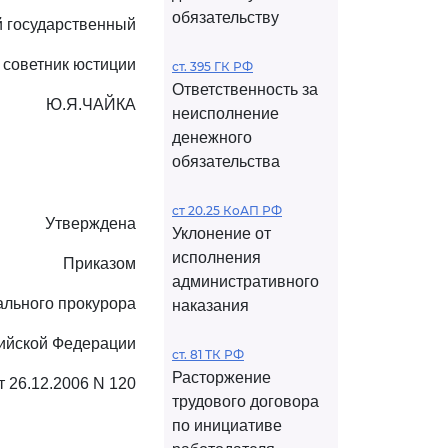
обязательству
 государственный
советник юстиции
ст. 395 ГК РФ
Ответственность за
Ю.Я.ЧАЙКА
неисполнение
денежного
обязательства
ст 20.25 КоАП РФ
Утверждена
Уклонение от
исполнения
Приказом
административного
ального прокурора
наказания
ийской Федерации
ст. 81 ТК РФ
Расторжение
т 26.12.2006 N 120
трудового договора
по инициативе