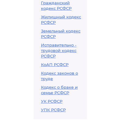
Гражданский
кодекс РСФСР
Жилищный кодекс
РСФСР
Земельный кодекс
РСФСР
Исправительно -
трудовой кодекс
РСФСР
КоАП РСФСР
Кодекс законов о
труде
Кодекс о браке и
семье РСФСР
УК РСФСР
УПК РСФСР