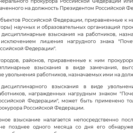
енерального прокурора Российской Федерации или
наченного на должность Президентом Российской Ф
убъектов Российской Федерации, приравненные к 
торы) научных и образовательных организаций пр
ь дисциплинарные взыскания на работников, назн
 исключением лишения нагрудного знака "Поч
ссийской Федерации".
городов, районов, приравненные к ним прокуро
иплинарные взыскания в виде замечания, выго
кже увольнения работников, назначаемых ими на долж
 дисциплинарного взыскания в виде увольнен
аботников, награжденных нагрудным знаком "Поч
оссийской Федерации", может быть применено тол
рокурора Российской Федерации.
рное взыскание налагается непосредственно пос
 не позднее одного месяца со дня его обнаруже