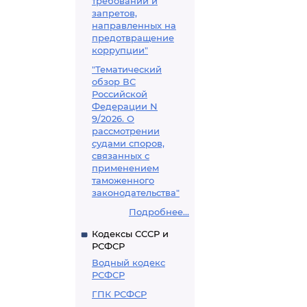
требований и
запретов,
направленных на
предотвращение
коррупции"
"Тематический
обзор ВС
Российской
Федерации N
9/2026. О
рассмотрении
судами споров,
связанных с
применением
таможенного
законодательства"
Подробнее...
Кодексы СССР и
РСФСР
Водный кодекс
РСФСР
ГПК РСФСР