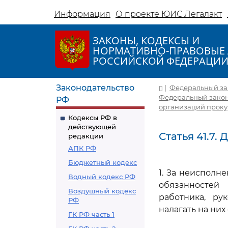
Информация
О проекте ЮИС Легалакт
ЗАКОНЫ, КОДЕКСЫ И
НОРМАТИВНО-ПРАВОВЫЕ 
РОССИЙСКОЙ ФЕДЕРАЦИ
Законодательство
|
Федеральный зако
Федеральный зако
РФ
организаций проку
Кодексы РФ в
действующей
Статья 41.7
редакции
АПК РФ
Бюджетный кодекс
1. За неиспол
Водный кодекс РФ
обязанностей
Воздушный кодекс
работника, ру
РФ
налагать на ни
ГК РФ часть 1