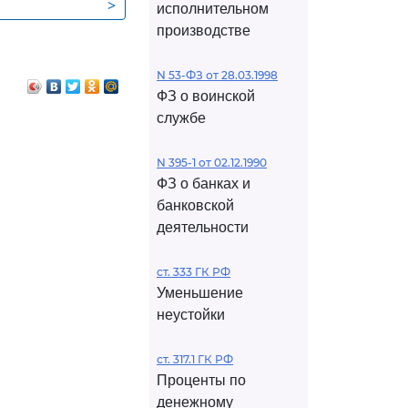
>
исполнительном
ий и
производстве
N 53-ФЗ от 28.03.1998
ФЗ о воинской
а интересов и
службе
тей,
N 395-1 от 02.12.1990
ции
ФЗ о банках и
банковской
деятельности
ст. 333 ГК РФ
Уменьшение
неустойки
ст. 317.1 ГК РФ
Проценты по
денежному