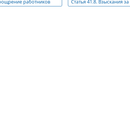
 Поощрение работников
Статья 41.8. Взыскания за
несоблюдение ограничен
запретов, требований о
предотвращении или об
урегулировании конфликт
неисполнение обязаннос
установленных в целях
противодействия корруп