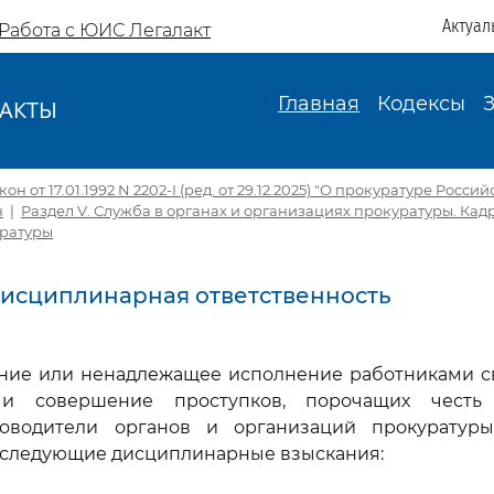
Актуал
Работа с ЮИС Легалакт
Главная
Кодексы
АКТЫ
И
н от 17.01.1992 N 2202-I (ред. от 29.12.2025) "О прокуратуре Росс
н
|
Раздел V. Служба в органах и организациях прокуратуры. Кад
ратуры
. Дисциплинарная ответственность
нение или ненадлежащее исполнение работниками с
 и совершение проступков, порочащих честь 
ководители органов и организаций прокурату
х следующие дисциплинарные взыскания: