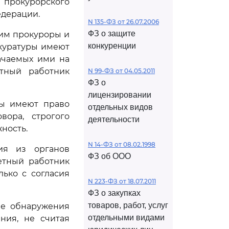
 прокурорского
едерации.
N 135-ФЗ от 26.07.2006
ФЗ о защите
ним прокуроры и
конкуренции
окуратуры имеют
ачаемых ими на
етный работник
N 99-ФЗ от 04.05.2011
ФЗ о
лицензировании
ры имеют право
отдельных видов
вора, строгого
деятельности
ность.
N 14-ФЗ от 08.02.1998
ия из органов
ФЗ об ООО
етный работник
ько с согласия
N 223-ФЗ от 18.07.2011
ФЗ о закупках
товаров, работ, услуг
ле обнаружения
отдельными видами
ния, не считая