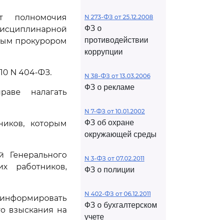
т полномочия
N 273-ФЗ от 25.12.2008
ФЗ о
сциплинарной
противодействии
ьным прокурором
коррупции
010 N 404-ФЗ.
N 38-ФЗ от 13.03.2006
ФЗ о рекламе
раве налагать
N 7-ФЗ от 10.01.2002
ФЗ об охране
ников, которым
окружающей среды
й Генерального
N 3-ФЗ от 07.02.2011
х работников,
ФЗ о полиции
N 402-ФЗ от 06.12.2011
оинформировать
ФЗ о бухгалтерском
о взыскания на
учете