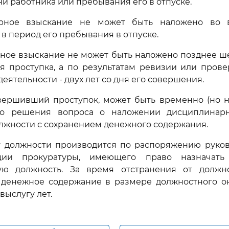
и работника или пребывания его в отпуске.
арное взыскание не может быть наложено во 
 в период его пребывания в отпуске.
ное взыскание не может быть наложено позднее ш
я проступка, а по результатам ревизии или прове
еятельности - двух лет со дня его совершения.
овершивший проступок, может быть временно (но 
до решения вопроса о наложении дисциплинарн
олжности с сохранением денежного содержания.
т должности производится по распоряжению руков
ции прокуратуры, имеющего право назначать
ую должность. За время отстранения от должн
 денежное содержание в размере должностного окл
выслугу лет.