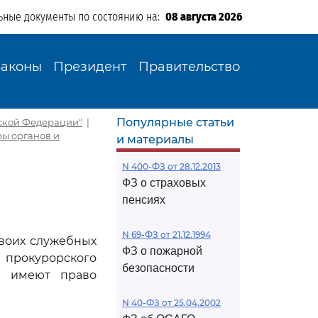
ьные документы по состоянию на:
08 августа 2026
Законы
Президент
Правительство
Популярные статьи
ийской Федерации"
|
ры органов и
и материалы
N 400-ФЗ от 28.12.2013
ФЗ о страховых
пенсиях
N 69-ФЗ от 21.12.1994
воих служебных
ФЗ о пожарной
прокурорского
безопасности
ры имеют право
N 40-ФЗ от 25.04.2002