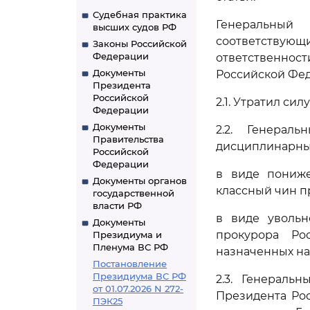
Судебная практика
Генеральный
высших судов РФ
соответству
Законы Российской
Федерации
ответственност
Документы
Российской Фе
Президента
Российской
2.1. Утратил сил
Федерации
Документы
2.2. Генерал
Правительства
дисциплинарны
Российской
Федерации
в виде пониже
Документы органов
классный чин п
государственной
власти РФ
в виде увольн
Документы
прокурора Ро
Президиума и
Пленума ВС РФ
назначенных на
Постановление
Президиума ВС РФ
2.3. Генераль
от 01.07.2026 N 272-
Президента Ро
ПЭК25