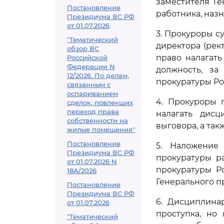
заместителя Г
Постановление
работника, наз
Президиума ВС РФ
от 01.07.2026
3. Прокуроры с
"Тематический
директора (рек
обзор ВС
право налагат
Российской
Федерации N
должность, за
12/2026. По делам,
прокуратуры Ро
связанным с
оспариванием
4. Прокуроры 
сделок, повлекших
переход права
налагать дисц
собственности на
выговора, а та
жилые помещения"
Постановление
5. Наложение
Президиума ВС РФ
прокуратуры р
от 01.07.2026 N
прокуратуры Р
18А/2026
Генерального п
Постановление
Президиума ВС РФ
6. Дисциплина
от 01.07.2026
проступка, но
"Тематический