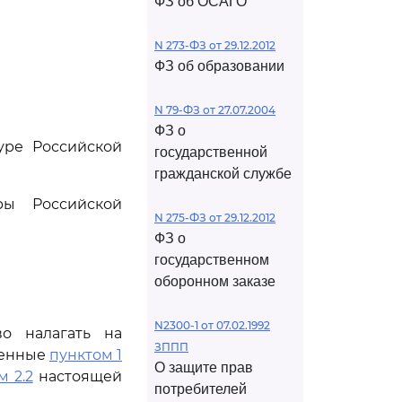
ФЗ об ОСАГО
N 273-ФЗ от 29.12.2012
ФЗ об образовании
N 79-ФЗ от 27.07.2004
ФЗ о
уре Российской
государственной
гражданской службе
ры Российской
N 275-ФЗ от 29.12.2012
ФЗ о
государственном
оборонном заказе
N2300-1 от 07.02.1992
о налагать на
ЗППП
ренные
пунктом 1
О защите прав
м 2.2
настоящей
потребителей