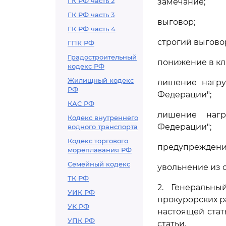
ГК РФ часть 2
замечание;
ГК РФ часть 3
выговор;
ГК РФ часть 4
строгий выгово
ГПК РФ
Градостроительный
понижение в кл
кодекс РФ
Жилищный кодекс
лишение нагру
РФ
Федерации";
КАС РФ
лишение нагр
Кодекс внутреннего
Федерации";
водного транспорта
Кодекс торгового
предупреждение
мореплавания РФ
Семейный кодекс
увольнение из 
ТК РФ
2. Генеральн
УИК РФ
прокурорских 
УК РФ
настоящей стат
УПК РФ
статьи.