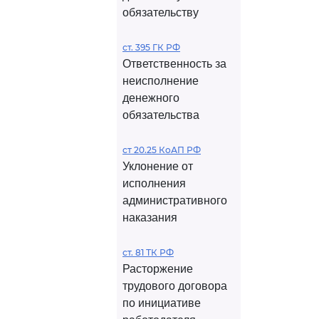
обязательству
ст. 395 ГК РФ
Ответственность за
неисполнение
денежного
обязательства
ст 20.25 КоАП РФ
Уклонение от
исполнения
административного
наказания
ст. 81 ТК РФ
Расторжение
трудового договора
по инициативе