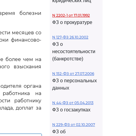
юридических лиц
время болезни
N 2202-1 от 17.01.1992
ФЗ о прокуратуре
ести месяцев со
N 127-ФЗ 26.10.2002
рки финансово-
ФЗ о
несостоятельности
(банкротстве)
не более чем на
ого взыскания
N 152-ФЗ от 27.07.2006
ФЗ о персональных
одителя органа
данных
 работника на
ости работнику
N 44-ФЗ от 05.04.2013
ада, доплат за
ФЗ о госзакупках
N 229-ФЗ от 02.10.2007
ФЗ об