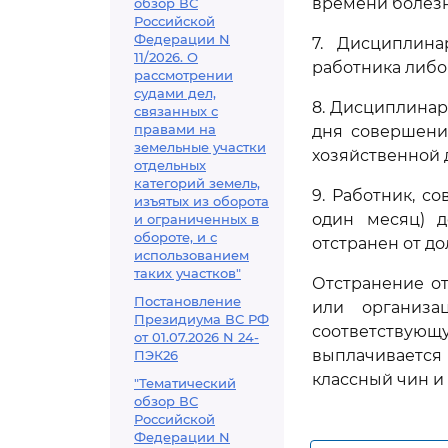
времени болезн
обзор ВС
Российской
Федерации N
7. Дисциплин
11/2026. О
работника либо
рассмотрении
судами дел,
8. Дисциплинар
связанных с
правами на
дня совершени
земельные участки
хозяйственной д
отдельных
категорий земель,
9. Работник, с
изъятых из оборота
один месяц) 
и ограниченных в
обороте, и с
отстранен от д
использованием
таких участков"
Отстранение о
Постановление
или организа
Президиума ВС РФ
соответствующ
от 01.07.2026 N 24-
выплачивается
ПЭК26
классный чин и 
"Тематический
обзор ВС
Российской
Федерации N