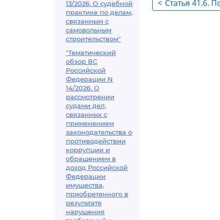
<
Статья 41.6.
13/2026. О судебной
практике по делам,
связанным с
самовольным
строительством"
"Тематический
обзор ВС
Российской
Федерации N
14/2026. О
рассмотрении
судами дел,
связанных с
применением
законодательства о
противодействии
коррупции и
обращением в
доход Российской
Федерации
имущества,
приобретенного в
результате
нарушения