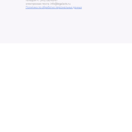
телефон +7 (910) 050-65-67
электронная почта: info@legalacts.ru
Политика по обработке персональных данных