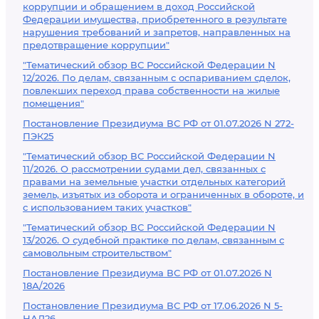
коррупции и обращением в доход Российской
Федерации имущества, приобретенного в результате
нарушения требований и запретов, направленных на
предотвращение коррупции"
"Тематический обзор ВС Российской Федерации N
12/2026. По делам, связанным с оспариванием сделок,
повлекших переход права собственности на жилые
помещения"
Постановление Президиума ВС РФ от 01.07.2026 N 272-
ПЭК25
"Тематический обзор ВС Российской Федерации N
11/2026. О рассмотрении судами дел, связанных с
правами на земельные участки отдельных категорий
земель, изъятых из оборота и ограниченных в обороте, и
с использованием таких участков"
"Тематический обзор ВС Российской Федерации N
13/2026. О судебной практике по делам, связанным с
самовольным строительством"
Постановление Президиума ВС РФ от 01.07.2026 N
18А/2026
Постановление Президиума ВС РФ от 17.06.2026 N 5-
НАД26