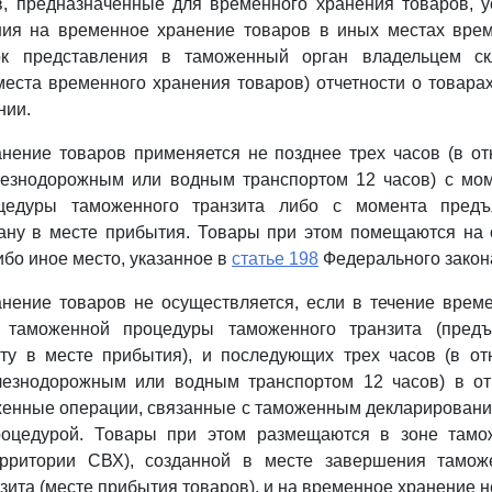
в, предназначенные для временного хранения товаров, у
ия на временное хранение товаров в иных местах врем
к представления в таможенный орган владельцем ск
места временного хранения товаров) отчетности о товара
нии.
нение товаров применяется не позднее трех часов (в о
езнодорожным или водным транспортом 12 часов) с мо
цедуры таможенного транзита либо с момента предъ
ану в месте прибытия. Товары при этом помещаются на 
ибо иное место, указанное в
статье 198
Федерального закон
нение товаров не осуществляется, если в течение врем
 таможенной процедуры таможенного транзита (предъ
ту в месте прибытия), и последующих трех часов (в от
езнодорожным или водным транспортом 12 часов) в о
енные операции, связанные с таможенным декларирование
оцедурой. Товары при этом размещаются в зоне тамо
ерритории СВХ), созданной в месте завершения тамож
зита (месте прибытия товаров), и на временное хранение 