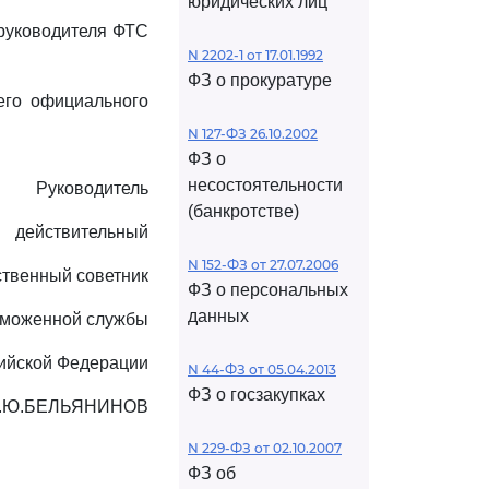
юридических лиц
 руководителя ФТС
N 2202-1 от 17.01.1992
ФЗ о прокуратуре
его официального
N 127-ФЗ 26.10.2002
ФЗ о
несостоятельности
Руководитель
(банкротстве)
действительный
N 152-ФЗ от 27.07.2006
ственный советник
ФЗ о персональных
данных
аможенной службы
ийской Федерации
N 44-ФЗ от 05.04.2013
ФЗ о госзакупках
.Ю.БЕЛЬЯНИНОВ
N 229-ФЗ от 02.10.2007
ФЗ об