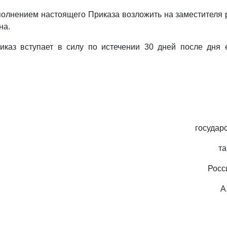
сполнением настоящего Приказа возложить на заместителя
на.
иказ вступает в силу по истечении 30 дней после дня 
государ
т
Росс
А