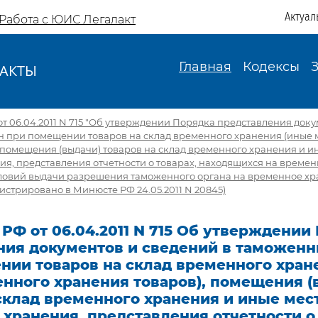
Актуал
Работа с ЮИС Легалакт
Главная
Кодексы
АКТЫ
И
т 06.04.2011 N 715 "Об утверждении Порядка представления док
н при помещении товаров на склад временного хранения (иные 
 помещения (выдачи) товаров на склад временного хранения и и
я, представления отчетности о товарах, находящихся на времен
словий выдачи разрешения таможенного органа на временное хр
гистрировано в Минюсте РФ 24.05.2011 N 20845)
РФ от 06.04.2011 N 715 Об утверждении
ния документов и сведений в таможенн
нии товаров на склад временного хран
нного хранения товаров), помещения (
склад временного хранения и иные мес
хранения, представления отчетности о 