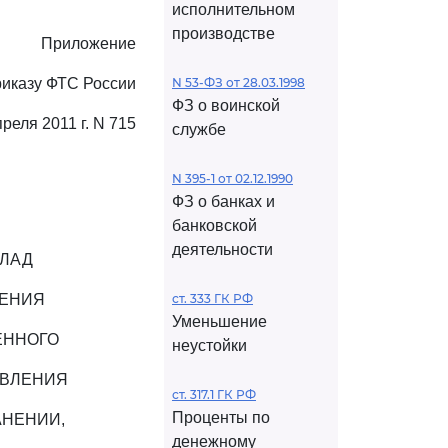
исполнительном
производстве
Приложение
риказу ФТС России
N 53-ФЗ от 28.03.1998
ФЗ о воинской
преля 2011 г. N 715
службе
N 395-1 от 02.12.1990
ФЗ о банках и
банковской
деятельности
КЛАД
НЕНИЯ
ст. 333 ГК РФ
Уменьшение
ЕННОГО
неустойки
АВЛЕНИЯ
ст. 317.1 ГК РФ
Проценты по
АНЕНИИ,
денежному