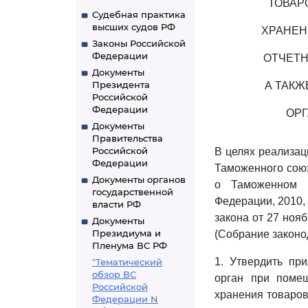
ТОВАР
Судебная практика
высших судов РФ
ХРАНЕН
Законы Российской
Федерации
ОТЧЕТН
Документы
Президента
А ТАКЖ
Российской
Федерации
ОРГ
Документы
Правительства
Российской
В целях реализа
Федерации
Таможенного сою
Документы органов
о Таможенном к
государственной
Федерации, 2010, N
власти РФ
закона от 27 ноя
Документы
Президиума и
(Собрание законод
Пленума ВС РФ
1. Утвердить п
"Тематический
обзор ВС
орган при поме
Российской
хранения товаров
Федерации N