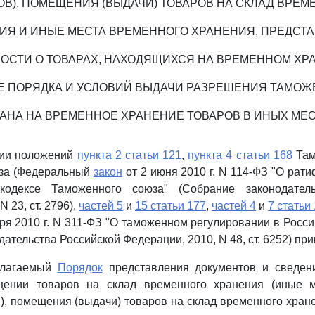
ОВ), ПОМЕЩЕНИЯ (ВЫДАЧИ) ТОВАРОВ НА СКЛАД ВРЕМ
ИЯ И ИНЫЕ МЕСТА ВРЕМЕННОГО ХРАНЕНИЯ, ПРЕДСТ
ОСТИ О ТОВАРАХ, НАХОДЯЩИХСЯ НА ВРЕМЕННОМ ХР
Е ПОРЯДКА И УСЛОВИЙ ВЫДАЧИ РАЗРЕШЕНИЯ ТАМО
АНА НА ВРЕМЕННОЕ ХРАНЕНИЕ ТОВАРОВ В ИНЫХ МЕ
ции положений
пункта 2 статьи 121
,
пункта 4 статьи 168
Там
за (Федеральный
закон
от 2 июня 2010 г. N 114-ФЗ "О рат
одексе Таможенного союза" (Собрание законодатель
 23, ст. 2796),
частей 5
и
15 статьи 177
,
частей 4
и
7 статьи
бря 2010 г. N 311-ФЗ "О таможенном регулировании в Росс
ательства Российской Федерации, 2010, N 48, ст. 6252) пр
рилагаемый
Порядок
представления документов и сведен
щении товаров на склад временного хранения (иные м
), помещения (выдачи) товаров на склад временного хран