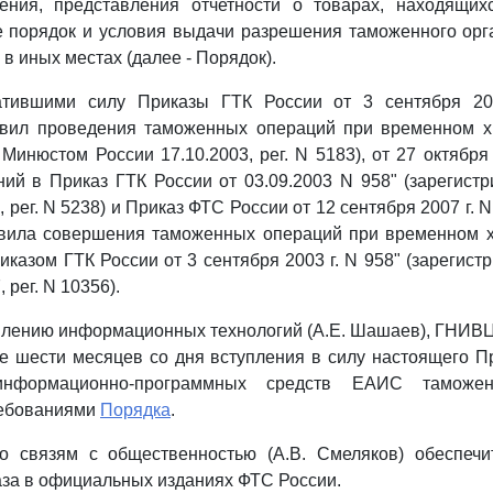
ения, представления отчетности о товарах, находящи
е порядок и условия выдачи разрешения таможенного ор
в иных местах (далее - Порядок).
ратившими силу Приказы ГТК России от 3 сентября 20
вил проведения таможенных операций при временном х
Минюстом России 17.10.2003, рег. N 5183), от 27 октября 
ий в Приказ ГТК России от 03.09.2003 N 958" (зарегис
, рег. N 5238) и Приказ ФТС России от 12 сентября 2007 г. 
вила совершения таможенных операций при временном х
казом ГТК России от 3 сентября 2003 г. N 958" (зарегис
 рег. N 10356).
влению информационных технологий (А.Е. Шашаев), ГНИВЦ
е шести месяцев со дня вступления в силу настоящего П
информационно-программных средств ЕАИС таможе
ребованиями
Порядка
.
о связям с общественностью (А.В. Смеляков) обеспечи
за в официальных изданиях ФТС России.