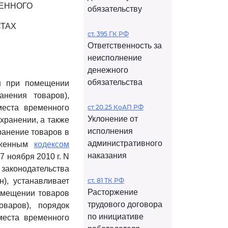
ЖЕННОГО
обязательству
СТАХ
ст. 395 ГК РФ
Ответственность за
неисполнение
денежного
обязательства
н при помещении
нения товаров),
еста временного
ст 20.25 КоАП РФ
Уклонение от
хранении, а также
исполнения
ранение товаров в
административного
моженным
кодексом
наказания
7 ноября 2010 г. N
 законодательства
н), устанавливает
ст. 81 ТК РФ
Расторжение
омещении товаров
трудового договора
варов), порядок
по инициативе
места временного