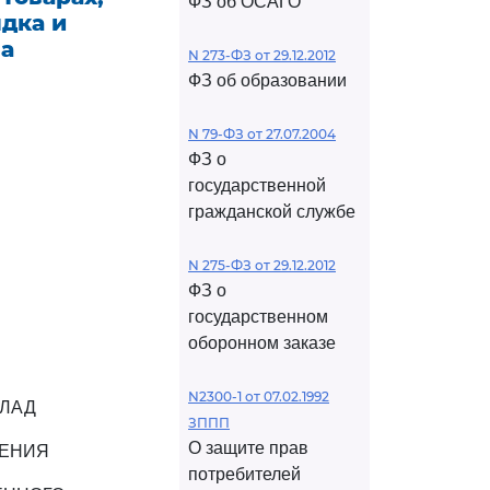
ФЗ об ОСАГО
дка и
на
N 273-ФЗ от 29.12.2012
ФЗ об образовании
N 79-ФЗ от 27.07.2004
ФЗ о
государственной
гражданской службе
N 275-ФЗ от 29.12.2012
ФЗ о
государственном
оборонном заказе
N2300-1 от 07.02.1992
КЛАД
ЗППП
О защите прав
НЕНИЯ
потребителей