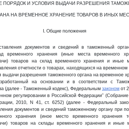
Е ПОРЯДОК И УСЛОВИЯ ВЫДАЧИ РАЗРЕШЕНИЯ ТАМО
АНА НА ВРЕМЕННОЕ ХРАНЕНИЕ ТОВАРОВ В ИНЫХ МЕ
I. Общие положения
дставления документов и сведений в таможенный орга
ад временного хранения (иные места временного хра
ачи) товаров на склад временного хранения и иные м
авления отчетности о товарах, находящихся на временном 
я выдачи разрешения таможенного органа на временное х
азработанный на основании и в соответствии с Та
а (далее - Таможенный кодекс), Федеральным
законом
от 2
нном регулировании в Российской Федерации" (Собрание
ации, 2010, N 41, ст. 6252) (далее - Федеральный зако
вления документов и сведений таможенному органу при п
нного хранения (иное место временного хранения то
чи) товаров на склады временного хранения и иные 