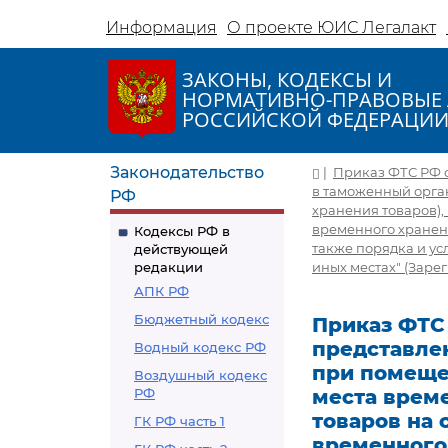
Информация
О проекте ЮИС Легалакт
ЗАКОНЫ, КОДЕКСЫ И
НОРМАТИВНО-ПРАВОВЫЕ 
РОССИЙСКОЙ ФЕДЕРАЦИ
Законодательство
|
Приказ ФТС РФ о
в таможенный орга
РФ
хранения товаров),
временного хранени
Кодексы РФ в
также порядка и у
действующей
редакции
иных местах" (Заре
АПК РФ
Бюджетный кодекс
Приказ ФТС 
представле
Водный кодекс РФ
при помеще
Воздушный кодекс
РФ
места време
товаров на 
ГК РФ часть 1
временного 