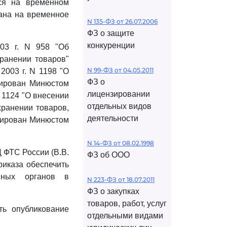
хся на временном
гана на временное
N 135-ФЗ от 26.07.2006
ФЗ о защите
конкуренции
03 г. N 958 "Об
ранении товаров"
N 99-ФЗ от 04.05.2011
2003 г. N 1198 "О
ФЗ о
трирован Минюстом
лицензировании
N 1124 "О внесении
отдельных видов
ранении товаров,
деятельности
трирован Минюстом
N 14-ФЗ от 08.02.1998
 ФТС России (В.В.
ФЗ об ООО
риказа обеспечить
нных органов в
N 223-ФЗ от 18.07.2011
ФЗ о закупках
товаров, работ, услуг
ть опубликование
отдельными видами