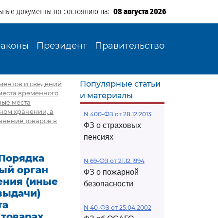
ьные документы по состоянию на:
08 августа 2026
Законы
Президент
Правительство
Популярные статьи
ументов и сведений
места временного
и материалы
ные места
ном хранении, а
N 400-ФЗ от 28.12.2013
анение товаров в
ФЗ о страховых
пенсиях
 Порядка
N 69-ФЗ от 21.12.1994
ый орган
ФЗ о пожарной
ения (иные
безопасности
выдачи)
та
N 40-ФЗ от 25.04.2002
товарах,