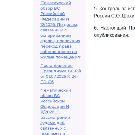
"Тематический
обзор ВС
5. Контроль за и
Российской
России С.О. Шохи
Федерации N
12/2026. По делам,
6. Настоящий Пр
связанным с
опубликования.
оспариванием
сделок, повлекших
переход права
собственности на
жилые помещения"
Постановление
Президиума ВС РФ
от 01.07.2026 N 24-
ПЭК26
"Тематический
обзор ВС
Российской
Федерации N
11/2026. О
рассмотрении
судами дел,
связанных с
правами на