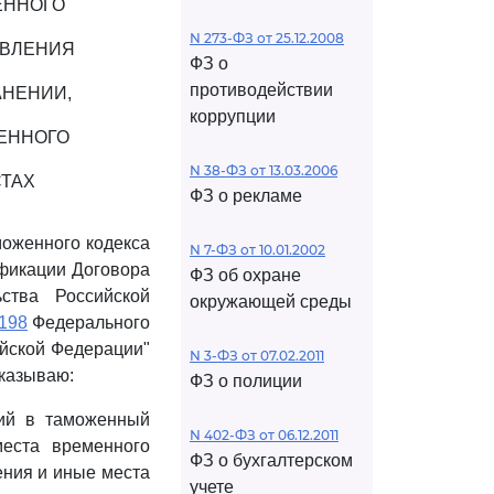
ЕННОГО
N 273-ФЗ от 25.12.2008
АВЛЕНИЯ
ФЗ о
противодействии
АНЕНИИ,
коррупции
ЖЕННОГО
N 38-ФЗ от 13.03.2006
СТАХ
ФЗ о рекламе
оженного кодекса
N 7-ФЗ от 10.01.2002
ификации Договора
ФЗ об охране
ства Российской
окружающей среды
 198
Федерального
ийской Федерации"
N 3-ФЗ от 07.02.2011
иказываю:
ФЗ о полиции
ий в таможенный
N 402-ФЗ от 06.12.2011
еста временного
ФЗ о бухгалтерском
ения и иные места
учете