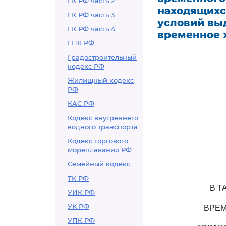
ГК РФ часть 2
находящихс
ГК РФ часть 3
условий вы
ГК РФ часть 4
временное 
ГПК РФ
Градостроительный
кодекс РФ
Жилищный кодекс
РФ
КАС РФ
Кодекс внутреннего
водного транспорта
Кодекс торгового
мореплавания РФ
Семейный кодекс
ТК РФ
В Т
УИК РФ
УК РФ
ВРЕМ
УПК РФ