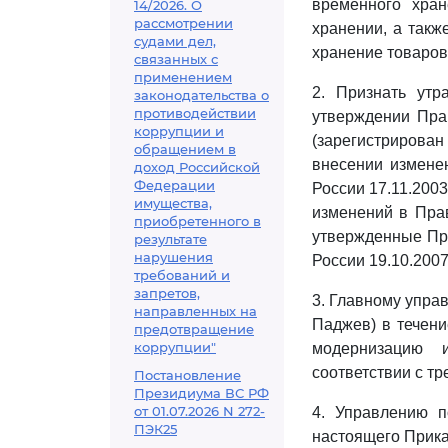
временного хран
14/2026. О
рассмотрении
хранении, а такж
судами дел,
хранение товаров 
связанных с
применением
2. Признать ут
законодательства о
противодействии
утверждении Пра
коррупции и
(зарегистрирован 
обращением в
внесении изменен
доход Российской
Федерации
России 17.11.2003
имущества,
изменений в Пра
приобретенного в
утвержденные При
результате
нарушения
России 19.10.2007,
требований и
запретов,
3. Главному упра
направленных на
Паджев) в течени
предотвращение
коррупции"
модернизацию 
соответствии с т
Постановление
Президиума ВС РФ
от 01.07.2026 N 272-
4. Управлению п
ПЭК25
настоящего Прика