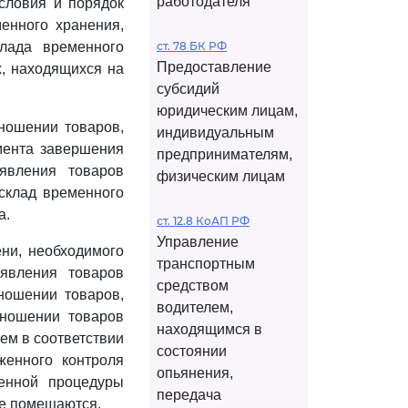
работодателя
словия и порядок
енного хранения,
лада временного
ст. 78 БК РФ
Предоставление
х, находящихся на
субсидий
юридическим лицам,
тношении товаров,
индивидуальным
мента завершения
предпринимателям,
явления товаров
физическим лицам
склад временного
а.
ст. 12.8 КоАП РФ
Управление
ени, необходимого
транспортным
явления товаров
средством
ношении товаров,
водителем,
тношении товаров
находящимся в
м в соответствии
состоянии
женного контроля
опьянения,
енной процедуры
передача
не помещаются.