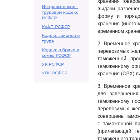
хранения товаро
Исправительно -
выдачи разрешен
трудовой кодекс
форму и порядо
РСФСР
хранения (иного 
КоАП РСФСР
временном хране
Кодекс законов о
труде
2. Временное хра
Кодекс о браке и
перевозимых жел
семье РСФСР
таможенной про
УК РСФСР
таможенному орг
УПК РСФСР
хранения (СВХ) л
3. Временное хра
для завершения
таможенному пос
перевозимых жел
совершены тамож
с таможенной пр
(прилегающей т
таможенного тран