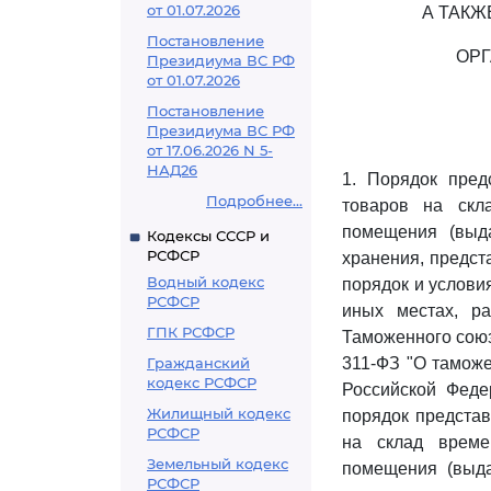
от 01.07.2026
А ТАКЖ
Постановление
ОРГ
Президиума ВС РФ
от 01.07.2026
Постановление
Президиума ВС РФ
от 17.06.2026 N 5-
НАД26
1. Порядок пре
Подробнее...
товаров на скл
помещения (выд
Кодексы СССР и
РСФСР
хранения, предст
Водный кодекс
порядок и услови
РСФСР
иных местах, р
ГПК РСФСР
Таможенного союз
Гражданский
311-ФЗ "О таможе
кодекс РСФСР
Российской Федер
Жилищный кодекс
порядок предста
РСФСР
на склад време
Земельный кодекс
помещения (выда
РСФСР