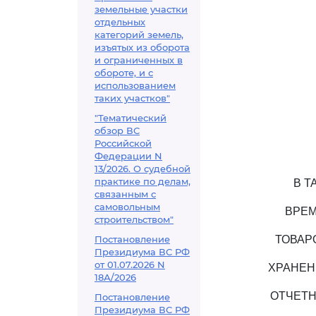
земельные участки
отдельных
категорий земель,
изъятых из оборота
и ограниченных в
обороте, и с
использованием
таких участков"
"Тематический
обзор ВС
Российской
Федерации N
13/2026. О судебной
практике по делам,
В Т
связанным с
самовольным
ВРЕМ
строительством"
Постановление
ТОВАР
Президиума ВС РФ
от 01.07.2026 N
ХРАНЕН
18А/2026
ОТЧЕТН
Постановление
Президиума ВС РФ