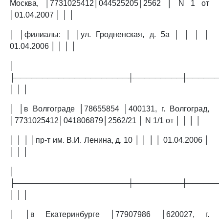
Москва, │7731025412│044525205│2562 │ N 1 от
│01.04.2007 │ │ │
│ │филиалы: │ │ул. Гродненская, д. 5а │ │ │ │
01.04.2006 │ │ │ │
│
├─────────────────────┼─────────┼─────
│ │ │
│ │в Волгограде │78655854 │400131, г. Волгоград,
│7731025412│041806879│2562/21 │ N 1/1 от │ │ │ │
│ │ │ │пр-т им. В.И. Ленина, д. 10 │ │ │ │ 01.04.2006 │
│ │ │
│
├─────────────────────┼─────────┼─────
│ │ │
│ │в Екатеринбурге │77907986 │620027, г.