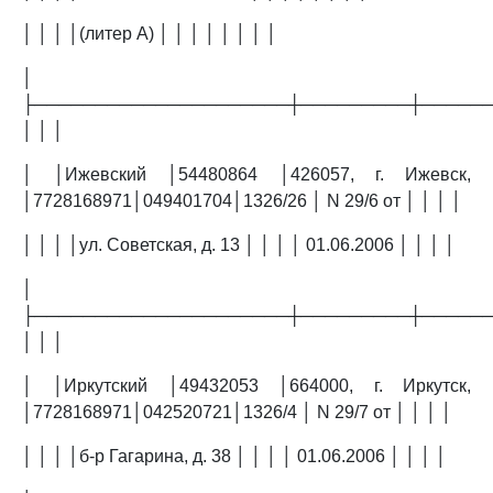
│ │ │ │(литер А) │ │ │ │ │ │ │ │
│
├─────────────────────┼─────────┼─────
│ │ │
│ │Ижевский │54480864 │426057, г. Ижевск,
│7728168971│049401704│1326/26 │ N 29/6 от │ │ │ │
│ │ │ │ул. Советская, д. 13 │ │ │ │ 01.06.2006 │ │ │ │
│
├─────────────────────┼─────────┼─────
│ │ │
│ │Иркутский │49432053 │664000, г. Иркутск,
│7728168971│042520721│1326/4 │ N 29/7 от │ │ │ │
│ │ │ │б-р Гагарина, д. 38 │ │ │ │ 01.06.2006 │ │ │ │