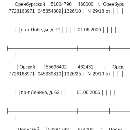
│ │Оренбургский │51004790 │460000, г. Оренбург,
│7728168971│045354809│1326/10 │ N 29/18 от │ │ │
│
│ │ │ │пр-т Победы, д. 11 │ │ │ │ 01.06.2006 │ │ │ │
│
├─────────────────────┼─────────┼─────
│ │ │
│ │Орский │55696402 │462431, г. Орск,
│7728168971│045339810│1326/25 │ N 29/19 от │ │ │
│
│ │ │ │пр-т Ленина, д. 62 │ │ │ │ 01.06.2006 │ │ │ │
│
├─────────────────────┼─────────┼─────
│ │ │
│ │Пермский │50284793 │614000, г. Пермь,