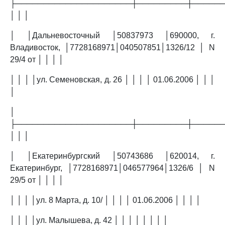
├─────────────────────┼─────────┼─────
│ │ │
│ │Дальневосточный │50837973 │690000, г.
Владивосток, │7728168971│040507851│1326/12 │ N
29/4 от │ │ │ │
│ │ │ │ул. Семеновская, д. 26 │ │ │ │ 01.06.2006 │ │ │
│
│
├─────────────────────┼─────────┼─────
│ │ │
│ │Екатеринбургский │50743686 │620014, г.
Екатеринбург, │7728168971│046577964│1326/6 │ N
29/5 от │ │ │ │
│ │ │ │ул. 8 Марта, д. 10/ │ │ │ │ 01.06.2006 │ │ │ │
│ │ │ │ул. Малышева, д. 42 │ │ │ │ │ │ │ │