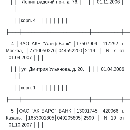
│ │ │ │Ленинградский пр-т, д. 76, │ │ │ │ 01.11.2006 │
│ │ │
│ │ │ │корп. 4 │ │ │ │ │ │ │ │
├───┼─────────────────────┼─────────┼─
│ 4 │ЗАО АКБ "Алеф-Банк" │17507909 │117292, г.
Москва, │7710050376│044552200│2119 │ N 7 от
│01.04.2007 │ │ │
│ │ │ │ул. Дмитрия Ульянова, д. 20,│ │ │ │ 01.04.2006
│ │ │ │
│ │ │ │корп. 1 │ │ │ │ │ │ │ │
├───┼─────────────────────┼─────────┼─
│ 5 │ОАО "АК БАРС" БАНК │13001745 │420066, г.
Казань, │1653001805│049205805│2590 │ N 19 от
│01.10.2007 │ │ │