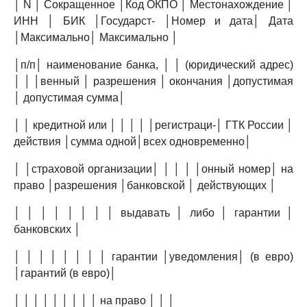
│ N │ Сокращенное │Код ОКПО │ Местонахождение │
ИНН │ БИК │Государст- │Номер и дата│ Дата
│Максимально│ Максимально │
│п/п│ наименование банка, │ │ (юридический адрес)
│ │ │венный │ разрешения │ окончания │допустимая
│ допустимая сумма│
│ │ кредитной или │ │ │ │ │регистраци-│ ГТК России │
действия │сумма одной│всех одновременно│
│ │страховой организации│ │ │ │ │онный номер│ на
право │разрешения │банковской │ действующих │
│ │ │ │ │ │ │ │ выдавать │ либо │ гарантии │
банковских │
│ │ │ │ │ │ │ │ гарантии │уведомления│ (в евро)
│гарантий (в евро)│
│ │ │ │ │ │ │ │ │ на право │ │ │