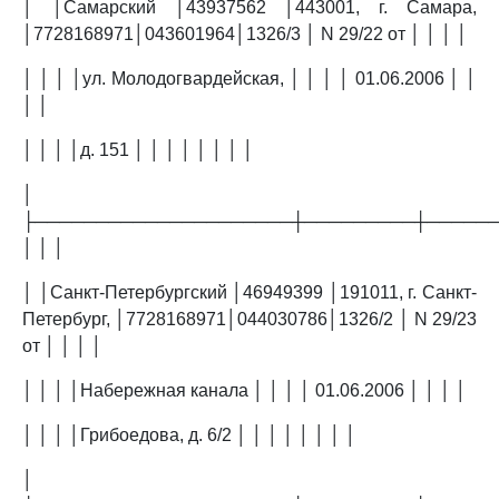
│ │Самарский │43937562 │443001, г. Самара,
│7728168971│043601964│1326/3 │ N 29/22 от │ │ │ │
│ │ │ │ул. Молодогвардейская, │ │ │ │ 01.06.2006 │ │
│ │
│ │ │ │д. 151 │ │ │ │ │ │ │ │
│
├─────────────────────┼─────────┼─────
│ │ │
│ │Санкт-Петербургский │46949399 │191011, г. Санкт-
Петербург, │7728168971│044030786│1326/2 │ N 29/23
от │ │ │ │
│ │ │ │Набережная канала │ │ │ │ 01.06.2006 │ │ │ │
│ │ │ │Грибоедова, д. 6/2 │ │ │ │ │ │ │ │
│