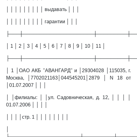
│ │ │ │ │ │ │ │ │ выдавать │ │ │
│ │ │ │ │ │ │ │ │ гарантии │ │ │
├───┼─────────────────────┼─────────┼─
│ 1 │ 2 │ 3 │ 4 │ 5 │ 6 │ 7 │ 8 │ 9 │ 10 │ 11 │
├───┼─────────────────────┼─────────┼─
│ 1 │ОАО АКБ "АВАНГАРД" и │29304028 │115035, г.
Москва, │7702021163│044545201│2879 │ N 18 от
│01.07.2007 │ │ │
│ │филиалы: │ │ул. Садовническая, д. 12, │ │ │ │
01.07.2006 │ │ │ │
│ │ │ │стр. 1 │ │ │ │ │ │ │ │
│
├─────────────────────┼─────────┼─────