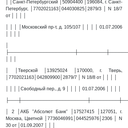
│ │Санкт-Петербургский │50904400 │196084, г. Санкт-
Петербург, │7702021163│044030825│2879/3 │ N 18/7
от │ │ │ │
│ │ │ │Московский пр-т, д. 105/107 │ │ │ │ 01.07.2006
│ │ │ │
│
├─────────────────────┼─────────┼─────
│ │ │
│ │Тверской │13925024 │170000, г. Тверь,
│7702021163│042809900│2879/7 │ N 18/8 от │ │ │ │
│ │ │ │Свободный пер., д. 9 │ │ │ │ 01.07.2006 │ │ │ │
├───┼─────────────────────┼─────────┼─
│ 2 │АКБ "Абсолют Банк" │17527415 │127051, г.
Москва, Цветной │7736046991│044525976│2306 │ N
30 от │01.09.2007 │ │ │