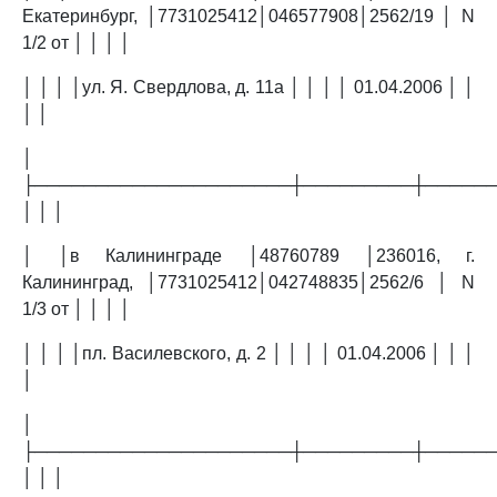
Екатеринбург, │7731025412│046577908│2562/19 │ N
1/2 от │ │ │ │
│ │ │ │ул. Я. Свердлова, д. 11а │ │ │ │ 01.04.2006 │ │
│ │
│
├─────────────────────┼─────────┼─────
│ │ │
│ │в Калининграде │48760789 │236016, г.
Калининград, │7731025412│042748835│2562/6 │ N
1/3 от │ │ │ │
│ │ │ │пл. Василевского, д. 2 │ │ │ │ 01.04.2006 │ │ │
│
│
├─────────────────────┼─────────┼─────
│ │ │