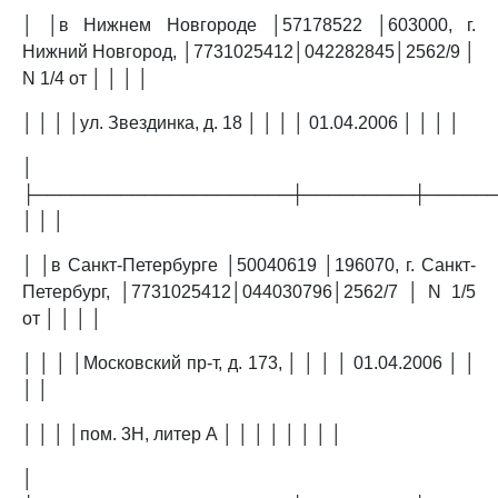
│ │в Нижнем Новгороде │57178522 │603000, г.
Нижний Новгород, │7731025412│042282845│2562/9 │
N 1/4 от │ │ │ │
│ │ │ │ул. Звездинка, д. 18 │ │ │ │ 01.04.2006 │ │ │ │
│
├─────────────────────┼─────────┼─────
│ │ │
│ │в Санкт-Петербурге │50040619 │196070, г. Санкт-
Петербург, │7731025412│044030796│2562/7 │ N 1/5
от │ │ │ │
│ │ │ │Московский пр-т, д. 173, │ │ │ │ 01.04.2006 │ │
│ │
│ │ │ │пом. 3Н, литер А │ │ │ │ │ │ │ │
│