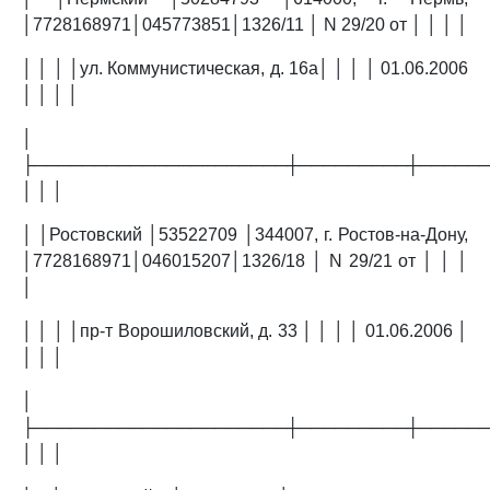
│7728168971│045773851│1326/11 │ N 29/20 от │ │ │ │
│ │ │ │ул. Коммунистическая, д. 16а│ │ │ │ 01.06.2006
│ │ │ │
│
├─────────────────────┼─────────┼─────
│ │ │
│ │Ростовский │53522709 │344007, г. Ростов-на-Дону,
│7728168971│046015207│1326/18 │ N 29/21 от │ │ │
│
│ │ │ │пр-т Ворошиловский, д. 33 │ │ │ │ 01.06.2006 │
│ │ │
│
├─────────────────────┼─────────┼─────
│ │ │