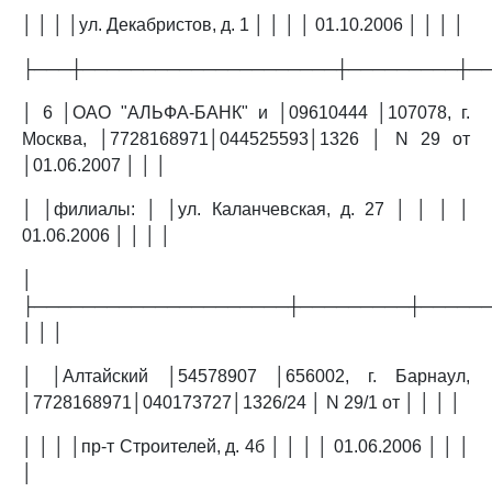
│ │ │ │ул. Декабристов, д. 1 │ │ │ │ 01.10.2006 │ │ │ │
├───┼─────────────────────┼─────────┼─
│ 6 │ОАО "АЛЬФА-БАНК" и │09610444 │107078, г.
Москва, │7728168971│044525593│1326 │ N 29 от
│01.06.2007 │ │ │
│ │филиалы: │ │ул. Каланчевская, д. 27 │ │ │ │
01.06.2006 │ │ │ │
│
├─────────────────────┼─────────┼─────
│ │ │
│ │Алтайский │54578907 │656002, г. Барнаул,
│7728168971│040173727│1326/24 │ N 29/1 от │ │ │ │
│ │ │ │пр-т Строителей, д. 4б │ │ │ │ 01.06.2006 │ │ │
│