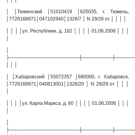
│ │Тюменский │51010419 │625035, г. Тюмень,
│7728168971│047102940│1326/7 │ N 29/28 от │ │ │ │
│ │ │ │ул. Республики, д. 162 │ │ │ │ 01.06.2006 │ │ │
│
│
├─────────────────────┼─────────┼─────
│ │ │
│ │Хабаровский │55072357 │680000, г. Хабаровск,
│7728168971│040813001│1326/20 │ N 29/29 от │ │ │
│
│ │ │ │ул. Карла Маркса, д. 60 │ │ │ │ 01.06.2006 │ │ │
│
│
├─────────────────────┼─────────┼─────