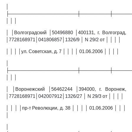
│
├─────────────────────┼─────────┼─────
│ │ │
│ │Волгоградский │50496880 │400131, г. Волгоград,
│7728168971│041806857│1326/9 │ N 29/2 от │ │ │ │
│ │ │ │ул. Советская, д. 7 │ │ │ │ 01.06.2006 │ │ │ │
│
├─────────────────────┼─────────┼─────
│ │ │
│ │Воронежский │56462244 │394000, г. Воронеж,
│7728168971│042007912│1326/27 │ N 29/3 от │ │ │ │
│ │ │ │пр-т Революции, д. 38 │ │ │ │ 01.06.2006 │ │ │
│
│