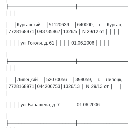
├─────────────────────┼─────────┼─────
│ │ │
│ │Курганский │51120639 │640000, г. Курган,
│7728168971│043735867│1326/5 │ N 29/12 от │ │ │ │
│ │ │ │ул. Гоголя, д. 61 │ │ │ │ 01.06.2006 │ │ │ │
│
├─────────────────────┼─────────┼─────
│ │ │
│ │Липецкий │52070056 │398059, г. Липецк,
│7728168971│044206753│1326/13 │ N 29/13 от │ │ │
│
│ │ │ │ул. Барашева, д. 7 │ │ │ │ 01.06.2006 │ │ │ │
│
├─────────────────────┼─────────┼─────