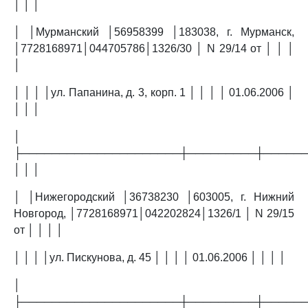
│ │ │
│ │Мурманский │56958399 │183038, г. Мурманск,
│7728168971│044705786│1326/30 │ N 29/14 от │ │ │
│
│ │ │ │ул. Папанина, д. 3, корп. 1 │ │ │ │ 01.06.2006 │
│ │ │
│
├─────────────────────┼─────────┼─────
│ │ │
│ │Нижегородский │36738230 │603005, г. Нижний
Новгород, │7728168971│042202824│1326/1 │ N 29/15
от │ │ │ │
│ │ │ │ул. Пискунова, д. 45 │ │ │ │ 01.06.2006 │ │ │ │
│
├─────────────────────┼─────────┼─────