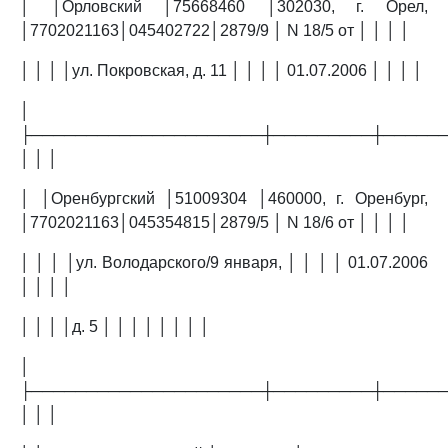
│ │Орловский │75668460 │302030, г. Орел,
│7702021163│045402722│2879/9 │ N 18/5 от │ │ │ │
│ │ │ │ул. Покровская, д. 11 │ │ │ │ 01.07.2006 │ │ │ │
│
├─────────────────────┼─────────┼─────
│ │ │
│ │Оренбургский │51009304 │460000, г. Оренбург,
│7702021163│045354815│2879/5 │ N 18/6 от │ │ │ │
│ │ │ │ул. Володарского/9 января, │ │ │ │ 01.07.2006
│ │ │ │
│ │ │ │д. 5 │ │ │ │ │ │ │ │
│
├─────────────────────┼─────────┼─────
│ │ │