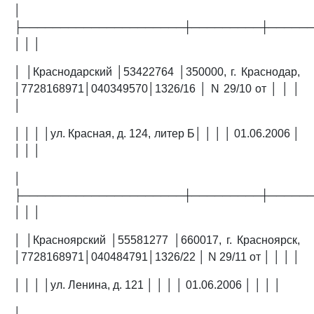
│
├─────────────────────┼─────────┼─────
│ │ │
│ │Краснодарский │53422764 │350000, г. Краснодар,
│7728168971│040349570│1326/16 │ N 29/10 от │ │ │
│
│ │ │ │ул. Красная, д. 124, литер Б│ │ │ │ 01.06.2006 │
│ │ │
│
├─────────────────────┼─────────┼─────
│ │ │
│ │Красноярский │55581277 │660017, г. Красноярск,
│7728168971│040484791│1326/22 │ N 29/11 от │ │ │ │
│ │ │ │ул. Ленина, д. 121 │ │ │ │ 01.06.2006 │ │ │ │
│