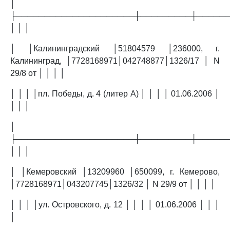
│
├─────────────────────┼─────────┼─────
│ │ │
│ │Калининградский │51804579 │236000, г.
Калининград, │7728168971│042748877│1326/17 │ N
29/8 от │ │ │ │
│ │ │ │пл. Победы, д. 4 (литер А) │ │ │ │ 01.06.2006 │
│ │ │
│
├─────────────────────┼─────────┼─────
│ │ │
│ │Кемеровский │13209960 │650099, г. Кемерово,
│7728168971│043207745│1326/32 │ N 29/9 от │ │ │ │
│ │ │ │ул. Островского, д. 12 │ │ │ │ 01.06.2006 │ │ │
│