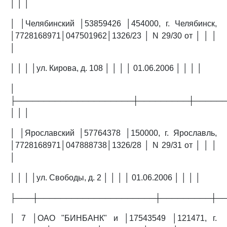
│ │ │
│ │Челябинский │53859426 │454000, г. Челябинск,
│7728168971│047501962│1326/23 │ N 29/30 от │ │ │
│
│ │ │ │ул. Кирова, д. 108 │ │ │ │ 01.06.2006 │ │ │ │
│
├─────────────────────┼─────────┼─────
│ │ │
│ │Ярославский │57764378 │150000, г. Ярославль,
│7728168971│047888738│1326/28 │ N 29/31 от │ │ │
│
│ │ │ │ул. Свободы, д. 2 │ │ │ │ 01.06.2006 │ │ │ │
├───┼─────────────────────┼─────────┼─
│ 7 │ОАО "БИНБАНК" и │17543549 │121471, г.