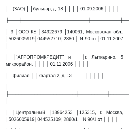
│ │(ЗАО) │ │бульвар, д. 18 │ │ │ │ 01.09.2006 │ │ │ │
├───┼─────────────────────┼─────────┼─
│ 3 │ООО КБ │34922679 │140061, Московская обл.,
│5026005919│044552710│2880 │ N 90 от │01.11.2007
│ │ │
│ │"АГРОПРОМКРЕДИТ" и │ │г. Лыткарино, 5
микрорайон, │ │ │ │ 01.11.2006 │ │ │ │
│ │филиал: │ │квартал 2, д. 13 │ │ │ │ │ │ │ │
│
├─────────────────────┼─────────┼─────
│ │ │
│ │Центральный │18964253 │125315, г. Москва,
│5026005919│044525109│2880/1 │ N 90/1 от │ │ │ │