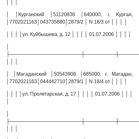
│ │ │
│ │Курганский │51120836 │640000, г. Курган,
│7702021163│043735880│2879/2 │ N 18/3 от │ │ │ │
│ │ │ │ул. Куйбышева, д. 12 │ │ │ │ 01.07.2006 │ │ │ │
│
├─────────────────────┼─────────┼─────
│ │ │
│ │Магаданский │50543906 │685000, г. Магадан,
│7702021163│044442710│2879/1 │ N 18/4 от │ │ │ │
│ │ │ │ул. Пролетарская, д. 17 │ │ │ │ 01.07.2006 │ │ │
│
│
├─────────────────────┼─────────┼─────
│ │ │