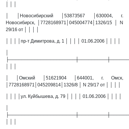
│ │ │
│ │Новосибирский │53873567 │630004, г.
Новосибирск, │7728168971│045004774│1326/15 │ N
29/16 от │ │ │ │
│ │ │ │пр-т Димитрова, д. 1 │ │ │ │ 01.06.2006 │ │ │ │
│
├─────────────────────┼─────────┼─────
│ │ │
│ │Омский │51621904 │644001, г. Омск,
│7728168971│045209814│1326/8 │ N 29/17 от │ │ │ │
│ │ │ │ул. Куйбышева, д. 79 │ │ │ │ 01.06.2006 │ │ │ │
│
├─────────────────────┼─────────┼─────
│ │ │