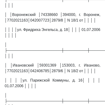
│ │ │
│ │Воронежский │74338660 │394000, г. Воронеж,
│7702021163│042007723│2879/8 │ N 18/1 от │ │ │ │
│ │ │ │ул. Фридриха Энгельса, д. 18│ │ │ │ 01.07.2006
│ │ │ │
│
├─────────────────────┼─────────┼─────
│ │ │
│ │Ивановский │59301369 │153003, г. Иваново,
│7702021163│042406785│2879/6 │ N 18/2 от │ │ │ │
│ │ │ │ул. Парижской Коммуны, д. 16│ │ │ │
01.07.2006 │ │ │ │
│
├─────────────────────┼─────────┼─────