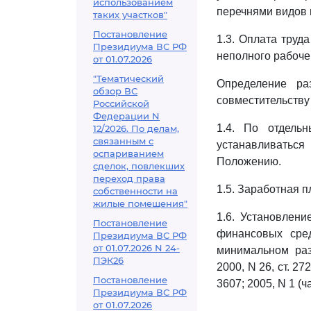
использованием
перечнями видов 
таких участков"
Постановление
1.3. Оплата труд
Президиума ВС РФ
неполного рабоче
от 01.07.2026
"Тематический
Определение ра
обзор ВС
совместительству
Российской
Федерации N
1.4. По отдель
12/2026. По делам,
связанным с
устанавливаться
оспариванием
Положению.
сделок, повлекших
переход права
1.5. Заработная 
собственности на
жилые помещения"
1.6. Установлен
Постановление
финансовых сре
Президиума ВС РФ
от 01.07.2026 N 24-
минимальном раз
ПЭК26
2000, N 26, ст. 272
Постановление
3607; 2005, N 1 (час
Президиума ВС РФ
от 01.07.2026