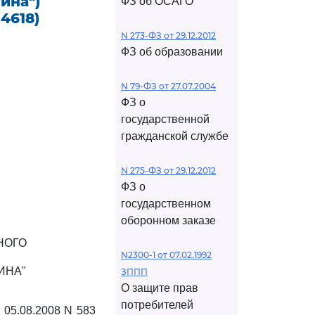
ина")
ФЗ об ОСАГО
4618)
N 273-ФЗ от 29.12.2012
ФЗ об образовании
И
N 79-ФЗ от 27.07.2004
ФЗ о
государственной
гражданской службе
N 275-ФЗ от 29.12.2012
ФЗ о
государственном
оборонном заказе
НОГО
N2300-1 от 07.02.1992
ИНА"
ЗППП
О защите прав
потребителей
 05.08.2008 N 583