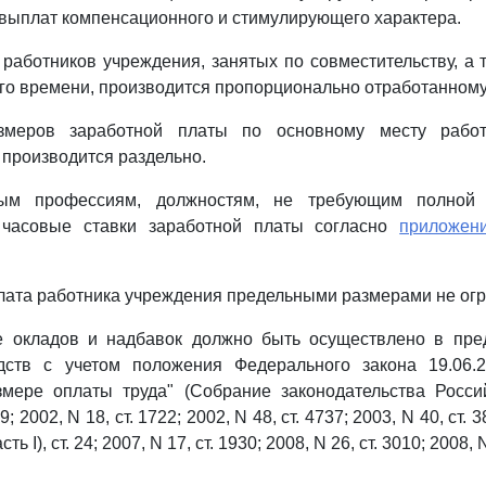
выплат компенсационного и стимулирующего характера.
а работников учреждения, занятых по совместительству, а 
го времени, производится пропорционально отработанному
змеров заработной платы по основному месту раб
 производится раздельно.
ным профессиям, должностям, не требующим полной з
 часовые ставки заработной платы согласно
приложен
плата работника учреждения предельными размерами не огр
ие окладов и надбавок должно быть осуществлено в пр
дств с учетом положения Федерального закона 19.06.
мере оплаты труда" (Собрание законодательства Росси
9; 2002, N 18, ст. 1722; 2002, N 48, ст. 4737; 2003, N 40, ст. 3
ть I), ст. 24; 2007, N 17, ст. 1930; 2008, N 26, ст. 3010; 2008, N