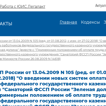
Актуа
Работа с ЮИС Легалакт
Главная
Кодексы
АКТЫ
И
и от 13.04.2009 N 105 (ред. от 01.08.2012, с изм. от 27.02.2018) "О
а работников федерального государственного казенного учрежд
ная долина" (вместе с "Примерным положением об оплате труда
дарственного казенного учреждения "Санаторий ФССП России "Зе
в Минюсте России 26.08.2009 N 14618)
России от 13.04.2009 N 105 (ред. от 01.0
02.2018) "О введении новых систем оплат
 федерального государственного казен
 "Санаторий ФССП России "Зеленая дол
"Примерным положением об оплате труд
 федерального государственного казен