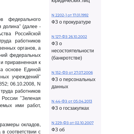
юридических лиц
N 2202-1 от 17.01.1992
в федерального
ФЗ о прокуратуре
 долина" (далее -
ства Российской
N 127-ФЗ 26.10.2002
руда работников
ФЗ о
енных органов, а
несостоятельности
ений федеральных
(банкротстве)
 и приравненная к
на основе Единой
N 152-ФЗ от 27.07.2006
нных учреждений"
ФЗ о персональных
52; 06.10.2008, N
данных
ы труда работников
 России "Зеленая
N 44-ФЗ от 05.04.2013
яемых ими работ,
ФЗ о госзакупках
N 229-ФЗ от 02.10.2007
 размеры окладов,
ФЗ об
 в соответствии с