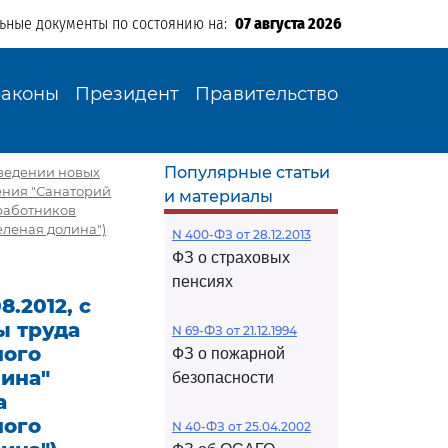
льные документы по состоянию на:
07 августа 2026
Законы
Президент
Правительство
Популярные статьи
 введении новых
ения "Санаторий
и материалы
 работников
леная долина")
N 400-ФЗ от 28.12.2013
ФЗ о страховых
пенсиях
8.2012, с
ы труда
N 69-ФЗ от 21.12.1994
ного
ФЗ о пожарной
ина"
безопасности
а
ного
N 40-ФЗ от 25.04.2002