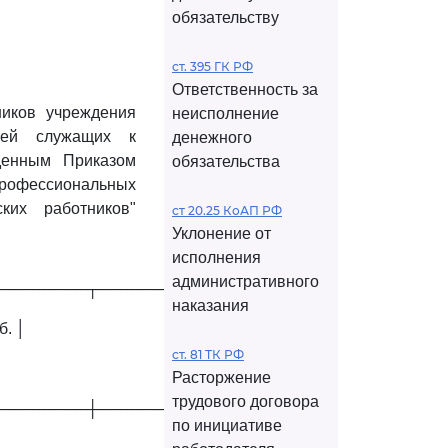
обязательству
ст. 395 ГК РФ
Ответственность за
ников учреждения
неисполнение
тей служащих к
денежного
денным Приказом
обязательства
рофессиональных
ких работников"
ст 20.25 КоАП РФ
Уклонение от
исполнения
административного
────────┬────────────┐
наказания
б. │
ст. 81 ТК РФ
Расторжение
трудового договора
────────┼────────────┤
по инициативе