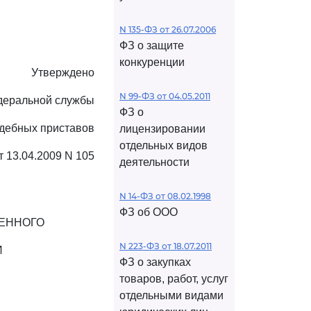
N 135-ФЗ от 26.07.2006
ФЗ о защите
конкуренции
Утверждено
N 99-ФЗ от 04.05.2011
деральной службы
ФЗ о
дебных приставов
лицензировании
отдельных видов
т 13.04.2009 N 105
деятельности
N 14-ФЗ от 08.02.1998
ФЗ об ООО
ВЕННОГО
N 223-ФЗ от 18.07.2011
И
ФЗ о закупках
товаров, работ, услуг
отдельными видами