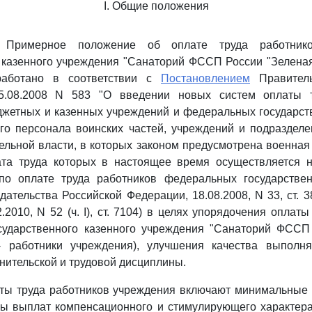
I. Общие положения
е Примерное положение об оплате труда работнико
 казенного учреждения "Санаторий ФССП России "Зеленая
работано в соответствии с
Постановлением
Правитель
5.08.2008 N 583 "О введении новых систем оплаты т
жетных и казенных учреждений и федеральных государств
ого персонала воинских частей, учреждений и подраздел
ельной власти, в которых законом предусмотрена военная
ата труда которых в настоящее время осуществляется 
по оплате труда работников федеральных государстве
ательства Российской Федерации, 18.08.2008, N 33, ст. 38
12.2010, N 52 (ч. I), ст. 7104) в целях упорядочения оплат
сударственного казенного учреждения "Санаторий ФССП
- работники учреждения), улучшения качества выполн
нительской и трудовой дисциплины.
аты труда работников учреждения включают минимальные
ы выплат компенсационного и стимулирующего характера