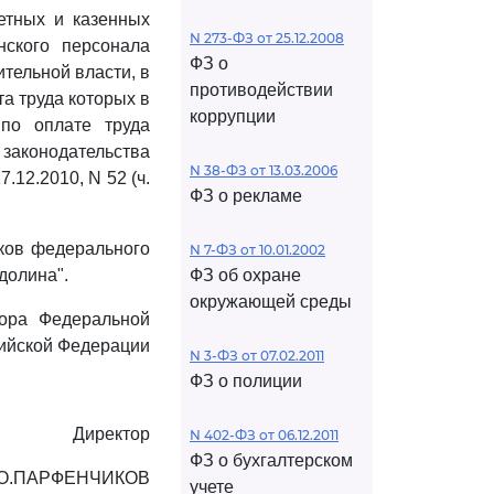
етных и казенных
N 273-ФЗ от 25.12.2008
нского персонала
ФЗ о
тельной власти, в
противодействии
а труда которых в
коррупции
по оплате труда
аконодательства
N 38-ФЗ от 13.03.2006
7.12.2010, N 52 (ч.
ФЗ о рекламе
ков федерального
N 7-ФЗ от 10.01.2002
долина".
ФЗ об охране
окружающей среды
тора Федеральной
сийской Федерации
N 3-ФЗ от 07.02.2011
ФЗ о полиции
Директор
N 402-ФЗ от 06.12.2011
ФЗ о бухгалтерском
.О.ПАРФЕНЧИКОВ
учете