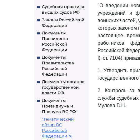
"О введении нов
Судебная практика
высших судов РФ
учреждений и фе
Законы Российской
воинских частей,
Федерации
которых законом 
Документы
настоящее врем
Президента
работников фед
Российской
Федерации
Российской Федерац
Документы
I), ст. 7104) прик
Правительства
Российской
1. Утвердить пр
Федерации
государственного
Документы органов
государственной
2. Контроль за 
власти РФ
службы судебных 
Документы
Мулова В.Н.
Президиума и
Пленума ВС РФ
"Тематический
обзор ВС
Российской
Федерации N