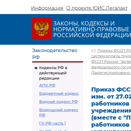
Информация
О проекте ЮИС Легалакт
ЗАКОНЫ, КОДЕКСЫ И
НОРМАТИВНО-ПРАВОВЫЕ 
РОССИЙСКОЙ ФЕДЕРАЦИ
Законодательство
|
Приказ ФССП Росси
систем оплаты труд
РФ
ФССП России "Зеле
федерального госу
Кодексы РФ в
(Зарегистрировано 
действующей
редакции
АПК РФ
Приказ ФССП 
Бюджетный кодекс
изм. от 27.
Водный кодекс РФ
работников
учреждения
Воздушный кодекс
РФ
(вместе с 
ГК РФ часть 1
работников