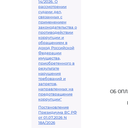
14/2026. О
рассмотрении
судами дел,
связанных с
применением
законодательства о
противодействии
коррупции и
обращением в
доход Российской
Федерации
имущества,
приобретенного в
результате
нарушения
требований и
запретов,
направленных на
ОБ ОПЛ
предотвращение
коррупции"
Постановление
Президиума ВС РФ
от 01.07.2026 N
18А/2026