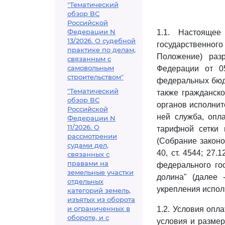
"Тематический
обзор ВС
Российской
Федерации N
1.1. Настояще
13/2026. О судебной
государственного
практике по делам,
Положение) раз
связанным с
самовольным
Федерации от 0
строительством"
федеральных бюд
"Тематический
также гражданск
обзор ВС
органов исполнит
Российской
ней служба, опл
Федерации N
11/2026. О
тарифной сетки 
рассмотрении
(Собрание законод
судами дел,
40, ст. 4544; 27.
связанных с
правами на
федерального го
земельные участки
долина" (далее 
отдельных
укрепления испол
категорий земель,
изъятых из оборота
и ограниченных в
1.2. Условия опл
обороте, и с
условия и размер