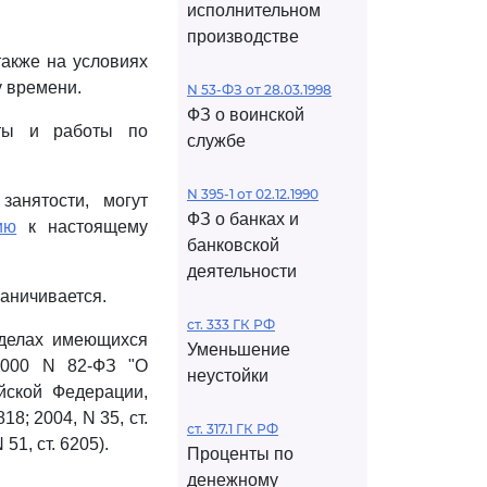
исполнительном
производстве
также на условиях
 времени.
N 53-ФЗ от 28.03.1998
ФЗ о воинской
оты и работы по
службе
N 395-1 от 02.12.1990
анятости, могут
ФЗ о банках и
ию
к настоящему
банковской
деятельности
аничивается.
ст. 333 ГК РФ
еделах имеющихся
Уменьшение
2000 N 82-ФЗ "О
неустойки
йской Федерации,
818; 2004, N 35, ст.
ст. 317.1 ГК РФ
 51, ст. 6205).
Проценты по
денежному