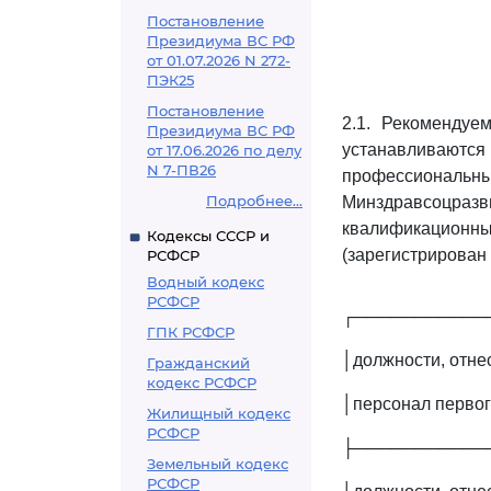
Постановление
Президиума ВС РФ
от 01.07.2026 N 272-
ПЭК25
Постановление
2.1. Рекомендуе
Президиума ВС РФ
устанавливают
от 17.06.2026 по делу
N 7-ПВ26
профессиональ
Подробнее...
Минздравсоцраз
квалификационн
Кодексы СССР и
(зарегистрирован
РСФСР
Водный кодекс
РСФСР
┌───────────
ГПК РСФСР
│должности, отне
Гражданский
кодекс РСФСР
│персонал первог
Жилищный кодекс
РСФСР
├───────────
Земельный кодекс
РСФСР