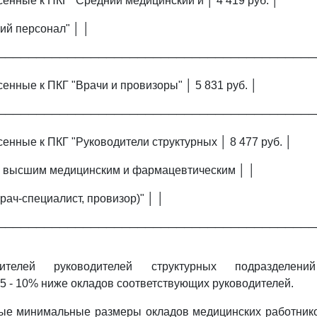
сенные к ПКГ "Средний медицинский и │ 4 419 руб. │
й персонал" │ │
─────────────────────────────────────────
енные к ПКГ "Врачи и провизоры" │ 5 831 руб. │
─────────────────────────────────────────
енные к ПКГ "Руководители структурных │ 8 477 руб. │
с высшим медицинским и фармацевтическим │ │
ач-специалист, провизор)" │ │
─────────────────────────────────────────
ителей руководителей структурных подразделений
 5 - 10% ниже окладов соответствующих руководителей.
мые минимальные размеры окладов медицинских работнико