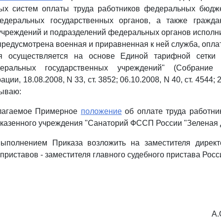
ых систем оплаты труда работников федеральных бюдж
деральных государственных органов, а также гражда
 учреждений и подразделений федеральных органов исполни
предусмотрена военная и приравненная к ней служба, оплат
я осуществляется на основе Единой тарифной сетки 
еральных государственных учреждений" (Собрание з
ии, 18.08.2008, N 33, ст. 3852; 06.10.2008, N 40, ст. 4544; 2
азываю:
илагаемое Примерное
положение
об оплате труда работни
 казенного учреждения "Санаторий ФССП России "Зеленая 
выполнением Приказа возложить на заместителя дирек
приставов - заместителя главного судебного пристава Рос
А