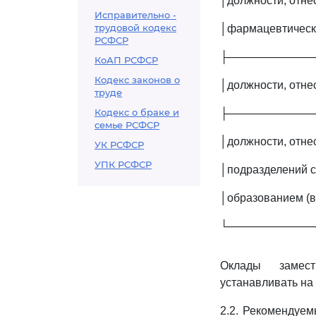
│должности, отне
Исправительно -
трудовой кодекс
│фармацевтически
РСФСР
├───────────
КоАП РСФСР
Кодекс законов о
│должности, отнес
труде
Кодекс о браке и
├───────────
семье РСФСР
│должности, отнес
УК РСФСР
УПК РСФСР
│подразделений 
│образованием (вр
└───────────
Оклады замест
устанавливать на
2.2. Рекомендуе