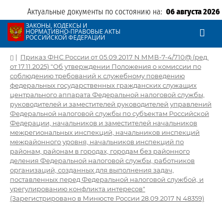
Актуальные документы по состоянию на:
06 августа 2026
ЗАКОНЫ, КОДЕКСЫ И
НОРМАТИВНО-ПРАВОВЫЕ АКТЫ
РОССИЙСКОЙ ФЕДЕРАЦИИ
|
Приказ ФНС России от 05.09.2017 N ММВ-7-4/710@ (ред.
от 17.11.2025) "Об утверждении Положения о комиссии по
соблюдению требований к служебному поведению
федеральных государственных гражданских служащих
центрального аппарата Федеральной налоговой службы,
руководителей и заместителей руководителей управлений
Федеральной налоговой службы по субъектам Российской
Федерации, начальников и заместителей начальников
межрегиональных инспекций, начальников инспекций
межрайонного уровня, начальников инспекций по
районам, районам в городах, городам без районного
деления Федеральной налоговой службы, работников
организаций, созданных для выполнения задач,
поставленных перед Федеральной налоговой службой, и
урегулированию конфликта интересов"
(Зарегистрировано в Минюсте России 28.09.2017 N 48359)