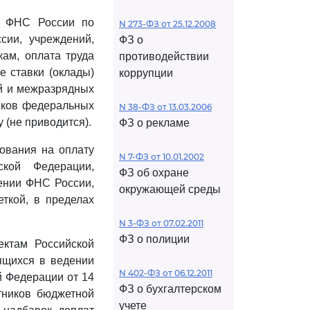
ий ФНС России по
N 273-ФЗ от 25.12.2008
сии, учреждений,
ФЗ о
кам, оплата труда
противодействии
е ставки (оклады)
коррупции
ей и межразрядных
иков федеральных
N 38-ФЗ от 13.03.2006
 (не приводится).
ФЗ о рекламе
нования на оплату
N 7-ФЗ от 10.01.2002
кой Федерации,
ФЗ об охране
ении ФНС России,
окружающей среды
еткой, в пределах
N 3-ФЗ от 07.02.2011
ФЗ о полиции
ектам Российской
ящихся в ведении
N 402-ФЗ от 06.12.2011
 Федерации от 14
ФЗ о бухгалтерском
тников бюджетной
учете