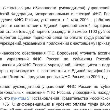
м (исполняющим обязанности руководителя) управлен
йской Федерации, межрегиональных инспекций ФНС Рос
дении ФНС России, установить с 1 мая 2006 г. работни
ится в соответствии с Единой тарифной сеткой, тарифны
ой ставки (оклада) первого разряда в размере 1100 рубл
циентов Единой тарифной сетки по оплате труда работн
учреждений, указанных в приложении к настоящему Приказу
нансового обеспечения (Т.С. Воробьева) уточнить ассиг
ков управлений ФНС России по субъектам Российс
 инспекций ФНС России, учреждений, находящихся в вед
орых производится в соответствии с Единой тарифной с
ного бюджета, предусмотренных ФНС России на 2006 год.
мание руководителей управлений ФНС России по субъ
егиональных инспекций ФНС России, учреждений, наход
о, что
пунктом 5
Постановления Правительства Российской
 N 785 "О дифференциации в уровнях оплаты труда рабо