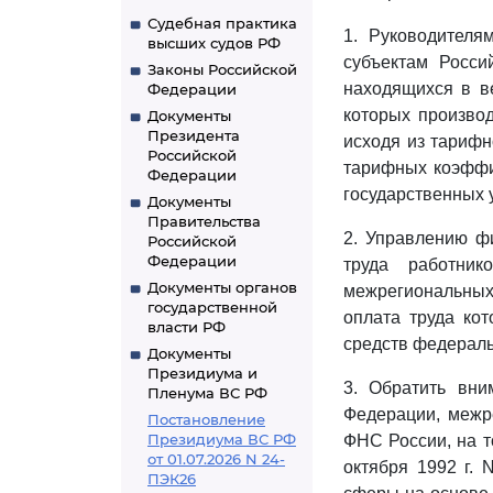
Судебная практика
1. Руководителя
высших судов РФ
субъектам Росси
Законы Российской
находящихся в ве
Федерации
которых производ
Документы
Президента
исходя из тарифн
Российской
тарифных коэффи
Федерации
государственных 
Документы
Правительства
2. Управлению фи
Российской
Федерации
труда работни
Документы органов
межрегиональных
государственной
оплата труда кот
власти РФ
средств федераль
Документы
Президиума и
3. Обратить вни
Пленума ВС РФ
Федерации, межр
Постановление
Президиума ВС РФ
ФНС России, на т
от 01.07.2026 N 24-
октября 1992 г.
ПЭК26