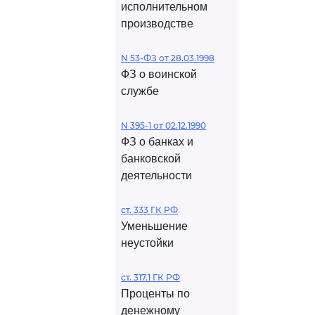
исполнительном
производстве
N 53-ФЗ от 28.03.1998
ФЗ о воинской
службе
N 395-1 от 02.12.1990
ФЗ о банках и
банковской
деятельности
ст. 333 ГК РФ
Уменьшение
неустойки
ст. 317.1 ГК РФ
Проценты по
денежному