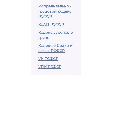
Исправительно -
трудовой кодекс
РСФСР
КоАП РСФСР
Кодекс законов о
труде
Кодекс о браке и
семье РСФСР
УК РСФСР
УПК РСФСР