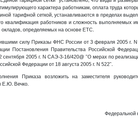
Единой тарифной сетки" установлено, что виды и размеры
стимулирующего характера работникам, оплата труда котор
диной тарифной сеткой, устанавливаются в пределах выд
то квалификация работников и сложность выполняемых и
и окладов, определяемых на основе ЕТС.
тившими силу Приказы ФНС России от 3 февраля 2005 г. 
ации Постановления Правительства Российской Федерац
т 2 сентября 2005 г. N САЭ-3-16/420@ "О мерах по реализа
сийской Федерации от 18 августа 2005 г. N 522".
олнения Приказа возложить на заместителя руководи
 Е.Ю. Вечко.
Федеральной 