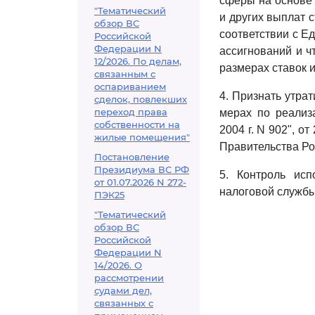
сферы на основе 
"Тематический
и других выплат 
обзор ВС
соответствии с Е
Российской
Федерации N
ассигнований и ч
12/2026. По делам,
размерах ставок 
связанным с
оспариванием
4. Признать утра
сделок, повлекших
переход права
мерах по реализ
собственности на
2004 г. N 902", о
жилые помещения"
Правительства Рос
Постановление
Президиума ВС РФ
5. Контроль исп
от 01.07.2026 N 272-
налоговой службы
ПЭК25
"Тематический
обзор ВС
Российской
Федерации N
14/2026. О
рассмотрении
судами дел,
связанных с