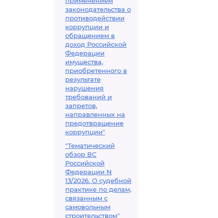
применением
законодательства о
противодействии
коррупции и
обращением в
доход Российской
Федерации
имущества,
приобретенного в
результате
нарушения
требований и
запретов,
направленных на
предотвращение
коррупции"
"Тематический
обзор ВС
Российской
Федерации N
13/2026. О судебной
практике по делам,
связанным с
самовольным
строительством"