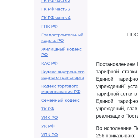
ГК РФ часть 2
ГК РФ часть 3
ГК РФ часть 4
ГПК РФ
ПОС
Градостроительный
кодекс РФ
Жилищный кодекс
РФ
КАС РФ
Постановлением П
тарифной ставки
Кодекс внутреннего
водного транспорта
Единой тарифно
Кодекс торгового
учреждений" уста
мореплавания РФ
тарифной сетки 
Семейный кодекс
Единой тарифно
учреждений, гла
ТК РФ
реализацию Поста
УИК РФ
УК РФ
Во исполнение По
УПК РФ
256 приказываю: