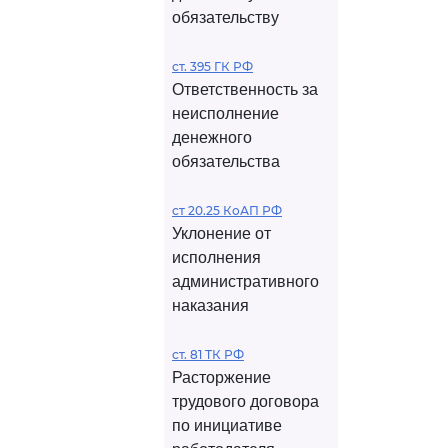
обязательству
ст. 395 ГК РФ
Ответственность за
неисполнение
денежного
обязательства
ст 20.25 КоАП РФ
Уклонение от
исполнения
административного
наказания
ст. 81 ТК РФ
Расторжение
трудового договора
по инициативе