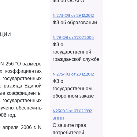
ФЗ об ОСАГО
N 273-ФЗ от 29.12.2012
ФЗ об образовании
АЦИИ
N 79-ФЗ от 27.07.2004
ФЗ о
государственной
гражданской службе
 N 256 "О размере
ых коэффициентах
N 275-ФЗ от 29.12.2012
государственных
ФЗ о
го разряда Единой
государственном
ные коэффициенты
оборонном заказе
государственных
учено обеспечить
N2300-1 от 07.02.1992
06 год.
ЗППП
О защите прав
 апреля 2006 г. N
потребителей