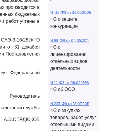
 надбавок, доплат
ых производится в
N 135-ФЗ от 26.07.2006
еленных бюджетных
ФЗ о защите
ми работ учтены в
конкуренции
N САЭ-3-16/28@ "О
N 99-ФЗ от 04.05.2011
ии от 31 декабря
ФЗ о
ции Постановления
лицензировании
отдельных видов
деятельности
теля Федеральной
N 14-ФЗ от 08.02.1998
ФЗ об ООО
Руководитель
N 223-ФЗ от 18.07.2011
налоговой службы
ФЗ о закупках
товаров, работ, услуг
А.Э.СЕРДЮКОВ
отдельными видами