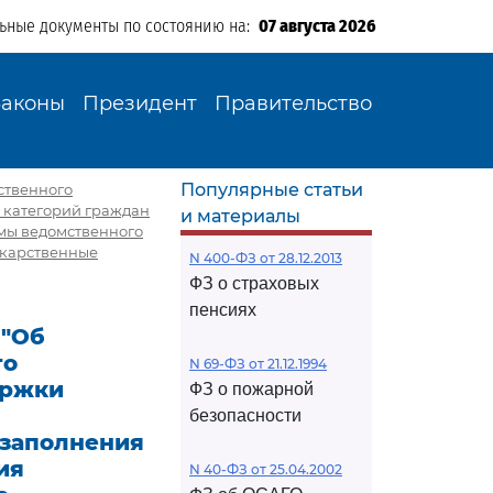
льные документы по состоянию на:
07 августа 2026
Законы
Президент
Правительство
Популярные статьи
мственного
 категорий граждан
и материалы
мы ведомственного
екарственные
N 400-ФЗ от 28.12.2013
ФЗ о страховых
пенсиях
 "Об
го
N 69-ФЗ от 21.12.1994
ержки
ФЗ о пожарной
безопасности
 заполнения
ия
N 40-ФЗ от 25.04.2002