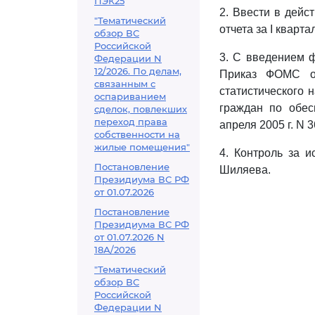
ПЭК25
2. Ввести в дей
"Тематический
отчета за I кварта
обзор ВС
Российской
3. С введением 
Федерации N
12/2026. По делам,
Приказ ФОМС о
связанным с
статистического 
оспариванием
граждан по обес
сделок, повлекших
переход права
апреля 2005 г. N 3
собственности на
жилые помещения"
4. Контроль за и
Постановление
Шиляева.
Президиума ВС РФ
от 01.07.2026
Постановление
Президиума ВС РФ
от 01.07.2026 N
18А/2026
"Тематический
обзор ВС
Российской
Федерации N