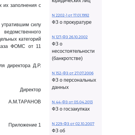
юридических лиц
 их заполнения с
N 2202-1 от 17.01.1992
ФЗ о прокуратуре
 утратившим силу
ведомственного
N 127-ФЗ 26.10.2002
дельных категорий
ФЗ о
иказа ФОМС от 11
несостоятельности
(банкротстве)
ля директора Д.Р.
N 152-ФЗ от 27.07.2006
ФЗ о персональных
данных
Директор
А.М.ТАРАНОВ
N 44-ФЗ от 05.04.2013
ФЗ о госзакупках
N 229-ФЗ от 02.10.2007
Приложение 1
ФЗ об