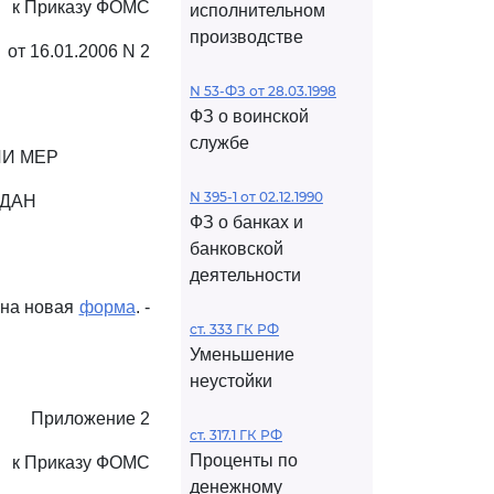
к Приказу ФОМС
исполнительном
производстве
от 16.01.2006 N 2
N 53-ФЗ от 28.03.1998
ФЗ о воинской
службе
ИИ МЕР
N 395-1 от 02.12.1990
ЖДАН
ФЗ о банках и
банковской
деятельности
дена новая
форма
. -
ст. 333 ГК РФ
Уменьшение
неустойки
Приложение 2
ст. 317.1 ГК РФ
Проценты по
к Приказу ФОМС
денежному