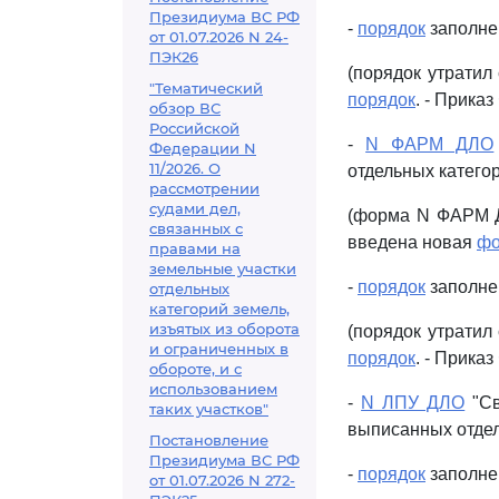
Президиума ВС РФ
-
порядок
заполне
от 01.07.2026 N 24-
ПЭК26
(порядок утратил 
"Тематический
порядок
. - Прика
обзор ВС
Российской
-
N ФАРМ ДЛО
Федерации N
11/2026. О
отдельных катего
рассмотрении
судами дел,
(форма N ФАРМ ДЛ
связанных с
введена новая
ф
правами на
земельные участки
-
порядок
заполне
отдельных
категорий земель,
изъятых из оборота
(порядок утратил 
и ограниченных в
порядок
. - Прика
обороте, и с
использованием
-
N ЛПУ ДЛО
"Св
таких участков"
выписанных отдел
Постановление
Президиума ВС РФ
-
порядок
заполне
от 01.07.2026 N 272-