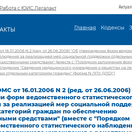
Актуа
Работа с ЮИС Легалакт
Главная
Кодексы
АКТЫ
И
 16.01.2006 N 2 (ред. от 26.06.2006) "Об утверждении форм ведо
аблюдения за реализацией мер социальной поддержки отдельных
карственными средствами" (вместе с "Порядком заполнения фор
аблюдения "Сведения медицинского учреждения о рецептах на л
ых отдельным категориям граждан" (форма N ЛПУ ДЛО)")
С от 16.01.2006 N 2 (ред. от 26.06.2006)
и форм ведомственного статистическо
 за реализацией мер социальной подд
категорий граждан по обеспечению
ными средствами" (вместе с "Порядком
мственного статистического наблюден