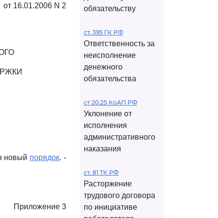
от 16.01.2006 N 2
обязательству
ст. 395 ГК РФ
Ответственность за
ОГО
неисполнение
денежного
ЕРЖКИ
обязательства
ст 20.25 КоАП РФ
Уклонение от
исполнения
административного
наказания
ен новый
порядок
. -
ст. 81 ТК РФ
Расторжение
трудового договора
Приложение 3
по инициативе