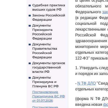
В целях осущест
Судебная практика
обязательного 
высших судов РФ
Федерального
за
Законы Российской
(в редакции Феде
Федерации
социальной под
Документы
лекарственными 
Президента
Российской
Российской Фе
Федерации
здравоохранения 
Документы
мониторинге мер
Правительства
отдельных катего
Российской
Федерации
122-ФЗ" приказыв
Документы органов
государственной
1. Утвердить сле
власти РФ
и порядок их запо
Документы
Президиума и
-
N ТФ ДЛО
"Свед
Пленума ВС РФ
отдельных катего
Постановление
Президиума ВС РФ
(форма N ТФ ДЛО 
от 01.07.2026
введена новая
ф
Постановление