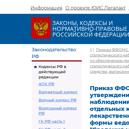
Информация
О проекте ЮИС Легалакт
ЗАКОНЫ, КОДЕКСЫ И
НОРМАТИВНО-ПРАВОВЫЕ 
РОССИЙСКОЙ ФЕДЕРАЦИ
Законодательство
|
Приказ ФФОМС от
статистического н
РФ
по обеспечению ле
статистического н
Кодексы РФ в
средства, выписанн
действующей
редакции
АПК РФ
Приказ ФФОМ
Бюджетный кодекс
утверждени
Водный кодекс РФ
наблюдения
отдельных 
Воздушный кодекс
РФ
лекарствен
ГК РФ часть 1
формы ведо