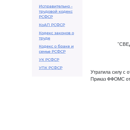
Исправительно -
трудовой кодекс
РСФСР
КоАП РСФСР
Кодекс законов о
труде
"СВЕ
Кодекс о браке и
семье РСФСР
УК РСФСР
УПК РСФСР
Утратила силу с о
Приказ ФФОМС от 