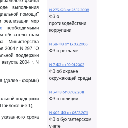
дерального фонда
ходе выполнения
N 273-ФЗ от 25.12.2008
оциальной помощи"
ФЗ о
ти реализации мер
противодействии
ю
необходимыми
коррупции
м обязательствам
а Министерства
N 38-ФЗ от 13.03.2006
 2004 г. N 297 "О
ФЗ о рекламе
альной поддержки
августа 2004 г. N
N 7-ФЗ от 10.01.2002
ФЗ об охране
окружающей среды
я (далее - формы)
N 3-ФЗ от 07.02.2011
альной поддержки
ФЗ о полиции
(Приложение 1),
N 402-ФЗ от 06.12.2011
 указанного срока
ФЗ о бухгалтерском
учете