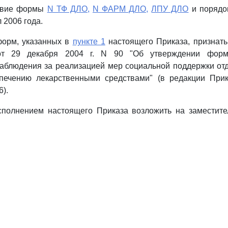
ствие формы
N ТФ ДЛО,
N ФАРМ ДЛО,
ЛПУ ДЛО
и порядок
л 2006 года.
форм, указанных в
пункте 1
настоящего Приказа, признать
т 29 декабря 2004 г. N 90 "Об утверждении форм 
наблюдения за реализацией мер социальной поддержки от
печению лекарственными средствами" (в редакции Пр
6).
сполнением настоящего Приказа возложить на заместите