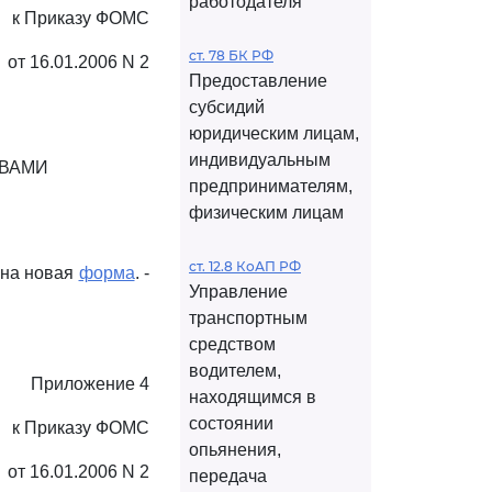
работодателя
к Приказу ФОМС
ст. 78 БК РФ
от 16.01.2006 N 2
Предоставление
субсидий
юридическим лицам,
индивидуальным
ТВАМИ
предпринимателям,
физическим лицам
ст. 12.8 КоАП РФ
дена новая
форма
. -
Управление
транспортным
средством
водителем,
Приложение 4
находящимся в
состоянии
к Приказу ФОМС
опьянения,
от 16.01.2006 N 2
передача