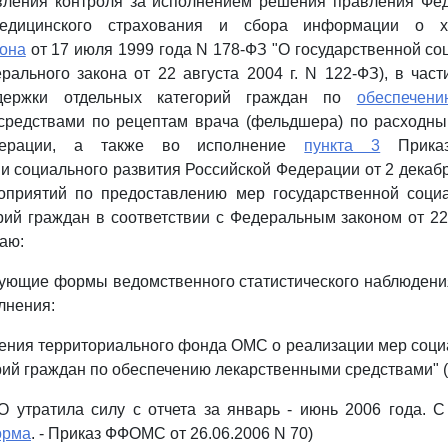
вления контроля за исполнением решения правления Фе
медицинского страхования и сбора информации о 
кона
от 17 июля 1999 года N 178-ФЗ "О государственной с
рального закона от 22 августа 2004 г. N 122-ФЗ), в час
держки отдельных категорий граждан по
обеспечени
средствами по рецептам врача (фельдшера) по расходны
дерации, а также во исполнение
пункта 3
Приказ
и социального развития Российской Федерации от 2 декабря
оприятий по предоставлению мер государственной соци
рий граждан в соответствии с Федеральным законом от 22 
аю:
дующие формы ведомственного статистического наблюдени
лнения:
ения территориального фонда ОМС о реализации мер соци
рий граждан по обеспечению лекарственными средствами" 
утратила силу с отчета за январь - июнь 2006 года. С
орма
. - Приказ ФФОМС от 26.06.2006 N 70)