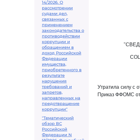
14/2026. О
рассмотрении
судами дел,
связанных с
применением
законодательства о
противодействии
коррупции и
"СВЕД
обращением в
доход Российской
СОЦ
Федерации
имущества,
приобретенного в
результате
нарушения
требований и
Утратила силу с о
запретов,
Приказ ФФОМС от 
направленных на
предотвращение
коррупции"
"Тематический
обзор ВС
Российской
Федерации N