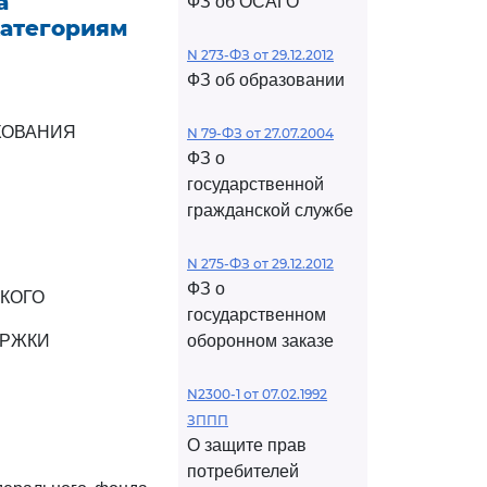
а
ФЗ об ОСАГО
категориям
N 273-ФЗ от 29.12.2012
ФЗ об образовании
ХОВАНИЯ
N 79-ФЗ от 27.07.2004
ФЗ о
государственной
гражданской службе
N 275-ФЗ от 29.12.2012
ФЗ о
КОГО
государственном
ЕРЖКИ
оборонном заказе
N2300-1 от 07.02.1992
ЗППП
О защите прав
потребителей