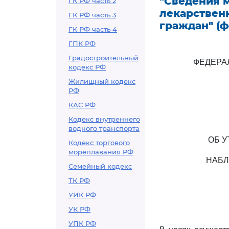
"Сведения 
ГК РФ часть 2
лекарствен
ГК РФ часть 3
граждан" (ф
ГК РФ часть 4
ГПК РФ
Градостроительный
ФЕДЕРА
кодекс РФ
Жилищный кодекс
РФ
КАС РФ
Кодекс внутреннего
водного транспорта
ОБ 
Кодекс торгового
мореплавания РФ
НАБЛ
Семейный кодекс
ТК РФ
УИК РФ
УК РФ
УПК РФ