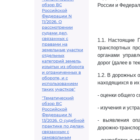
обзор ВС
России и Федерал
Российской
Федерации N
11/2026. О
рассмотрении
судами дел,
связанных с
1.1. Настоящие 
правами на
транспортных пр
земельные участки
органами управл
отдельных
категорий земель,
дорог (далее в те
изъятых из оборота
и ограниченных в
1.2. В дорожных 
обороте, и с
находящихся в их 
использованием
таких участков"
- оценки общего 
"Тематический
обзор ВС
- изучения и уст
Российской
Федерации N
- выявления оп
13/2026. О судебной
практике по делам,
дорожно-транспор
связанным с
самовольным