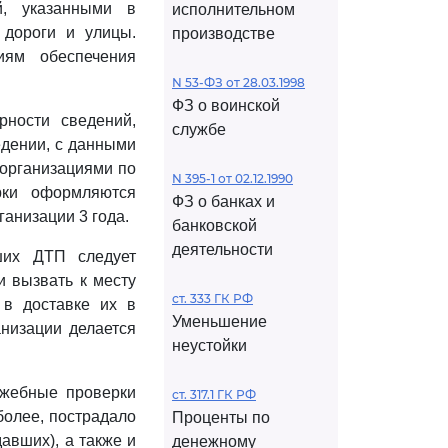
й, указанными в
исполнительном
дороги и улицы.
производстве
иям обеспечения
N 53-ФЗ от 28.03.1998
ФЗ о воинской
рности сведений,
службе
едении, с данными
организациями по
N 395-1 от 02.12.1990
рки оформляются
ФЗ о банках и
ганизации 3 года.
банковской
деятельности
ших ДТП следует
и вызвать к месту
ст. 333 ГК РФ
в доставке их в
Уменьшение
низации делается
неустойки
ужебные проверки
ст. 317.1 ГК РФ
более, пострадало
Проценты по
авших), а также и
денежному