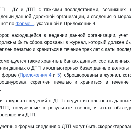
ТП - ДУ и ДТП с тяжкими последствиями, возникших на
дении данной дорожной организации, и сведения о мера
анят по
форме 1
, указанной в Приложении 4.
рог, находящейся в ведении данной организации, учет 
должны быть сброшюрованы в журнал, который должен бы
плен печатью и храниться в течение трех лет с даты после
омендуется также хранить в банках данных, составленных
нии данных о ДТП в компьютерных базах данные должны 
 форме (
Приложения 4
и
5
), сброшюрованы в журнал, ко
рошнурован, скреплен печатью и храниться в течение
.
ии в журнал сведений о ДТП следует использовать данны
 ДТП, полученные в результате сверок, и актах обсле
совершения ДТП.
 учетные формы сведения о ДТП могут быть скорректирова