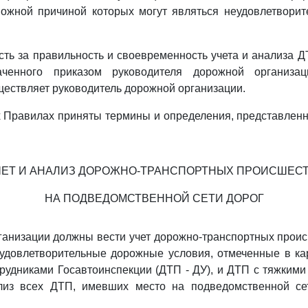
можной причиной которых могут являться неудовлетвори
ость за правильность и своевременность учета и анализа Д
наченного приказом руководителя дорожной организац
ествляет руководитель дорожной организации.
х Правилах приняты термины и определения, представлен
УЧЕТ И АНАЛИЗ ДОРОЖНО-ТРАНСПОРТНЫХ ПРОИСШЕС
НА ПОДВЕДОМСТВЕННОЙ СЕТИ ДОРОГ
ганизации должны вести учет дорожно-транспортных прои
удовлетворительные дорожные условия, отмеченные в ка
рудниками Госавтоинспекции (ДТП - ДУ), и ДТП с тяжкими
лиз всех ДТП, имевших место на подведомственной сет