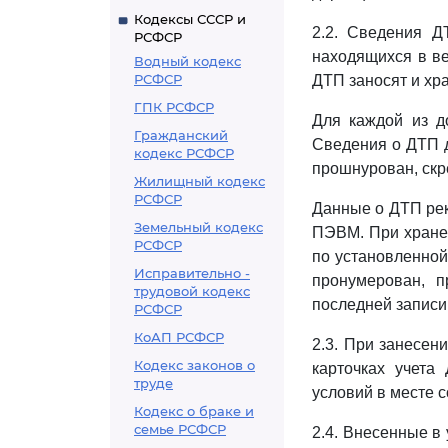
Кодексы СССР и
2.2. Сведения Д
РСФСР
находящихся в ве
Водный кодекс
РСФСР
ДТП заносят и хр
ГПК РСФСР
Для каждой из до
Гражданский
Сведения о ДТП 
кодекс РСФСР
прошнурован, скре
Жилищный кодекс
РСФСР
Данные о ДТП рек
Земельный кодекс
ПЭВМ. При хране
РСФСР
по установленной
Исправительно -
пронумерован, п
трудовой кодекс
последней записи
РСФСР
КоАП РСФСР
2.3. При занесен
Кодекс законов о
карточках учета
труде
условий в месте 
Кодекс о браке и
семье РСФСР
2.4. Внесенные в