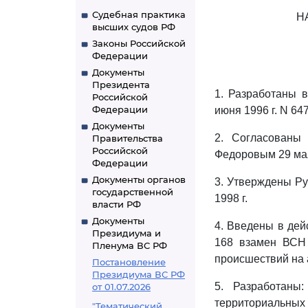
Судебная практика
Н
высших судов РФ
Законы Российской
Федерации
Документы
Президента
1. Разработаны 
Российской
Федерации
июня 1996 г. N 6
Документы
2. Согласованы
Правительства
Российской
Федоровым 29 мая
Федерации
Документы органов
3. Утверждены Р
государственной
1998 г.
власти РФ
Документы
4. Введены в дей
Президиума и
168 взамен ВСН 
Пленума ВС РФ
происшествий на 
Постановление
Президиума ВС РФ
5. Разработаны
от 01.07.2026
территориальны
"Тематический