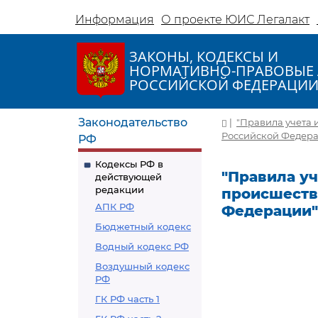
Информация
О проекте ЮИС Легалакт
ЗАКОНЫ, КОДЕКСЫ И
НОРМАТИВНО-ПРАВОВЫЕ 
РОССИЙСКОЙ ФЕДЕРАЦИ
Законодательство
|
"Правила учета 
Российской Федерац
РФ
Кодексы РФ в
"Правила у
действующей
редакции
происшеств
АПК РФ
Федерации" 
Бюджетный кодекс
Водный кодекс РФ
Воздушный кодекс
РФ
ГК РФ часть 1