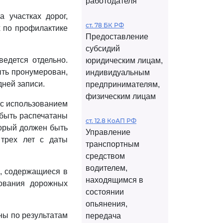
работодателя
 участках дорог,
ст. 78 БК РФ
х по профилактике
Предоставление
субсидий
ведется отдельно.
юридическим лицам,
ть пронумерован,
индивидуальным
дней записи.
предпринимателям,
физическим лицам
 с использованием
быть распечатаны
ст. 12.8 КоАП РФ
торый должен быть
Управление
 трех лет с даты
транспортным
средством
водителем,
е, содержащиеся в
находящимся в
дования дорожных
состоянии
опьянения,
ны по результатам
передача