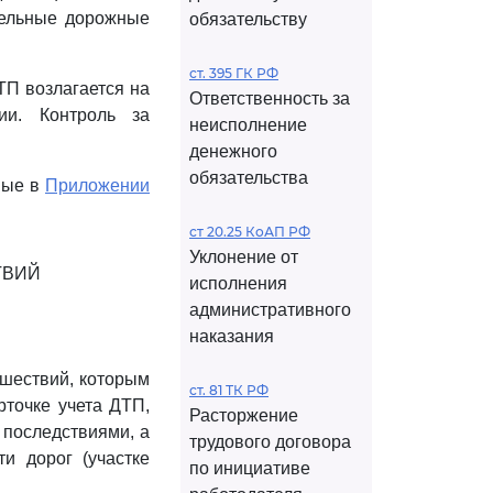
тельные дорожные
обязательству
ст. 395 ГК РФ
ТП возлагается на
Ответственность за
ии. Контроль за
неисполнение
денежного
обязательства
ные в
Приложении
ст 20.25 КоАП РФ
Уклонение от
ТВИЙ
исполнения
административного
наказания
сшествий, которым
ст. 81 ТК РФ
рточке учета ДТП,
Расторжение
 последствиями, а
трудового договора
и дорог (участке
по инициативе