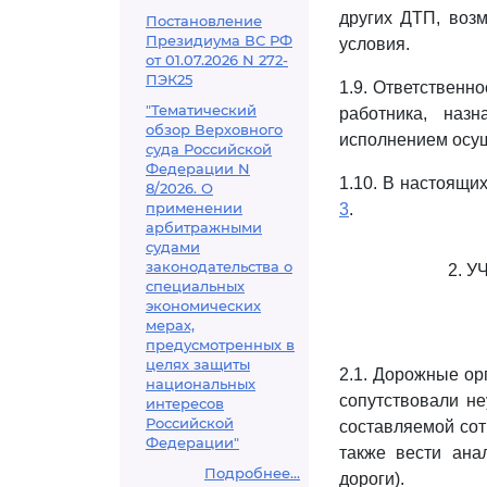
других ДТП, воз
Постановление
Президиума ВС РФ
условия.
от 01.07.2026 N 272-
ПЭК25
1.9. Ответственн
"Тематический
работника, наз
обзор Верховного
исполнением осущ
суда Российской
Федерации N
1.10. В настоящи
8/2026. О
применении
3
.
арбитражными
судами
законодательства о
2. 
специальных
экономических
мерах,
предусмотренных в
целях защиты
2.1. Дорожные ор
национальных
сопутствовали не
интересов
Российской
составляемой сот
Федерации"
также вести ана
Подробнее...
дороги).