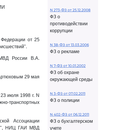
ИИ
N 273-ФЗ от 25.12.2008
ФЗ о
противодействии
коррупции
 Федерации от 25
N 38-ФЗ от 13.03.2006
оисшествий".
ФЗ о рекламе
МВД России В.А.
N 7-ФЗ от 10.01.2002
ФЗ об охране
Артюховым 29 мая
окружающей среды
N 3-ФЗ от 07.02.2011
23 июля 1998 г. N
ФЗ о полиции
жно-транспортных
N 402-ФЗ от 06.12.2011
ской Ассоциации
ФЗ о бухгалтерском
Р", НИЦ ГАИ МВД
учете