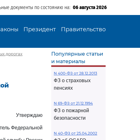
ьные документы по состоянию на:
06 августа 2026
Законы
Президент
Правительство
Популярные статьи
ых дорогах
и материалы
N 400-ФЗ от 28.12.2013
ФЗ о страховых
кой
пенсиях
N 69-ФЗ от 21.12.1994
ФЗ о пожарной
Утверждаю
безопасности
тель Федеральной
N 40-ФЗ от 25.04.2002