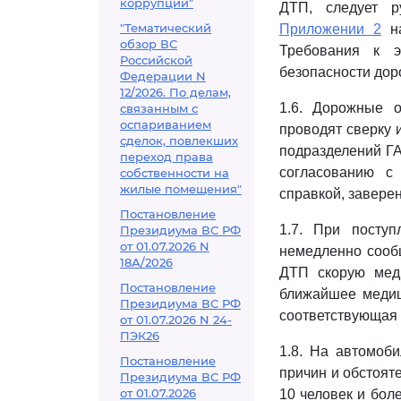
коррупции"
ДТП, следует р
"Тематический
Приложении 2
на
обзор ВС
Требования к э
Российской
безопасности дор
Федерации N
12/2026. По делам,
1.6. Дорожные о
связанным с
оспариванием
проводят сверку 
сделок, повлекших
подразделений Г
переход права
согласованию с
собственности на
жилые помещения"
справкой, завере
Постановление
1.7. При посту
Президиума ВС РФ
от 01.07.2026 N
немедленно сообщ
18А/2026
ДТП скорую мед
Постановление
ближайшее медиц
Президиума ВС РФ
соответствующая 
от 01.07.2026 N 24-
ПЭК26
1.8. На автомоб
Постановление
причин и обстоят
Президиума ВС РФ
от 01.07.2026
10 человек и бол