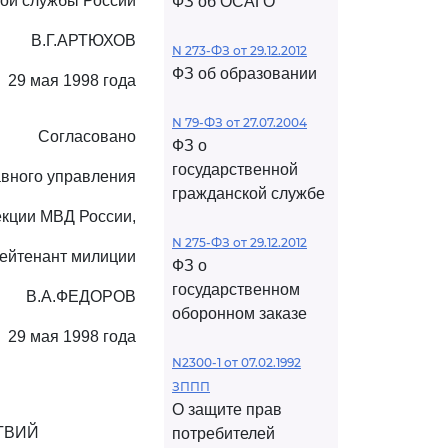
ой службы России
ФЗ об ОСАГО
В.Г.АРТЮХОВ
N 273-ФЗ от 29.12.2012
ФЗ об образовании
29 мая 1998 года
N 79-ФЗ от 27.07.2004
Согласовано
ФЗ о
государственной
авного управления
гражданской службе
екции МВД России,
N 275-ФЗ от 29.12.2012
лейтенант милиции
ФЗ о
государственном
В.А.ФЕДОРОВ
оборонном заказе
29 мая 1998 года
N2300-1 от 07.02.1992
ЗППП
О защите прав
ТВИЙ
потребителей