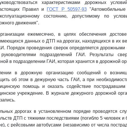
уководствоваться характеристиками дорожных услови
стоящих Правил и
ГОСТ Р 50597-93
"Автомобильные 
ксплуатационному состоянию, допустимому по услов
ожного движения".
рганизации ежемесячно, в целях обеспечения достове
имеющихся данных о ДТП на дорогах, находящихся в их в
АИ. Порядок проведения сверок определяется дорожными 
 руководителями подразделений ГАИ. Результаты све
нной в подразделении ГАИ, которая хранится в дорожной ор
плении в дорожную организацию сообщений о возник
ить об этом в дежурную часть ГАИ, а при необходимост
ицинскую помощь и оказать содействие пострадавшим 
инское учреждение. В журнале дежурного дорожной орга
запись.
ильных дорогах в установленном порядке проводятся сл
ельств ДТП с тяжкими последствиями (погибло 5 человек и 
ее), с рейсовыми автобусами (независимо от числа пострад