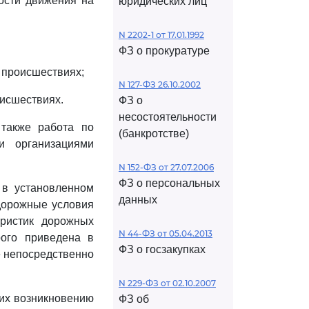
ости движения на
юридических лиц
N 2202-1 от 17.01.1992
ФЗ о прокуратуре
 происшествиях;
N 127-ФЗ 26.10.2002
оисшествиях.
ФЗ о
несостоятельности
 также работа по
(банкротстве)
и организациями
N 152-ФЗ от 27.07.2006
ФЗ о персональных
 в установленном
данных
 дорожные условия
еристик дорожных
N 44-ФЗ от 05.04.2013
ого приведена в
ФЗ о госзакупках
е непосредственно
N 229-ФЗ от 02.10.2007
щих возникновению
ФЗ об