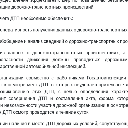
осуществления эффективных мер по повышению безопасн
рации дорожно-транспортных происшествий.
чета ДТП необходимо обеспечить:
и оперативность получения данных о дорожно-транспортных
обобщение и анализ сведений о дорожно-транспортных пр
лиз данных о дорожно-транспортных происшествиях, а
зопасности движения должны проводиться дорожным
дарственной автомобильной инспекцией.
рганизации совместно с работниками Госавтоинспекции
т в осмотре мест ДТП, в которых неудовлетворительные
озникновению этих ДТП, с целью определения характ
ент совершения ДТП и составления акта, форма котор
ри невозможности участия дорожной организации в осмотр
 ДТП осмотр проводится в течение суток.
ении наличия в месте ДТП дорожных условий, сопутствую