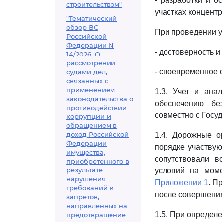
- разработки и 
строительством"
участках концент
"Тематический
обзор ВС
При проведении у
Российской
Федерации N
- достоверность 
14/2026. О
рассмотрении
- своевременное 
судами дел,
связанных с
применением
1.3. Учет и ана
законодательства о
обеспечению бе
противодействии
совместно с Госу
коррупции и
обращением в
доход Российской
1.4. Дорожные о
Федерации
порядке участвую
имущества,
сопутствовали в
приобретенного в
результате
условий на мом
нарушения
Приложении 1
. П
требований и
после совершения
запретов,
направленных на
1.5. При определ
предотвращение