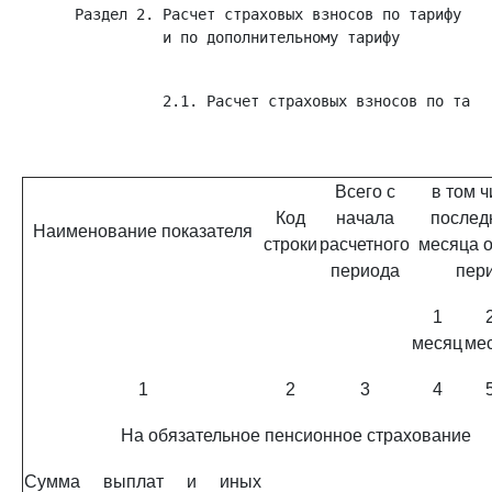
      Раздел 2. Расчет страховых взносов по тарифу 
<*
                и по дополнительному тарифу           
                2.1. Расчет страховых взносов по тари
                                                     
Всего с
в том ч
Код
начала
послед
Наименование показателя
строки
расчетного
месяца о
периода
пер
1
месяц
ме
1
2
3
4
На обязательное пенсионное страхование
Сумма выплат и иных