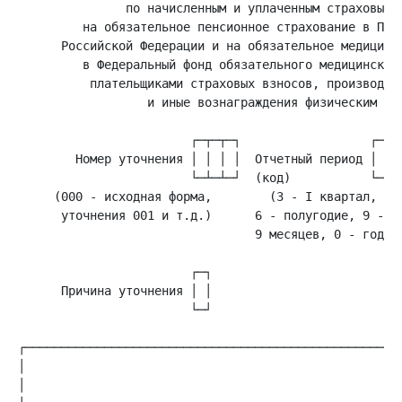
               по начисленным и уплаченным страховым в
         на обязательное пенсионное страхование в Пенс
      Российской Федерации и на обязательное медицинск
         в Федеральный фонд обязательного медицинского
          плательщиками страховых взносов, производящи
                  и иные вознаграждения физическим лиц
        Номер уточнения │ │ │ │  Отчетный период │ │  
     (000 - исходная форма,        (3 - I квартал,

      уточнения 001 и т.д.)      6 - полугодие, 9 -

                                 9 месяцев, 0 - год)

      Причина уточнения │ │                           
                        └─┘                           
│                                                     
│                                                     