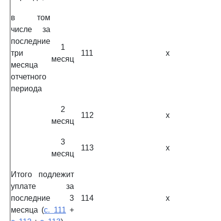
в том
числе за
последние
1
три
111
x
месяц
месяца
отчетного
периода
2
112
x
месяц
3
113
x
месяц
Итого подлежит
уплате за
последние 3
114
x
месяца (
с. 111
+