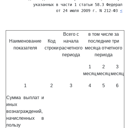
            указанных в части 1 статьи 58.3 Федерально
                      от 24 июля 2009 г. N 212-ФЗ 
<*>
                                                     
Всего с
в том числе за
Наименование
Код
начала
последние три
показателя
строки
расчетного
месяца отчетного
периода
периода
1
2
3
месяц
месяц
месяц
1
2
3
4
5
6
Сумма выплат и
иных
вознаграждений,
начисленных в
пользу