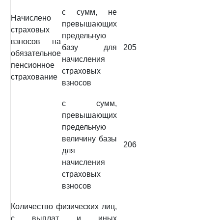
с сумм, не
Начислено
превышающих
страховых
предельную
взносов на
базу для
205
обязательное
начисления
пенсионное
страховых
страхование
взносов
с сумм,
превышающих
предельную
величину базы
206
для
начисления
страховых
взносов
Количество физических лиц,
с выплат и иных