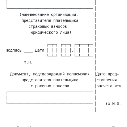
│                                     ││

      (наименование организации,       │

       представителя плательщика       │

          страховых взносов -          │

           юридического лица)          │

                                       │

Подпись ____ Дата │ │ │.│ │ │.│ │ │ │ ││

        М.П.                           │

       представителя плательщика       │ставления     
           страховых взносов           │расчета <*>   
│                                     ││______________
└─────────────────────────────────────┘│    (Ф.И.О.)  
                                       │
