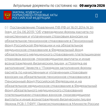
Актуальные документы по состоянию на:
09 августа 2026
ЗАКОНЫ, КОДЕКСЫ И
НОРМАТИВНО-ПРАВОВЫЕ АКТЫ
РОССИЙСКОЙ ФЕДЕРАЦИИ
|
Постановление Правления ПФ РФ от 16.01.2014 N 2п
(ред. от 04.06.2015) "Об утверждении формы расчета по
начисленным и уплаченным страховым взносам на
обязательное пенсионное страхование в Пенсионный
фонд Российской Федерации и на обязательное
медицинское страхование в Федеральный фонд
обязательного медицинского страхования плательщиками
страховых взносов, производящими выплаты и иные
вознаграждения физическим лицам, и Порядка ее
заполнения" (вместе с "Порядком заполнения формы
расчета по начисленным и уплаченным страховым
взносам на обязательное пенсионное страхование в
Пенсионный фонд Российской Федерации и на
обязательное медицинское страхование в Федеральный
фонд обязательного медицинского страхования
плательщиками страховых взносов, производящими
выплаты и иные вознаграждения физическим лицам
(форма РСВ-1 ПФР)" (Зарегистрировано в Минюсте России