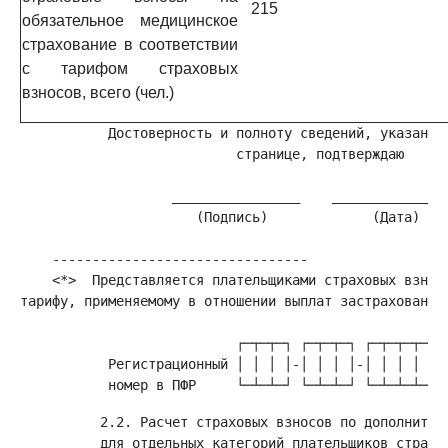
215
обязательное медицинское
страхование в соответствии
с тарифом страховых
взносов, всего (чел.)
           Достоверность и полноту сведений, указанных
                           странице, подтверждаю

                   ________________    _______________
                      (Подпись)             (Дата)

    <*>  Представляется плательщиками страховых взносо
тарифу, применяемому в отношении выплат застрахованным
           Регистрационный │ │ │ │-│ │ │ │-│ │ │ │ │ │
          2.2. Расчет страховых взносов по дополнитель
          для отдельных категорий плательщиков страхов