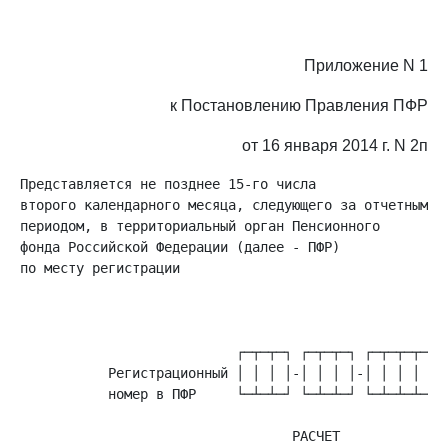
Приложение N 1
к Постановлению Правления ПФР
от 16 января 2014 г. N 2п
Представляется не позднее 15-го числа

второго календарного месяца, следующего за отчетным

периодом, в территориальный орган Пенсионного

фонда Российской Федерации (далее - ПФР)

по месту регистрации

                                                      
           Регистрационный │ │ │ │-│ │ │ │-│ │ │ │ │ │
           номер в ПФР     └─┴─┴─┘ └─┴─┴─┘ └─┴─┴─┴─┴─┴
                                  РАСЧЕТ
