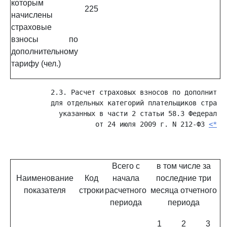
которым
225
начислены
страховые
взносы по
дополнительному
тарифу (чел.)
          2.3. Расчет страховых взносов по дополнитель
          для отдельных категорий плательщиков страхов
            указанных в части 2 статьи 58.3 Федерально
                     от 24 июля 2009 г. N 212-ФЗ 
<**>
                                                     
Всего с
в том числе за
Наименование
Код
начала
последние три
показателя
строки
расчетного
месяца отчетного
периода
периода
1
2
3