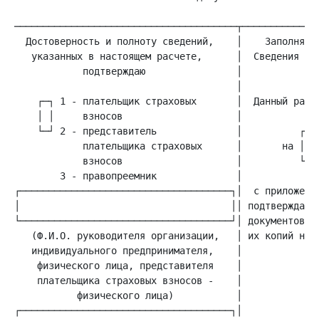
  Достоверность и полноту сведений,    │    Заполняетс
   указанных в настоящем расчете,      │  Сведения о п
            подтверждаю                │

    ┌─┐ 1 - плательщик страховых       │  Данный расче
            плательщика страховых      │       на │ │ 
│                                     ││ подтверждающи
   (Ф.И.О. руководителя организации,   │ их копий на  
   индивидуального предпринимателя,    │              
    физического лица, представителя    │

    плательщика страховых взносов -    │

           физического лица)           │
