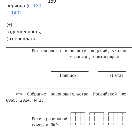
150
периода (
с. 130
-
с. 140
)
(+)
задолженность,
(-) переплата
           Достоверность и полноту сведений, указанных
                           странице, подтверждаю

                   ________________    _______________
                      (Подпись)             (Дата)

    <*>  Собрание  законодательства  Российской  Федер
6965; 2014, N 2.

           Регистрационный │ │ │ │-│ │ │ │-│ │ │ │ │ │