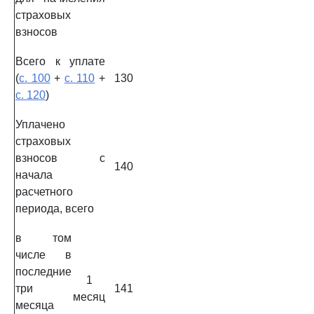
страховых
взносов
Всего к уплате
(
с. 100
+
с. 110
+
130
с. 120
)
Уплачено
страховых
взносов с
140
начала
расчетного
периода, всего
в том
числе в
последние
1
три
141
месяц
месяца