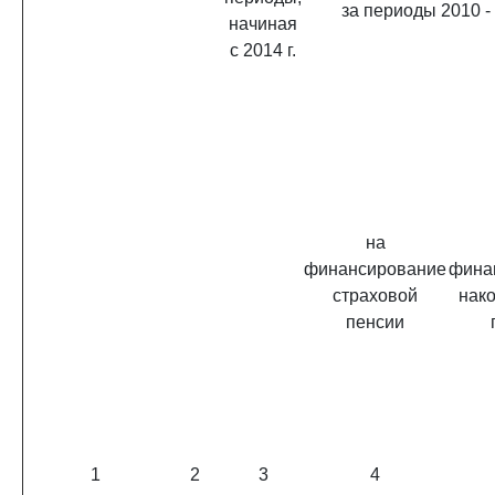
за периоды 2010 - 
начиная
с 2014 г.
на
финансирование
фина
страховой
нак
пенсии
1
2
3
4