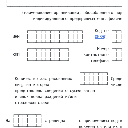
│                                                     
       (наименование организации, обособленного подраз
            индивидуального предпринимателя, физическо
   ИНН   │ │ │ │ │ │ │ │ │ │ │ │ │     
ОКВЭД
  │ │ │.│ 
   КПП   │ │ │ │ │ │ │ │ │ │      контактного │ │ │ │ 
         └─┴─┴─┴─┴─┴─┴─┴─┴─┘         телефона └─┴─┴─┴─
    Количество застрахованных   │ │ │ │ │ │ │ Среднесп
    лиц, на которых             └─┴─┴─┴─┴─┴─┘ численно
    представлены сведения о сумме выплат

    и иных вознаграждений и/или

    страховом стаже

На │ │ │ │ │ │ │ страницах      с приложением подтверж
   └─┴─┴─┴─┴─┴─┘                документов или их копи