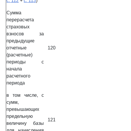
с. 112
+
с. 113
)
Сумма
перерасчета
страховых
взносов за
предыдущие
отчетные
120
(расчетные)
периоды с
начала
расчетного
периода
в том числе, с
сумм,
превышающих
предельную
121
величину базы
для начисления