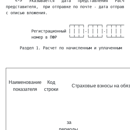
    <*>   Указывается   дата   представления   Расчета
представителя,  при отправке по почте - дата отправки 
с описью вложения.

           Регистрационный │ │ │ │-│ │ │ │-│ │ │ │ │ │
      Раздел 1. Расчет по начисленным и уплаченным стр
                                                     
Наименование
Код
Страховые взносы на обя
показателя
строки
за
периоды,