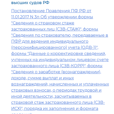
высших судов РФ
Постановление Правления ПФ РФ от
11.01.2017 N 3п Об утверждении формы
"Сведения о страховом стаже
застрахованных лиц (СЗВ-СТАЖ)", формы
"Сведения по страхователю, передаваемые в
ПФР для ведения индивидуального
(персонифицированного) учета (ОДВ-1)",
формы "Данные о корректировке сведений,
учтенных на индивидуальном лицевом счете
застрахованного лица (СЗВ-КОРР)", формы
"Сведения о заработке (вознаграждении),
доходе, сумме выплат и иных
вознаграждений, начисленных и уплаченных
страховых взносах, о периодах трудовой и
иной деятельности, засчитываемых в
страховой стаж застрахованного лица (СЗВ-
ИСХ)", порядка их заполнения и формата