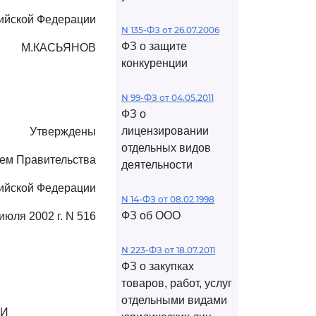
ийской Федерации
N 135-ФЗ от 26.07.2006
ФЗ о защите
М.КАСЬЯНОВ
конкуренции
N 99-ФЗ от 04.05.2011
ФЗ о
лицензировании
Утверждены
отдельных видов
ем Правительства
деятельности
ийской Федерации
N 14-ФЗ от 08.02.1998
ФЗ об ООО
 июля 2002 г. N 516
N 223-ФЗ от 18.07.2011
ФЗ о закупках
товаров, работ, услуг
отдельными видами
ИИ