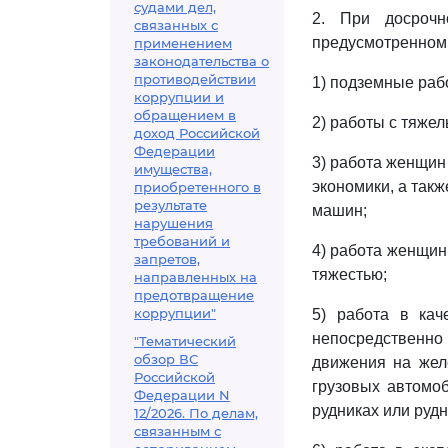
судами дел,
2. При досрочн
связанных с
предусмотренном
применением
законодательства о
противодействии
1) подземные раб
коррупции и
обращением в
2) работы с тяже
доход Российской
Федерации
3) работа женщин 
имущества,
экономики, а так
приобретенного в
результате
машин;
нарушения
требований и
4) работа женщин
запретов,
тяжестью;
направленных на
предотвращение
коррупции"
5) работа в кач
непосредственно
"Тематический
обзор ВС
движения на жел
Российской
грузовых автомоб
Федерации N
рудниках или рудн
12/2026. По делам,
связанным с