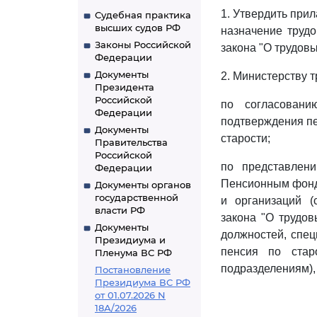
1. Утвердить при
Судебная практика
высших судов РФ
назначение трудо
Законы Российской
закона "О трудов
Федерации
Документы
2. Министерству 
Президента
Российской
по согласован
Федерации
подтверждения пе
Документы
старости;
Правительства
Российской
по представлен
Федерации
Пенсионным фонд
Документы органов
государственной
и организаций (
власти РФ
закона "О трудов
Документы
должностей, спец
Президиума и
пенсия по стар
Пленума ВС РФ
подразделениям)
Постановление
Президиума ВС РФ
от 01.07.2026 N
18А/2026