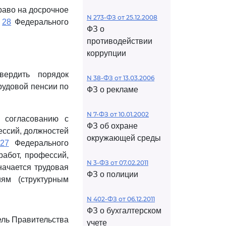
раво на досрочное
N 273-ФЗ от 25.12.2008
и
28
Федерального
ФЗ о
противодействии
коррупции
ердить порядок
N 38-ФЗ от 13.03.2006
рудовой пенсии по
ФЗ о рекламе
N 7-ФЗ от 10.01.2002
 согласованию с
ФЗ об охране
ссий, должностей
окружающей среды
 27
Федерального
работ, профессий,
N 3-ФЗ от 07.02.2011
начается трудовая
ФЗ о полиции
ям (структурным
N 402-ФЗ от 06.12.2011
ФЗ о бухгалтерском
ль Правительства
учете