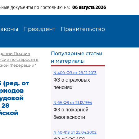
ьные документы по состоянию на:
06 августа 2026
Законы
Президент
Правительство
Популярные статьи
рждении Правил
сии по старости в
и материалы
йской Федерации"
N 400-ФЗ от 28.12.2013
ФЗ о страховых
 (ред. от
пенсиях
ериодов
рудовой
N 69-ФЗ от 21.12.1994
 28
ФЗ о пожарной
йской
безопасности
N 40-ФЗ от 25.04.2002