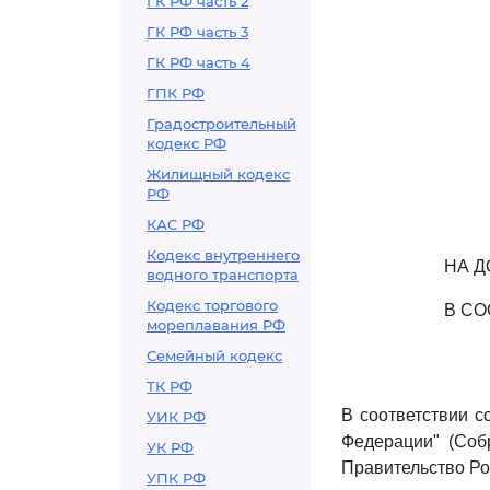
ГК РФ часть 2
ГК РФ часть 3
ГК РФ часть 4
ГПК РФ
Градостроительный
кодекс РФ
Жилищный кодекс
РФ
КАС РФ
Кодекс внутреннего
НА Д
водного транспорта
Кодекс торгового
В СО
мореплавания РФ
Семейный кодекс
ТК РФ
В соответствии 
УИК РФ
Федерации" (Собр
УК РФ
Правительство Ро
УПК РФ