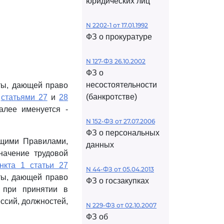
юридических лиц
N 2202-1 от 17.01.1992
ФЗ о прокуратуре
N 127-ФЗ 26.10.2002
ФЗ о
несостоятельности
ты, дающей право
(банкротстве)
о
статьями 27
и
28
алее именуется -
N 152-ФЗ от 27.07.2006
ФЗ о персональных
ящими Правилами,
данных
начение трудовой
нкта 1 статьи 27
N 44-ФЗ от 05.04.2013
ты, дающей право
ФЗ о госзакупках
 при принятии в
ссий, должностей,
N 229-ФЗ от 02.10.2007
ФЗ об