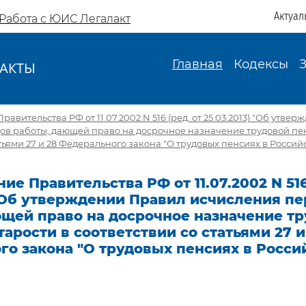
Актуал
Работа с ЮИС Легалакт
Главная
Кодексы
АКТЫ
И
авительства РФ от 11.07.2002 N 516 (ред. от 25.03.2013) "Об утве
в работы, дающей право на досрочное назначение трудовой пен
атьями 27 и 28 Федерального закона "О трудовых пенсиях в Росси
ие Правительства РФ от 11.07.2002 N 516
 "Об утверждении Правил исчисления п
ющей право на досрочное назначение т
тарости в соответствии со статьями 27 и
го закона "О трудовых пенсиях в Росси