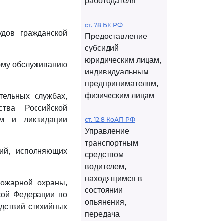
работодателя
ст. 78 БК РФ
дов гражданской
Предоставление
субсидий
юридическим лицам,
ному обслуживанию
индивидуальным
предпринимателям,
физическим лицам
тельных службах,
ства Российской
ям и ликвидации
ст. 12.8 КоАП РФ
Управление
транспортным
ий, исполняющих
средством
водителем,
находящимся в
пожарной охраны,
состоянии
кой Федерации по
опьянения,
дствий стихийных
передача