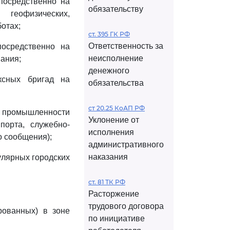
епосредственно на
обязательству
 геофизических,
отах;
ст. 395 ГК РФ
Ответственность за
посредственно на
неисполнение
ания;
денежного
ексных бригад на
обязательства
ст 20.25 КоАП РФ
ой промышленности
Уклонение от
порта, служебно-
исполнения
о сообщения);
административного
наказания
улярных городских
ст. 81 ТК РФ
Расторжение
трудового договора
рованных) в зоне
по инициативе