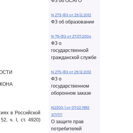
ФЗ об ОСАГО
N 273-ФЗ от 29.12.2012
ФЗ об образовании
N 79-ФЗ от 27.07.2004
ФЗ о
государственной
гражданской службе
РОСТИ
N 275-ФЗ от 29.12.2012
ФЗ о
АКОНА
государственном
оборонном заказе
N2300-1 от 07.02.1992
иях в Российской
ЗППП
, ч. I, ст. 4920)
О защите прав
потребителей