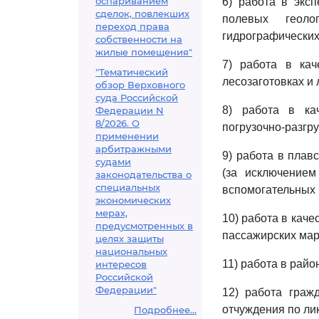
оспариванием
6) работа в эксп
сделок, повлекших
полевых геолог
переход права
гидрографических,
собственности на
жилые помещения"
7) работа в кач
"Тематический
лесозаготовках и
обзор Верховного
суда Российской
8) работа в кач
Федерации N
8/2026. О
погрузочно-разгру
применении
арбитражными
9) работа в плав
судами
(за исключением
законодательства о
специальных
вспомогательных 
экономических
мерах,
10) работа в каче
предусмотренных в
пассажирских мар
целях защиты
национальных
11) работа в рай
интересов
Российской
Федерации"
12) работа граж
отчуждения по ли
Подробнее...