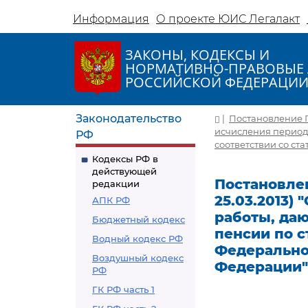
Информация
О проекте ЮИС Легалакт
ЗАКОНЫ, КОДЕКСЫ И
НОРМАТИВНО-ПРАВОВЫЕ 
РОССИЙСКОЙ ФЕДЕРАЦИ
Законодательство
|
Постановление Пр
исчисления периодо
РФ
соответствии со ст
Кодексы РФ в
действующей
Постановлен
редакции
25.03.2013)
АПК РФ
работы, да
Бюджетный кодекс
пенсии по с
Водный кодекс РФ
Федерально
Воздушный кодекс
Федерации"
РФ
ГК РФ часть 1