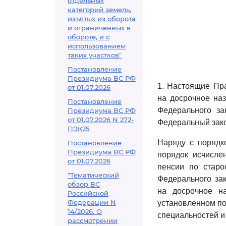
отдельных
категорий земель,
изъятых из оборота
и ограниченных в
обороте, и с
использованием
таких участков"
Постановление
Президиума ВС РФ
1. Настоящие Пр
от 01.07.2026
на досрочное наз
Постановление
Федерального за
Президиума ВС РФ
от 01.07.2026 N 272-
Федеральный зако
ПЭК25
Наряду с порядк
Постановление
Президиума ВС РФ
порядок исчисле
от 01.07.2026
пенсии по старо
"Тематический
Федерального за
обзор ВС
на досрочное н
Российской
Федерации N
установленном по
14/2026. О
специальностей и 
рассмотрении