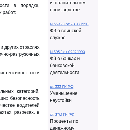
исполнительном
ости в порядке,
производстве
 работ:
;
N 53-ФЗ от 28.03.1998
ФЗ о воинской
службе
и других отраслях
N 395-1 от 02.12.1990
очно-разгрузочных
ФЗ о банках и
банковской
деятельности
 интенсивностью и
ст. 333 ГК РФ
льных категорий,
Уменьшение
щих безопасность
неустойки
честве водителей
хтах, разрезах, в
ст. 317.1 ГК РФ
Проценты по
денежному