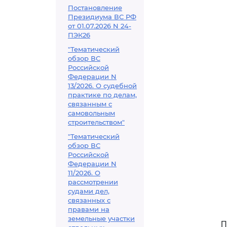
Постановление
Президиума ВС РФ
от 01.07.2026 N 24-
ПЭК26
"Тематический
обзор ВС
Российской
Федерации N
13/2026. О судебной
практике по делам,
связанным с
самовольным
строительством"
"Тематический
обзор ВС
Российской
Федерации N
11/2026. О
рассмотрении
судами дел,
связанных с
правами на
земельные участки
П