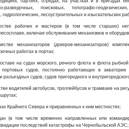
едициях, партиях, отрядах, на участках и в бригадах н
о-разведочных, поисковых, топографо-геодезических,
 гидрологических, лесоустроительных и изыскательских раб
естве рабочих и мастеров (в том числе старших) не
 лесосплаве, включая обслуживание механизмов и оборудов
естве механизаторов (докеров-механизаторов) компл
зочных работах в портах;
составе на судах морского, речного флота и флота рыбн
 портовых судов, постоянно работающих в акватории 
и разъездных судов, судов пригородного и внутригородског
стве водителей автобусов, троллейбусов и трамваев на рег
шрутах;
онах Крайнего Севера и приравненных к ним местностях;
дан (в том числе временно направленных или команди
квидации последствий катастрофы на Чернобыльской АЭС;