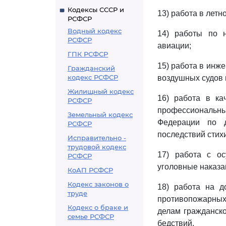
Кодексы СССР и
13) работа в летн
РСФСР
Водный кодекс
14) работы по 
РСФСР
авиации;
ГПК РСФСР
15) работа в инж
Гражданский
кодекс РСФСР
воздушных судов 
Жилищный кодекс
16) работа в ка
РСФСР
профессиональн
Земельный кодекс
Федерации по д
РСФСР
последствий стих
Исправительно -
трудовой кодекс
17) работа с о
РСФСР
уголовные наказа
КоАП РСФСР
Кодекс законов о
18) работа на д
труде
противопожарных
Кодекс о браке и
делам гражданск
семье РСФСР
бедствий.