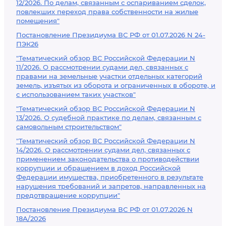
12/2026. По делам, связанным с оспариванием сделок,
повлекших переход права собственности на жилые
помещения"
Постановление Президиума ВС РФ от 01.07.2026 N 24-
ПЭК26
"Тематический обзор ВС Российской Федерации N
11/2026. О рассмотрении судами дел, связанных с
правами на земельные участки отдельных категорий
земель, изъятых из оборота и ограниченных в обороте, и
с использованием таких участков"
"Тематический обзор ВС Российской Федерации N
13/2026. О судебной практике по делам, связанным с
самовольным строительством"
"Тематический обзор ВС Российской Федерации N
14/2026. О рассмотрении судами дел, связанных с
применением законодательства о противодействии
коррупции и обращением в доход Российской
Федерации имущества, приобретенного в результате
нарушения требований и запретов, направленных на
предотвращение коррупции"
Постановление Президиума ВС РФ от 01.07.2026 N
18А/2026