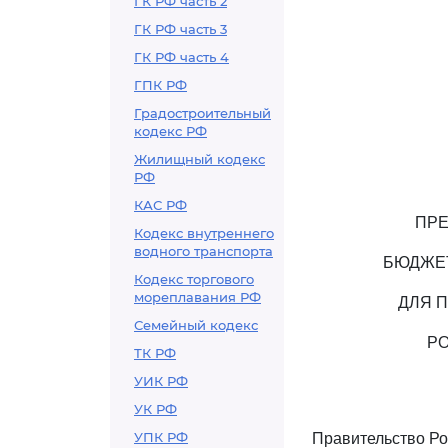
ГК РФ часть 2
ГК РФ часть 3
ГК РФ часть 4
ГПК РФ
Градостроительный
кодекс РФ
Жилищный кодекс
РФ
КАС РФ
ПРЕ
Кодекс внутреннего
водного транспорта
БЮДЖЕТ
Кодекс торгового
мореплавания РФ
ДЛЯ 
Семейный кодекс
Р
ТК РФ
УИК РФ
УК РФ
УПК РФ
Правительство Ро