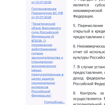
от 01.07.2026
является субс
Постановление
некоммерческой
Президиума ВС РФ
Федерации.
от 01.07.2026
"Тематический
5. Перечисление 
обзор Верховного
открытый в креди
суда Российской
Федерации N
предоставлении с
8/2026. О
применении
6. Некоммерческа
арбитражными
отчет об использ
судами
законодательства о
культуры Российс
специальных
экономических
7. В случае уста
мерах,
предоставления,
предусмотренных в
доход федераль
целях защиты
национальных
Российской Федер
интересов
Российской
8. Контроль за
Федерации"
осуществляется 
Подробнее...
исполнительной 