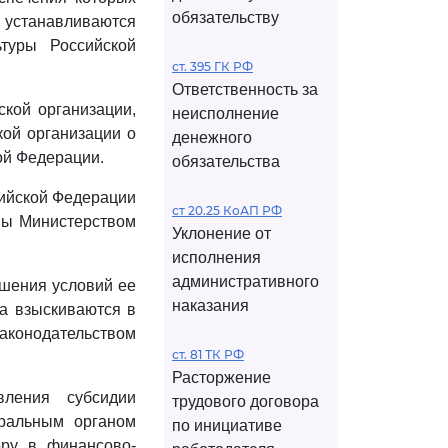
обязательству
станавливаются
туры Российской
ст. 395 ГК РФ
Ответственность за
ской организации,
неисполнение
кой организации о
денежного
ой Федерации.
обязательства
сийской Федерации
ст 20.25 КоАП РФ
ены Министерством
Уклонение от
исполнения
административного
ушения условий ее
наказания
а взыскиваются в
конодательством
ст. 81 ТК РФ
Расторжение
вления субсидии
трудового договора
еральным органом
по инициативе
ору в финансово-