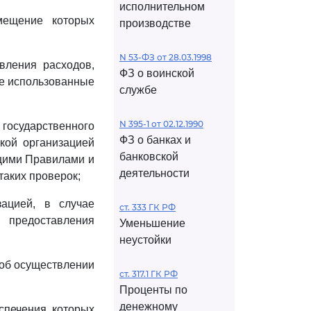
исполнительном
змещение которых
производстве
N 53-ФЗ от 28.03.1998
вления расходов,
ФЗ о воинской
не использованные
службе
N 395-1 от 02.12.1990
государственного
ФЗ о банках и
кой организацией
банковской
ящими Правилами и
деятельности
таких проверок;
зацией, в случае
ст. 333 ГК РФ
 предоставления
Уменьшение
неустойки
 об осуществлении
ст. 317.1 ГК РФ
Проценты по
денежному
спечения которых