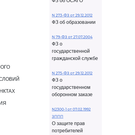
ФЗ об ОСАГО
N 273-ФЗ от 29.12.2012
ФЗ об образовании
N 79-ФЗ от 27.07.2004
ФЗ о
государственной
гражданской службе
НОГО
N 275-ФЗ от 29.12.2012
УСЛОВИЙ
ФЗ о
государственном
НКТАХ
оборонном заказе
ИЯ
N2300-1 от 07.02.1992
ЗППП
О защите прав
потребителей