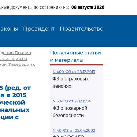
ьные документы по состоянию на:
08 августа 2026
Законы
Президент
Правительство
Популярные статьи
ерждении Правил
ганизации на
и материалы
ской Федерации с
N 400-ФЗ от 28.12.2013
ФЗ о страховых
пенсиях
 (ред. от
я в 2015
рческой
N 69-ФЗ от 21.12.1994
ФЗ о пожарной
ональных
безопасности
ции с
N 40-ФЗ от 25.04.2002