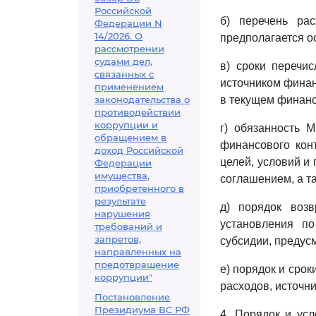
Российской
б) перечень рас
Федерации N
14/2026. О
предполагается ос
рассмотрении
судами дел,
в) сроки перечи
связанных с
источником финан
применением
законодательства о
в текущем финанс
противодействии
коррупции и
г) обязанность 
обращением в
финансового кон
доход Российской
целей, условий и
Федерации
имущества,
соглашением, а т
приобретенного в
результате
д) порядок возв
нарушения
установления п
требований и
запретов,
субсидии, преду
направленных на
предотвращение
е) порядок и сро
коррупции"
расходов, источн
Постановление
Президиума ВС РФ
4. Порядок и ус