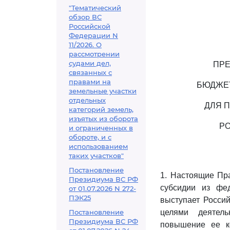
"Тематический
обзор ВС
Российской
Федерации N
11/2026. О
рассмотрении
судами дел,
ПРЕ
связанных с
правами на
БЮДЖЕТ
земельные участки
отдельных
ДЛЯ 
категорий земель,
изъятых из оборота
Р
и ограниченных в
обороте, и с
использованием
таких участков"
Постановление
1. Настоящие Пра
Президиума ВС РФ
субсидии из фед
от 01.07.2026 N 272-
ПЭК25
выступает Росси
Постановление
целями деятель
Президиума ВС РФ
повышение ее ко