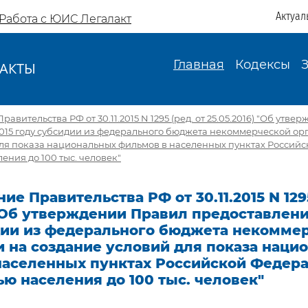
Актуал
Работа с ЮИС Легалакт
Главная
Кодексы
АКТЫ
И
авительства РФ от 30.11.2015 N 1295 (ред. от 25.05.2016) "Об утв
2015 году субсидии из федерального бюджета некоммерческой ор
для показа национальных фильмов в населенных пунктах Россий
ения до 100 тыс. человек"
ие Правительства РФ от 30.11.2015 N 1295
 "Об утверждении Правил предоставлени
дии из федерального бюджета некомме
 на создание условий для показа наци
населенных пунктах Российской Федера
ю населения до 100 тыс. человек"