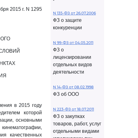
бря 2015 г. N 1295
N 135-ФЗ от 26.07.2006
ФЗ о защите
конкуренции
НОГО
N 99-ФЗ от 04.05.2011
ФЗ о
УСЛОВИЙ
лицензировании
НКТАХ
отдельных видов
деятельности
ИЯ
N 14-ФЗ от 08.02.1998
ФЗ об ООО
ления в 2015 году
N 223-ФЗ от 18.07.2011
едителем которой
ФЗ о закупках
рации, основными
товаров, работ, услуг
кинематографии,
отдельными видами
ния качественных