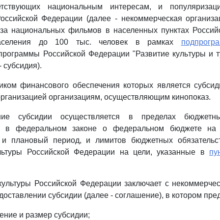
етствующих национальным интересам, и популяризац
оссийской Федерации (далее - некоммерческая организац
аза национальных фильмов в населенных пунктах Россий
населения до 100 тыс. человек в рамках
подпрогр
программы Российской Федерации "Развитие культуры и т
- субсидия).
ником финансового обеспечения которых является субсид
рганизацией организациям, осуществляющим кинопоказ.
ние субсидии осуществляется в пределах бюджетны
х в федеральном законе о федеральном бюджете на 
и плановый период, и лимитов бюджетных обязательс
льтуры Российской Федерации на цели, указанные в
пу
культуры Российской Федерации заключает с некоммерче
доставлении субсидии (далее - соглашение), в котором пр
ение и размер субсидии;