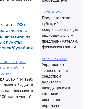
работодателя
ст. 78 БК РФ
Предоставление
субсидий
ельства РФ от
юридическим лицам,
доставления в
индивидуальным
организации на
предпринимателям,
ых пунктах
физическим лицам
еловек"Судебная
ст. 12.8 КоАП РФ
ение которых
Управление
приятий по
транспортным
ссии)
средством
ря 2015 г. N 1295
водителем,
ерального бюджета
находящимся в
альных фильмов в
состоянии
00 тыс. человек".
опьянения,
передача