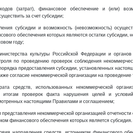
ходов (затрат), финансовое обеспечение и (или) во
уществить за счет субсидии;
сления субсидии и возможность (невозможность) осущест
сового обеспечения которых являются остатки субсидии, 
овом году;
Министерства культуры Российской Федерации и органов 
троля по проведению проверок соблюдения некоммерчес
 порядка предоставления субсидии, установленных насто
акже согласие некоммерческой организации на проведение 
рата средств, использованных некоммерческой органи
о итогам проверок факта нарушения целей и условий
смотренных настоящими Правилами и соглашением;
ки представления некоммерческой организацией отчетности
иком финансового обеспечения которых является субсидия.
ловия направления средств, источником финансового обе