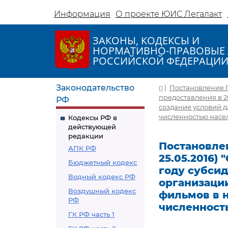
Информация
О проекте ЮИС Легалакт
ЗАКОНЫ, КОДЕКСЫ И
НОРМАТИВНО-ПРАВОВЫЕ 
РОССИЙСКОЙ ФЕДЕРАЦИ
Законодательство
|
Постановление Пр
предоставления в 
РФ
создание условий 
численностью насел
Кодексы РФ в
действующей
редакции
Постановлен
АПК РФ
25.05.2016)
Бюджетный кодекс
году субси
Водный кодекс РФ
организации
Воздушный кодекс
фильмов в 
РФ
численность
ГК РФ часть 1