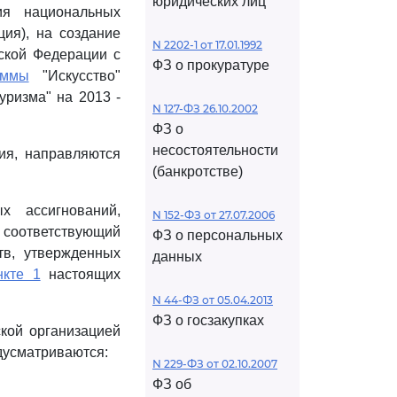
юридических лиц
ия национальных
ия), на создание
N 2202-1 от 17.01.1992
ской Федерации с
ФЗ о прокуратуре
аммы
"Искусство"
уризма" на 2013 -
N 127-ФЗ 26.10.2002
ФЗ о
несостоятельности
ия, направляются
(банкротстве)
х ассигнований,
N 152-ФЗ от 27.07.2006
соответствующий
ФЗ о персональных
тв, утвержденных
данных
нкте 1
настоящих
N 44-ФЗ от 05.04.2013
ФЗ о госзакупках
ской организацией
едусматриваются:
N 229-ФЗ от 02.10.2007
ФЗ об