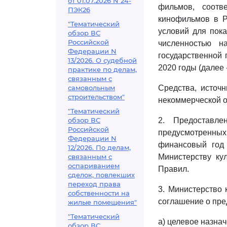
от 01.07.2026 N 24-
фильмов, соотв
ПЭК26
кинофильмов в Р
"Тематический
условий для пок
обзор ВС
Российской
численностью 
Федерации N
государственной 
13/2026. О судебной
2020 годы (далее 
практике по делам,
связанным с
самовольным
Средства, источ
строительством"
некоммерческой о
"Тематический
обзор ВС
2. Предоставле
Российской
предусмотренны
Федерации N
финансовый год 
12/2026. По делам,
связанным с
Министерству ку
оспариванием
Правил.
сделок, повлекших
переход права
3. Министерство 
собственности на
соглашение о пре
жилые помещения"
"Тематический
а) целевое назнач
обзор ВС