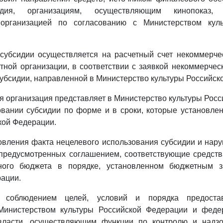
идия, организациям, осуществляющим кинопоказ, у
 организацией по согласованию с Министерством куль
субсидии осуществляется на расчетный счет некоммерче
тной организации, в соответствии с заявкой некоммерчес
убсидии, направленной в Министерство культуры Российск
я организация представляет в Министерство культуры Рос
овании субсидии по форме и в сроки, которые установл
кой Федерации.
новления факта нецелевого использования субсидии и нар
 предусмотренных соглашением, соответствующие средств
ного бюджета в порядке, установленном бюджетным за
ации.
 соблюдением целей, условий и порядка предоста
Министерством культуры Российской Федерации и фед
власти, осуществляющим функции по контролю и надз