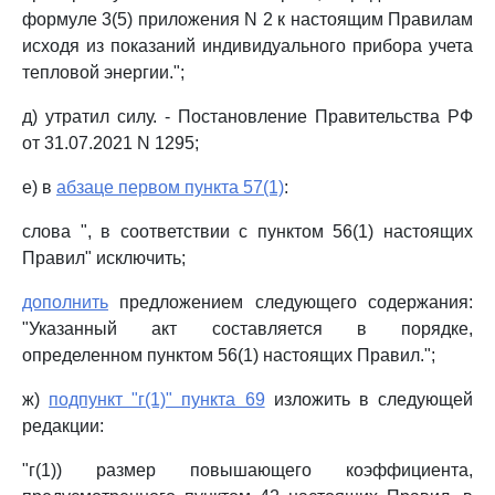
формуле 3(5) приложения N 2 к настоящим Правилам
исходя из показаний индивидуального прибора учета
тепловой энергии.";
д) утратил силу. - Постановление Правительства РФ
от 31.07.2021 N 1295;
е) в
абзаце первом пункта 57(1)
:
слова ", в соответствии с пунктом 56(1) настоящих
Правил" исключить;
дополнить
предложением следующего содержания:
"Указанный акт составляется в порядке,
определенном пунктом 56(1) настоящих Правил.";
ж)
подпункт "г(1)" пункта 69
изложить в следующей
редакции:
"г(1)) размер повышающего коэффициента,