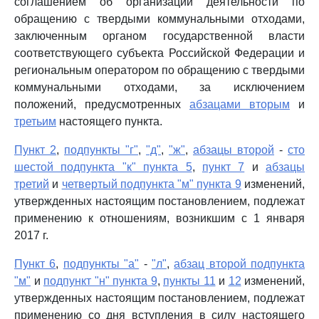
соглашением об организации деятельности по
обращению с твердыми коммунальными отходами,
заключенным органом государственной власти
соответствующего субъекта Российской Федерации и
региональным оператором по обращению с твердыми
коммунальными отходами, за исключением
положений, предусмотренных
абзацами вторым
и
третьим
настоящего пункта.
Пункт 2
,
подпункты "г"
,
"д"
,
"ж"
,
абзацы второй
-
сто
шестой подпункта "к" пункта 5
,
пункт 7
и
абзацы
третий
и
четвертый подпункта "м" пункта 9
изменений,
утвержденных настоящим постановлением, подлежат
применению к отношениям, возникшим с 1 января
2017 г.
Пункт 6
,
подпункты "а"
-
"л"
,
абзац второй подпункта
"м"
и
подпункт "н" пункта 9
,
пункты 11
и
12
изменений,
утвержденных настоящим постановлением, подлежат
применению со дня вступления в силу настоящего