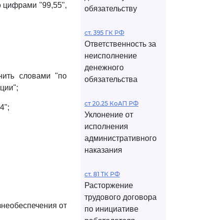
о цифрами "99,55",
обязательству
ст. 395 ГК РФ
Ответственность за
неисполнение
денежного
нить словами "по
обязательства
ции";
ст 20.25 КоАП РФ
4";
Уклонение от
исполнения
административного
наказания
ст. 81 ТК РФ
Расторжение
трудового договора
знеобеспечения от
по инициативе