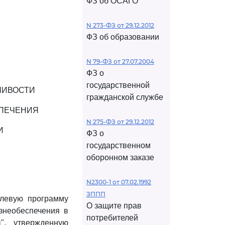
ФЗ об ОСАГО
N 273-ФЗ от 29.12.2012
ФЗ об образовании
N 79-ФЗ от 27.07.2004
ФЗ о
государственной
ЧИВОСТИ
гражданской службе
СПЕЧЕНИЯ
N 275-ФЗ от 29.12.2012
И
ФЗ о
государственном
оборонном заказе
N2300-1 от 07.02.1992
ЗППП
елевую программу
О защите прав
знеобеспечения в
потребителей
", утвержденную