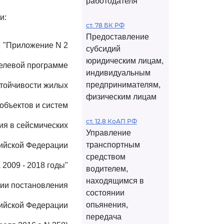
работодателя
и:
ст. 78 БК РФ
Предоставление
"Приложение N 2
субсидий
юридическим лицам,
елевой программе
индивидуальным
предпринимателям,
тойчивости жилых
физическим лицам
объектов и систем
ст. 12.8 КоАП РФ
ия в сейсмических
Управление
транспортным
ийской Федерации
средством
 2009 - 2018 годы"
водителем,
находящимся в
ции постановления
состоянии
опьянения,
ийской Федерации
передача