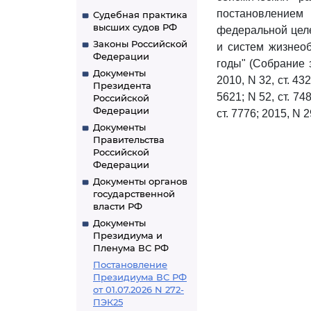
постановлением
Судебная практика
высших судов РФ
федеральной цел
Законы Российской
и систем жизнео
Федерации
годы" (Собрание з
Документы
2010, N 32, ст. 432
Президента
5621; N 52, ст. 748
Российской
Федерации
ст. 7776; 2015, N 29
Документы
Правительства
Российской
Федерации
Документы органов
государственной
власти РФ
Документы
Президиума и
Пленума ВС РФ
Постановление
Президиума ВС РФ
от 01.07.2026 N 272-
ПЭК25