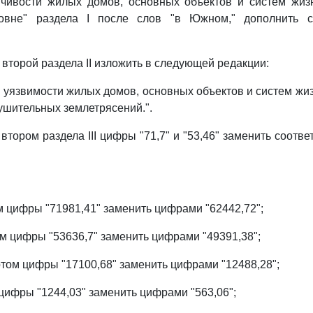
чивости жилых домов, основных объектов и систем жиз
овне" раздела I после слов "в Южном," дополнить с
 второй раздела II изложить в следующей редакции:
 уязвимости жилых домов, основных объектов и систем жи
ушительных землетрясений.".
 втором раздела III цифры "71,7" и "53,46" заменить соот
ом цифры "71981,41" заменить цифрами "62442,72";
ем цифры "53636,7" заменить цифрами "49391,38";
ртом цифры "17100,68" заменить цифрами "12488,28";
 цифры "1244,03" заменить цифрами "563,06";