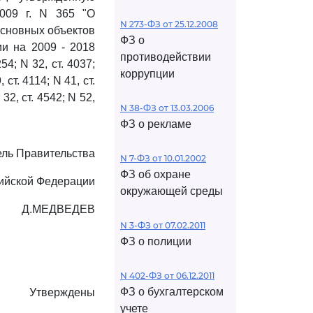
009 г. N 365 "О
N 273-ФЗ от 25.12.2008
сновных объектов
ФЗ о
и на 2009 - 2018
противодействии
4; N 32, ст. 4037;
коррупции
 ст. 4114; N 41, ст.
 32, ст. 4542; N 52,
N 38-ФЗ от 13.03.2006
ФЗ о рекламе
ль Правительства
N 7-ФЗ от 10.01.2002
ФЗ об охране
ийской Федерации
окружающей среды
Д.МЕДВЕДЕВ
N 3-ФЗ от 07.02.2011
ФЗ о полиции
N 402-ФЗ от 06.12.2011
ФЗ о бухгалтерском
Утверждены
учете