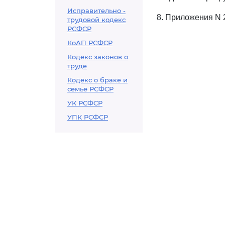
Исправительно -
8. Приложения N 
трудовой кодекс
РСФСР
КоАП РСФСР
Кодекс законов о
труде
Кодекс о браке и
семье РСФСР
УК РСФСР
УПК РСФСР