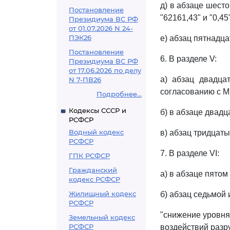
д) в абзаце шесто
Постановление
"62161,43" и "0,45"
Президиума ВС РФ
от 01.07.2026 N 24-
ПЭК26
е) абзац пятнадц
Постановление
6. В разделе V:
Президиума ВС РФ
от 17.06.2026 по делу
а) абзац двадца
N 7-ПВ26
согласованию с М
Подробнее...
Кодексы СССР и
б) в абзаце двадц
РСФСР
Водный кодекс
в) абзац тридцаты
РСФСР
7. В разделе VI:
ГПК РСФСР
Гражданский
а) в абзаце пятом
кодекс РСФСР
Жилищный кодекс
б) абзац седьмой
РСФСР
"снижение уровня
Земельный кодекс
РСФСР
воздействий разр