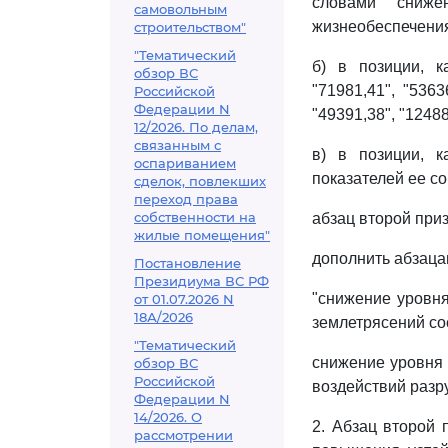
словами "сниже
самовольным
жизнеобеспечения
строительством"
"Тематический
б) в позиции, 
обзор ВС
"71981,41", "536
Российской
Федерации N
"49391,38", "12488
12/2026. По делам,
связанным с
в) в позиции, 
оспариванием
показателей ее с
сделок, повлекших
переход права
собственности на
абзац второй при
жилые помещения"
дополнить абзац
Постановление
Президиума ВС РФ
"снижение уровн
от 01.07.2026 N
18А/2026
землетрясений сос
"Тематический
снижение уровня 
обзор ВС
Российской
воздействий разр
Федерации N
14/2026. О
2. Абзац второй
рассмотрении