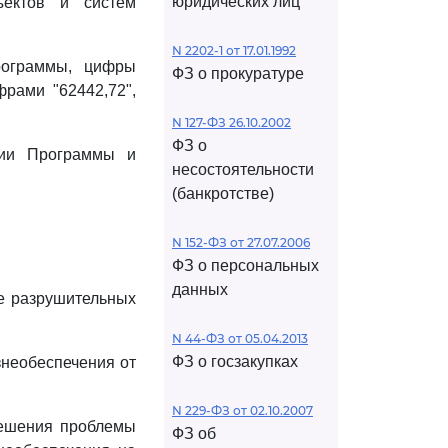
юридических лиц
ъектов и систем
N 2202-1 от 17.01.1992
рограммы, цифры
ФЗ о прокуратуре
фрами "62442,72",
N 127-ФЗ 26.10.2002
ФЗ о
ции Программы и
несостоятельности
(банкротстве)
N 152-ФЗ от 27.07.2006
ФЗ о персональных
данных
е разрушительных
N 44-ФЗ от 05.04.2013
ФЗ о госзакупках
знеобеспечения от
N 229-ФЗ от 02.10.2007
решения проблемы
ФЗ об