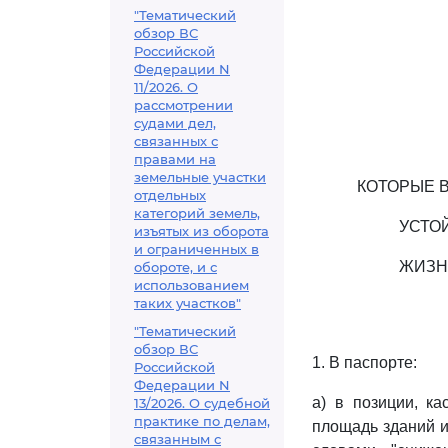
"Тематический
обзор ВС
Российской
Федерации N
11/2026. О
рассмотрении
судами дел,
связанных с
правами на
земельные участки
КОТОРЫЕ 
отдельных
категорий земель,
УСТО
изъятых из оборота
и ограниченных в
ЖИЗН
обороте, и с
использованием
таких участков"
"Тематический
обзор ВС
1. В паспорте:
Российской
Федерации N
а) в позиции, к
13/2026. О судебной
практике по делам,
площадь зданий и
связанным с