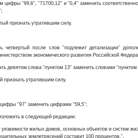
м цифры "99,6", "71700,12" и "0,4" заменить соответственн
;
атый признать утратившим силу.
ть четвертый после слов "подлежит детализации" допол
инистерством экономического развития Российской Федера
ать девятом слова "пунктом 13" заменить словами "пунктом 
й признать утратившим силу.
 цифры "97" заменить цифрами "59,5";
 изложить в следующей редакции:
 уязвимости жилых домов, основных объектов и систем жи
ушительных землетрясений составит 100 процентов.".