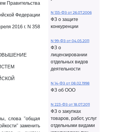
ем Правительства
N 135-ФЗ от 26.07.2006
ийской Федерации
ФЗ о защите
конкуренции
преля 2016 г. N 358
N 99-ФЗ от 04.05.2011
ФЗ о
лицензировании
ПОВЫШЕНИЕ
отдельных видов
ИСТЕМ
деятельности
ЙСКОЙ
N 14-ФЗ от 08.02.1998
ФЗ об ООО
N 223-ФЗ от 18.07.2011
ФЗ о закупках
товаров, работ, услуг
мы, слова "общая
отдельными видами
ойкости" заменить