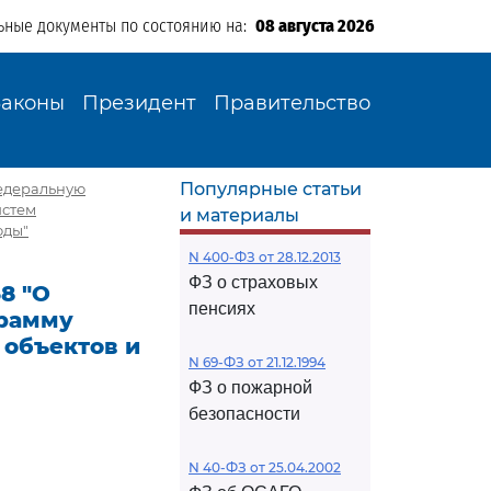
ьные документы по состоянию на:
08 августа 2026
Законы
Президент
Правительство
Популярные статьи
федеральную
истем
и материалы
оды"
N 400-ФЗ от 28.12.2013
ФЗ о страховых
8 "О
пенсиях
грамму
 объектов и
N 69-ФЗ от 21.12.1994
ФЗ о пожарной
безопасности
N 40-ФЗ от 25.04.2002