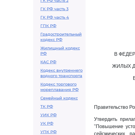
ГК РФ часть 2
ГК РФ часть 3
ГК РФ часть 4
ГПК РФ
Градостроительный
кодекс РФ
Жилищный кодекс
РФ
В ФЕДЕ
КАС РФ
ЖИЛЫХ Д
Кодекс внутреннего
водного транспорта
Кодекс торгового
мореплавания РФ
Семейный кодекс
ТК РФ
Правительство Ро
УИК РФ
Утвердить прил
УК РФ
"Повышение усто
УПК РФ
сейсмических р