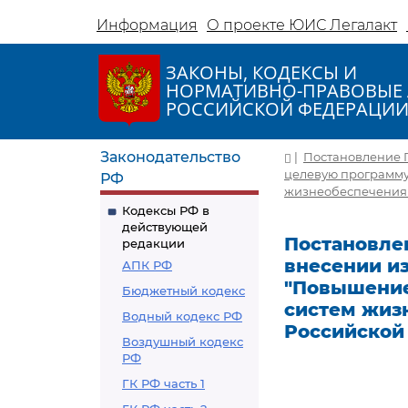
Информация
О проекте ЮИС Легалакт
ЗАКОНЫ, КОДЕКСЫ И
НОРМАТИВНО-ПРАВОВЫЕ 
РОССИЙСКОЙ ФЕДЕРАЦИ
Законодательство
|
Постановление П
целевую программу
РФ
жизнеобеспечения в
Кодексы РФ в
действующей
Постановлен
редакции
внесении и
АПК РФ
"Повышение
Бюджетный кодекс
систем жиз
Водный кодекс РФ
Российской 
Воздушный кодекс
РФ
ГК РФ часть 1