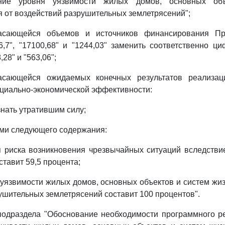
ние уровня уязвимости жилых домов, основных об
 от воздействий разрушительных землетрясений";
касающейся объемов и источников финансирования П
36,7", "17100,68" и "1244,03" заменить соответственно ци
,28" и "563,06";
касающейся ожидаемых конечных результатов реализа
оциально-экономической эффективности:
знать утратившим силу;
ами следующего содержания:
я риска возникновения чрезвычайных ситуаций вследстви
тавит 59,5 процента;
уязвимости жилых домов, основных объектов и систем жи
ушительных землетрясений составит 100 процентов".
 подраздела "Обоснование необходимости программного 