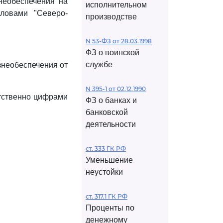
необеспечения на
исполнительном
ловами "Северо-
производстве
N 53-ФЗ от 28.03.1998
ФЗ о воинской
службе
знеобеспечения от
N 395-1 от 02.12.1990
ветственно цифрами
ФЗ о банках и
банковской
деятельности
ст. 333 ГК РФ
Уменьшение
неустойки
ст. 317.1 ГК РФ
Проценты по
денежному