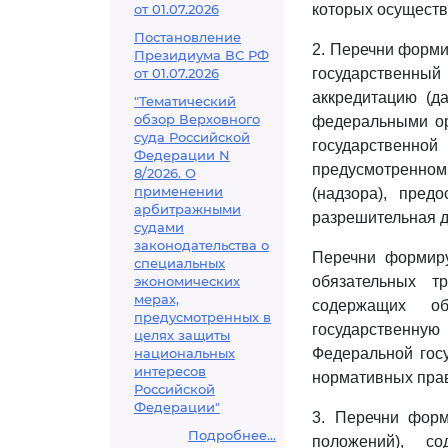
от 01.07.2026
которых осуществ
Постановление
2. Перечни форм
Президиума ВС РФ
от 01.07.2026
государственный
аккредитацию (д
"Тематический
обзор Верховного
федеральными ор
суда Российской
государственн
Федерации N
предусмотренно
8/2026. О
применении
(надзора), пред
арбитражными
разрешительная де
судами
законодательства о
Перечни формиру
специальных
экономических
обязательных т
мерах,
содержащих об
предусмотренных в
государственну
целях защиты
национальных
Федеральной гос
интересов
нормативных прав
Российской
Федерации"
3. Перечни форм
Подробнее...
положений), с