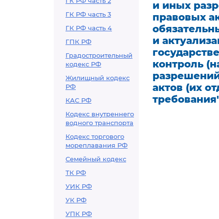
ГК РФ часть 2
и иных раз
ГК РФ часть 3
правовых а
обязательн
ГК РФ часть 4
и актуализа
ГПК РФ
государств
Градостроительный
контроль (н
кодекс РФ
разрешений
Жилищный кодекс
актов (их 
РФ
требования"
КАС РФ
Кодекс внутреннего
водного транспорта
Кодекс торгового
мореплавания РФ
Семейный кодекс
ТК РФ
УИК РФ
УК РФ
УПК РФ