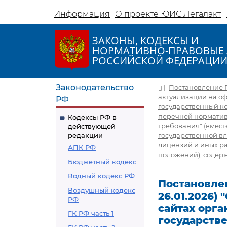
Информация
О проекте ЮИС Легалакт
ЗАКОНЫ, КОДЕКСЫ И
НОРМАТИВНО-ПРАВОВЫЕ 
РОССИЙСКОЙ ФЕДЕРАЦИ
Законодательство
|
Постановление Пр
актуализации на о
РФ
государственный ко
перечней норматив
Кодексы РФ в
требования" (вмес
действующей
редакции
государственной вл
лицензий и иных р
АПК РФ
положений), содер
Бюджетный кодекс
Водный кодекс РФ
Постановлен
Воздушный кодекс
26.01.2026)
РФ
сайтах орг
ГК РФ часть 1
государстве