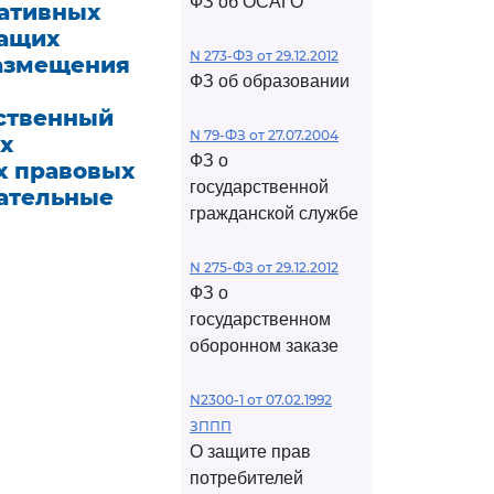
ФЗ об ОСАГО
мативных
жащих
N 273-ФЗ от 29.12.2012
размещения
ФЗ об образовании
рственный
N 79-ФЗ от 27.07.2004
х
ФЗ о
х правовых
государственной
зательные
гражданской службе
N 275-ФЗ от 29.12.2012
ФЗ о
государственном
оборонном заказе
N2300-1 от 07.02.1992
ЗППП
О защите прав
потребителей