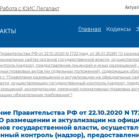
Актуа
Работа с ЮИС Легалакт
Главная
Кодексы
АКТЫ
И
авительства РФ от 22.10.2020 N 1722 (ред. от 26.01.2026) "О разм
фициальных сайтах органов государственной власти, осуществля
нтроль (надзор), предоставление лицензий и иных разрешений,
ных правовых актов (их отдельных положений), содержащих обя
те с "Правилами размещения и актуализации на официальных сай
асти, осуществляющих государственный контроль (надзор), пред
азрешений, аккредитацию, перечней нормативных правовых акто
жащих обязательные требования")
ие Правительства РФ от 22.10.2020 N 172
 "О размещении и актуализации на офиц
анов государственной власти, осущест
нный контроль (надзор), предоставлен