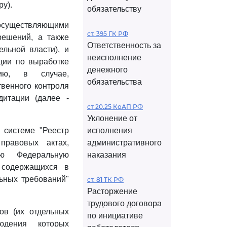
у).
обязательству
 осуществляющими
ст. 395 ГК РФ
решений, а также
Ответственность за
льной власти), и
неисполнение
ции по выработке
денежного
нию, в случае,
обязательства
венного контроля
дитации (далее -
ст 20.25 КоАП РФ
Уклонение от
 системе "Реестр
исполнения
правовых актах,
административного
ую Федеральную
наказания
 содержащихся в
ьных требований"
ст. 81 ТК РФ
Расторжение
трудового договора
ов (их отдельных
по инициативе
юдения которых