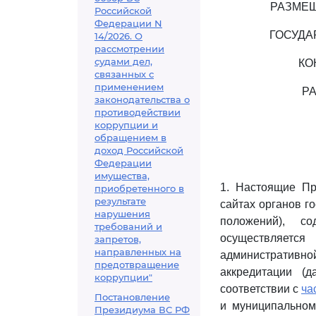
РАЗМЕЩ
Российской
Федерации N
ГОСУДА
14/2026. О
рассмотрении
судами дел,
КО
связанных с
применением
Р
законодательства о
противодействии
коррупции и
обращением в
доход Российской
Федерации
имущества,
1. Настоящие Пр
приобретенного в
результате
сайтах органов г
нарушения
положений), с
требований и
осуществляетс
запретов,
направленных на
административн
предотвращение
аккредитации (
коррупции"
соответствии с
ча
Постановление
и муниципальном
Президиума ВС РФ