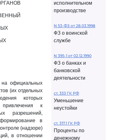
ОРГАНОВ
исполнительном
производстве
ТВЕННЫЙ
N 53-ФЗ от 28.03.1998
НЫХ
ФЗ о воинской
ЫХ
службе
N 395-1 от 02.12.1990
ФЗ о банках и
банковской
деятельности
и на официальных
тов (их отдельных
ст. 333 ГК РФ
юдения которых
Уменьшение
 привлечения к
неустойки
ных разрешений,
нформирование в
ст. 317.1 ГК РФ
онтроле (надзоре)
Проценты по
ций, в отношении
денежному