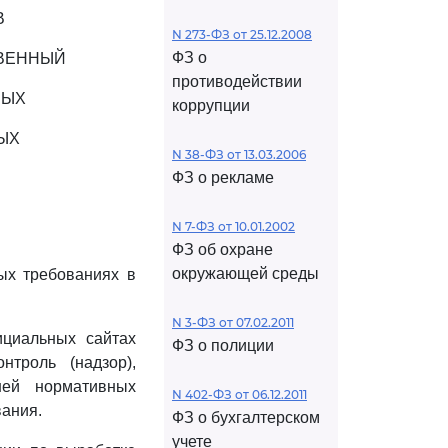
В
N 273-ФЗ от 25.12.2008
ФЗ о
ТВЕННЫЙ
противодействии
НЫХ
коррупции
ЫХ
N 38-ФЗ от 13.03.2006
ФЗ о рекламе
N 7-ФЗ от 10.01.2002
ФЗ об охране
окружающей среды
ых требованиях в
:
N 3-ФЗ от 07.02.2011
циальных сайтах
ФЗ о полиции
нтроль (надзор),
ней нормативных
N 402-ФЗ от 06.12.2011
вания.
ФЗ о бухгалтерском
учете