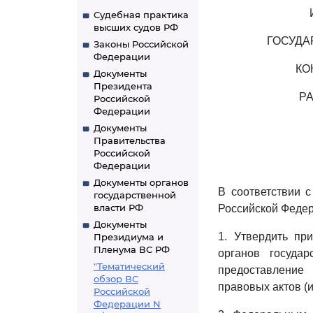
Судебная практика
высших судов РФ
ГОСУДА
Законы Российской
Федерации
КО
Документы
Президента
Р
Российской
Федерации
Документы
Правительства
Российской
Федерации
Документы органов
В соответствии 
государственной
власти РФ
Российской Федер
Документы
1. Утвердить п
Президиума и
Пленума ВС РФ
органов государ
"Тематический
предоставление
обзор ВС
правовых актов (
Российской
Федерации N