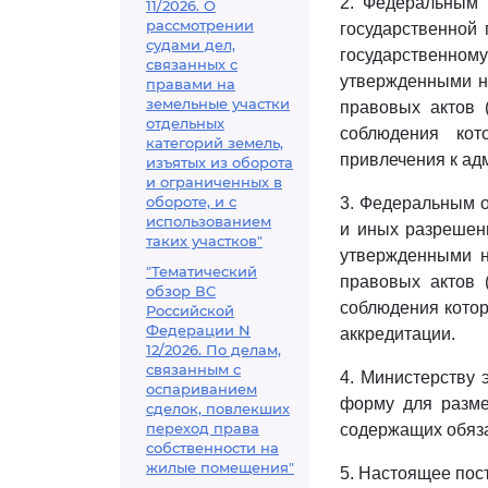
2. Федеральным 
11/2026. О
рассмотрении
государственной
судами дел,
государственном
связанных с
утвержденными н
правами на
земельные участки
правовых актов 
отдельных
соблюдения кот
категорий земель,
привлечения к ад
изъятых из оборота
и ограниченных в
обороте, и с
3. Федеральным 
использованием
и иных разрешени
таких участков"
утвержденными н
"Тематический
правовых актов 
обзор ВС
соблюдения котор
Российской
Федерации N
аккредитации.
12/2026. По делам,
связанным с
4. Министерству 
оспариванием
форму для разме
сделок, повлекших
переход права
содержащих обяз
собственности на
жилые помещения"
5. Настоящее пост