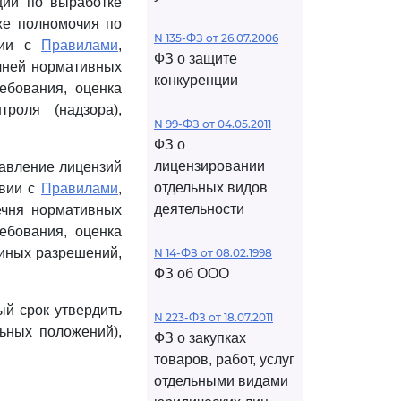
ции по выработке
же полномочия по
N 135-ФЗ от 26.07.2006
твии с
Правилами
,
ФЗ о защите
чней нормативных
конкуренции
ебования, оценка
роля (надзора),
N 99-ФЗ от 04.05.2011
ФЗ о
лицензировании
авление лицензий
отдельных видов
твии с
Правилами
,
деятельности
ечня нормативных
ебования, оценка
 иных разрешений,
N 14-ФЗ от 08.02.1998
ФЗ об ООО
ый срок утвердить
N 223-ФЗ от 18.07.2011
ьных положений),
ФЗ о закупках
товаров, работ, услуг
отдельными видами