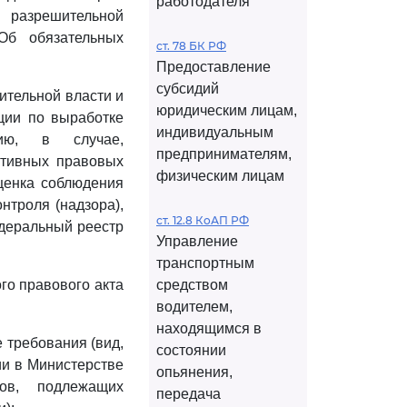
работодателя
 разрешительной
Об обязательных
ст. 78 БК РФ
Предоставление
субсидий
тельной власти и
юридическим лицам,
ции по выработке
индивидуальным
нию, в случае,
предпринимателям,
тивных правовых
физическим лицам
оценка соблюдения
нтроля (надзора),
ст. 12.8 КоАП РФ
деральный реестр
Управление
транспортным
го правового акта
средством
водителем,
находящимся в
 требования (вид,
состоянии
ии в Министерстве
опьянения,
ов, подлежащих
передача