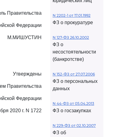
юридических лиц
ль Правительства
N 2202-1 от 17.01.1992
ФЗ о прокуратуре
ийской Федерации
М.МИШУСТИН
N 127-ФЗ 26.10.2002
ФЗ о
несостоятельности
(банкротстве)
Утверждены
N 152-ФЗ от 27.07.2006
ФЗ о персональных
ем Правительства
данных
ийской Федерации
N 44-ФЗ от 05.04.2013
ября 2020 г. N 1722
ФЗ о госзакупках
N 229-ФЗ от 02.10.2007
ФЗ об