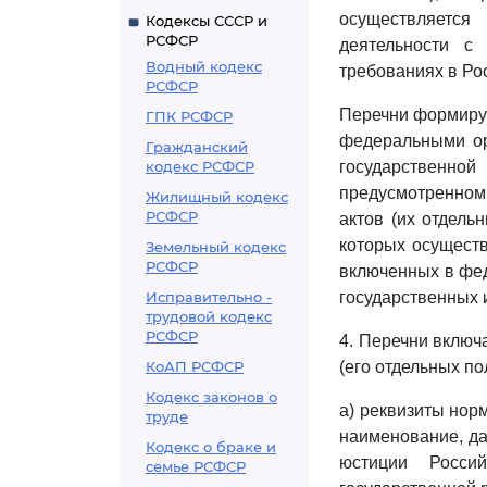
осуществляется
Кодексы СССР и
РСФСР
деятельности с
Водный кодекс
требованиях в Ро
РСФСР
Перечни формиру
ГПК РСФСР
федеральными ор
Гражданский
кодекс РСФСР
государственн
предусмотренно
Жилищный кодекс
РСФСР
актов (их отдель
которых осуществ
Земельный кодекс
РСФСР
включенных в фе
Исправительно -
государственных 
трудовой кодекс
РСФСР
4. Перечни включ
КоАП РСФСР
(его отдельных п
Кодекс законов о
а) реквизиты нор
труде
наименование, да
Кодекс о браке и
юстиции Росси
семье РСФСР