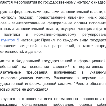
ляются мероприятия по государственному контролю (надзор
ируются федеральными органами исполнительной власти,
 контроль (надзор), предоставление лицензий, иных раз
алее - заинтересованные федеральные органы исполните
ганами исполнительной власти, осуществляющими функ
ой политики и нормативно-правовому регулирова
м
пунктом 5
настоящих Правил, по каждому виду государст
оставления лицензий, иных разрешений, а также аккре
ятельность), отдельно.
ются в Федеральной государственной информационной
ребований" на основании сведений о нормативных 
язательные требования, включенных в указанн
ю информационную систему. Включение в перечни не
ударственной информационной системе "Реестр обязател
овых актов не допускается.
ируются в отношении всех нормативных правовых акт
одержащих обязательные требования, оценка собл