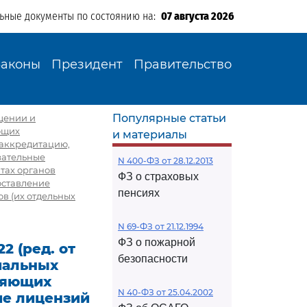
льные документы по состоянию на:
07 августа 2026
Законы
Президент
Правительство
Популярные статьи
ещении и
ющих
и материалы
 аккредитацию,
зательные
N 400-ФЗ от 28.12.2013
тах органов
ФЗ о страховых
оставление
пенсиях
в (их отдельных
N 69-ФЗ от 21.12.1994
ФЗ о пожарной
2 (ред. от
безопасности
иальных
вляющих
N 40-ФЗ от 25.04.2002
ие лицензий