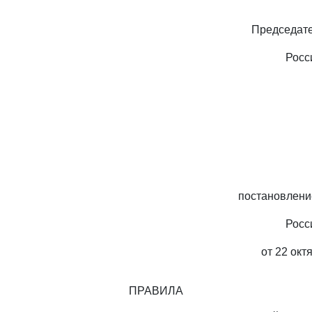
Председате
Росс
постановлени
Росс
от 22 окт
ПРАВИЛА