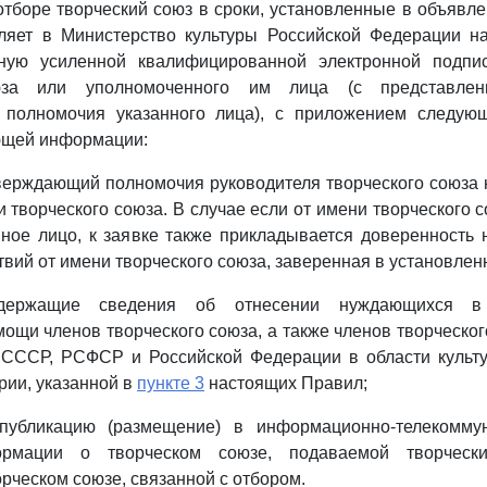
 отборе творческий союз в сроки, установленные в объявл
вляет в Министерство культуры Российской Федерации н
нную усиленной квалифицированной электронной подпи
юза или уполномоченного им лица (с представлен
полномочия указанного лица), с приложением следую
ющей информации:
тверждающий полномочия руководителя творческого союза
 творческого союза. В случае если от имени творческого с
иное лицо, к заявке также прикладывается доверенность
твий от имени творческого союза, заверенная в установлен
одержащие сведения об отнесении нуждающихся в 
ощи членов творческого союза, а также членов творческо
 СССР, РСФСР и Российской Федерации в области культур
рии, указанной в
пункте 3
настоящих Правил;
публикацию (размещение) в информационно-телекомму
ормации о творческом союзе, подаваемой творчес
рческом союзе, связанной с отбором.