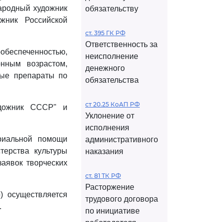
ародный художник
обязательству
жник Российской
ст. 395 ГК РФ
Ответственность за
ообеспеченностью,
неисполнение
нным возрастом,
денежного
ные препараты по
обязательства
ст 20.25 КоАП РФ
дожник СССР" и
Уклонение от
исполнения
риальной помощи
административного
терства культуры
наказания
заявок творческих
ст. 81 ТК РФ
Расторжение
) осуществляется
трудового договора
.
по инициативе