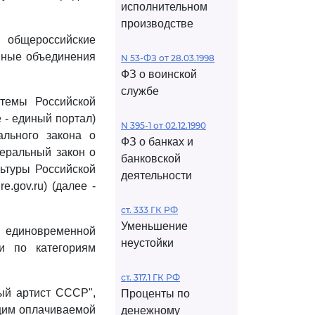
исполнительном
производстве
 общероссийские
иные объединения
N 53-ФЗ от 28.03.1998
ФЗ о воинской
службе
темы Российской
 - единый портал)
N 395-1 от 02.12.1990
ального закона о
ФЗ о банках и
еральный закон о
банковской
ьтуры Российской
деятельности
.gov.ru) (далее -
ст. 333 ГК РФ
Уменьшение
единовременной
неустойки
и по категориям
ст. 317.1 ГК РФ
ый артист СССР",
Проценты по
щим оплачиваемой
денежному