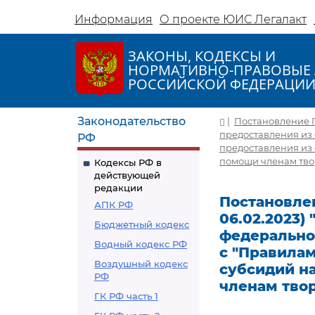
Информация
О проекте ЮИС Легалакт
ЗАКОНЫ, КОДЕКСЫ И
НОРМАТИВНО-ПРАВОВЫЕ 
РОССИЙСКОЙ ФЕДЕРАЦИ
Законодательство
|
Постановление Пр
предоставления из
РФ
предоставления из
помощи членам тво
Кодексы РФ в
действующей
редакции
Постановлен
АПК РФ
06.02.2023)
Бюджетный кодекс
федерально
Водный кодекс РФ
с "Правила
Воздушный кодекс
субсидий н
РФ
членам твор
ГК РФ часть 1