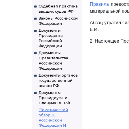
Правила
предост
Судебная практика
материальной пом
высших судов РФ
Законы Российской
Абзац утратил си
Федерации
634.
Документы
Президента
Российской
2. Настоящее Пост
Федерации
Документы
Правительства
Российской
Федерации
Документы органов
государственной
власти РФ
Документы
Президиума и
Пленума ВС РФ
"Тематический
обзор ВС
Российской
Федерации N