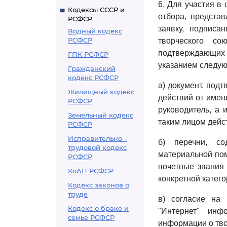
6. Для участия в
Кодексы СССР и
отбора, предста
РСФСР
заявку, подписа
Водный кодекс
РСФСР
творческого со
подтверждающих 
ГПК РСФСР
указанием следу
Гражданский
кодекс РСФСР
а) документ, под
Жилищный кодекс
действий от имени
РСФСР
руководитель, а 
Земельный кодекс
таким лицом дейс
РСФСР
Исправительно -
б) перечни, с
трудовой кодекс
материальной пом
РСФСР
почетные звания
КоАП РСФСР
конкретной катего
Кодекс законов о
труде
в) согласие на 
Кодекс о браке и
"Интернет" инф
семье РСФСР
информации о тво