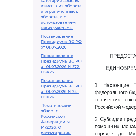
категорий земель,
изъятых из оборота
и ограниченных в
обороте, и с
использованием
таких участков"
Постановление
Президиума ВС РФ
от 01.07.2026
Постановление
ПРЕДОСТА
Президиума ВС РФ
от 01.07.2026 N 272-
ЕДИНОВРЕМ
ПЭК25
Постановление
1. Настоящие П
Президиума ВС РФ
от 01.07.2026 N 24-
федерального бю
ПЭК26
творческих сою
"Тематический
Российской Федера
обзор ВС
Российской
2. Субсидии пред
Федерации N
помощи их членам
14/2026. О
рассмотрении
порядке до Мин