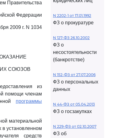
юридических лиц
ем Правительства
ийской Федерации
N 2202-1 от 17.01.1992
ФЗ о прокуратуре
абря 2009 г. N 1034
N 127-ФЗ 26.10.2002
ФЗ о
несостоятельности
 ОКАЗАНИЕ
(банкротстве)
КИХ СОЮЗОВ
N 152-ФЗ от 27.07.2006
ФЗ о персональных
едоставления из
данных
ой помощи членам
венной
программы
N 44-ФЗ от 05.04.2013
ФЗ о госзакупках
нной материальной
N 229-ФЗ от 02.10.2007
х в установленном
ФЗ об
учателя средств