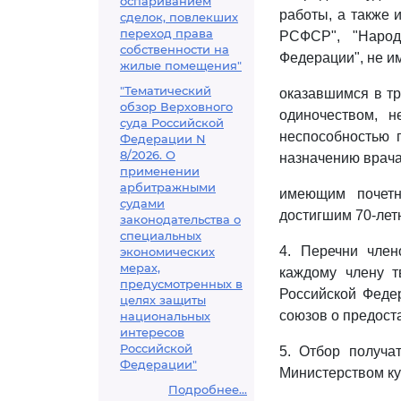
оспариванием
работы, а также
сделок, повлекших
переход права
РСФСР", "Народ
собственности на
Федерации", не 
жилые помещения"
"Тематический
оказавшимся в тр
обзор Верховного
одиночеством, 
суда Российской
неспособностью 
Федерации N
8/2026. О
назначению врача
применении
арбитражными
имеющим почет
судами
достигшим 70-летн
законодательства о
специальных
4. Перечни чле
экономических
мерах,
каждому члену т
предусмотренных в
Российской Федер
целях защиты
союзов о предоста
национальных
интересов
Российской
5. Отбор получа
Федерации"
Министерством ку
Подробнее...