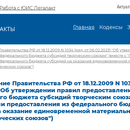
Актуа
Работа с ЮИС Легалакт
Главная
Кодексы
АКТЫ
И
авительства РФ от 18.12.2009 N 1034 (ред. от 06.02.2023) "Об ут
 федерального бюджета субсидий творческим союзам" (вместе с 
 федерального бюджета субсидий на оказание единовременной 
рческих союзов")
ие Правительства РФ от 18.12.2009 N 103
 "Об утверждении правил предоставлен
го бюджета субсидий творческим союза
ми предоставления из федерального бю
а оказание единовременной материаль
ческих союзов")