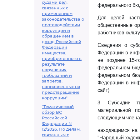
судами дел,
федерального бюд
связанных с
применением
Для целей наст
законодательства о
противодействии
общественные ор
коррупции и
работников культу
обращением в
доход Российской
Сведения о суб
Федерации
Федерации в инфо
имущества,
приобретенного в
не позднее 15-г
результате
федеральном бюд
нарушения
федеральном бюд
требований и
запретов,
Федерации в инфо
направленных на
сайт).
предотвращение
коррупции"
3. Субсидии т
"Тематический
материальной п
обзор ВС
следующим членам
Российской
Федерации N
12/2026. По делам,
находящимся на 
связанным с
"Народный худож