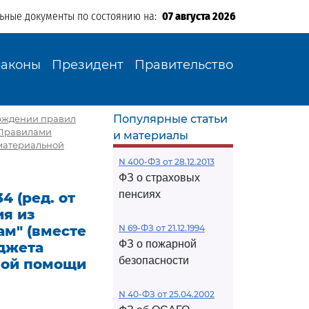
льные документы по состоянию на:
07 августа 2026
Законы
Президент
Правительство
Популярные статьи
верждении правил
"Правилами
и материалы
материальной
N 400-ФЗ от 28.12.2013
ФЗ о страховых
пенсиях
4 (ред. от
ия из
м" (вместе
N 69-ФЗ от 21.12.1994
ФЗ о пожарной
джета
безопасности
ной помощи
N 40-ФЗ от 25.04.2002