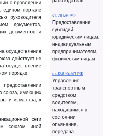
работодателя
ении о проведении
а едином портале
ст. 78 БК РФ
сью руководителя
Предоставление
ием документов,
субсидий
щих документов и
юридическим лицам,
индивидуальным
 на осуществление
предпринимателям,
оюза действует не
физическим лицам
 на осуществление
ном порядке;
ст. 12.8 КоАП РФ
Управление
предоставлении
транспортным
го союза, имеющих
средством
ы и искусства, к
водителем,
находящимся в
состоянии
никационной сети
опьянения,
ким союзом иной
передача