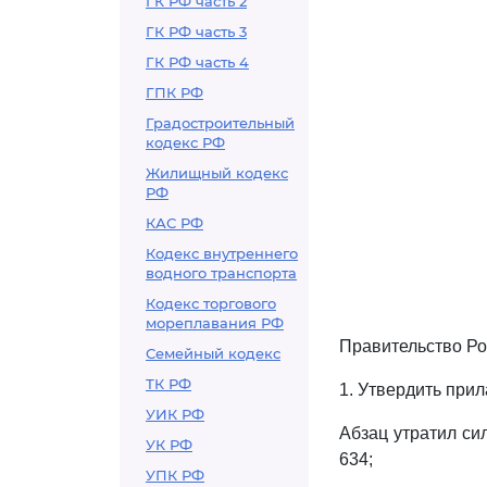
ГК РФ часть 2
ГК РФ часть 3
ГК РФ часть 4
ГПК РФ
Градостроительный
кодекс РФ
Жилищный кодекс
РФ
КАС РФ
Кодекс внутреннего
водного транспорта
Кодекс торгового
мореплавания РФ
Правительство Ро
Семейный кодекс
ТК РФ
1. Утвердить при
УИК РФ
Абзац утратил си
УК РФ
634;
УПК РФ