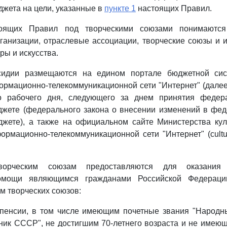
жета на цели, указанные в
пункте 1
настоящих Правил.
оящих Правил под творческими союзами понимаются
ганизации, отраслевые ассоциации, творческие союзы и 
ры и искусства.
сидии размещаются на едином портале бюджетной сис
рмационно-телекоммуникационной сети "Интернет" (далее
о рабочего дня, следующего за днем принятия федер
жете (федерального закона о внесении изменений в фед
жете), а также на официальном сайте Министерства кул
рмационно-телекоммуникационной сети "Интернет" (culture
ворческим союзам предоставляются для оказания 
омощи являющимся гражданами Российской Федераци
 творческих союзов:
пенсии, в том числе имеющим почетные звания "Народн
ник СССР", не достигшим 70-летнего возраста и не имею