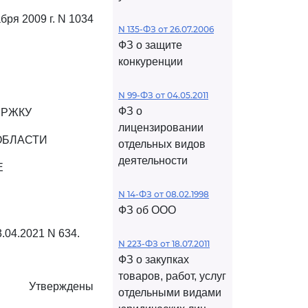
абря 2009 г. N 1034
N 135-ФЗ от 26.07.2006
ФЗ о защите
конкуренции
N 99-ФЗ от 04.05.2011
ФЗ о
ЕРЖКУ
лицензировании
ОБЛАСТИ
отдельных видов
деятельности
Е
N 14-ФЗ от 08.02.1998
ФЗ об ООО
.04.2021 N 634.
N 223-ФЗ от 18.07.2011
ФЗ о закупках
товаров, работ, услуг
Утверждены
отдельными видами