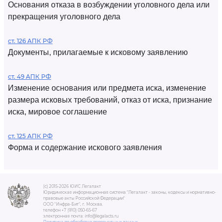
Основания отказа в возбуждении уголовного дела или
прекращения уголовного дела
ст. 126 АПК РФ
Документы, прилагаемые к исковому заявлению
ст. 49 АПК РФ
Изменение основания или предмета иска, изменение
размера исковых требований, отказ от иска, признание
иска, мировое соглашение
ст. 125 АПК РФ
Форма и содержание искового заявления
(c) 2015-2026 ЮИС Легалакт
Юридическая информационная система "Легалакт - законы, кодексы и нормативно-
правовые акты Российской Федерации"
ООО "Инфра-Бит", г. Москва.
телефон +7 (910) 050-65-67
электронная почта: info@legalacts.ru