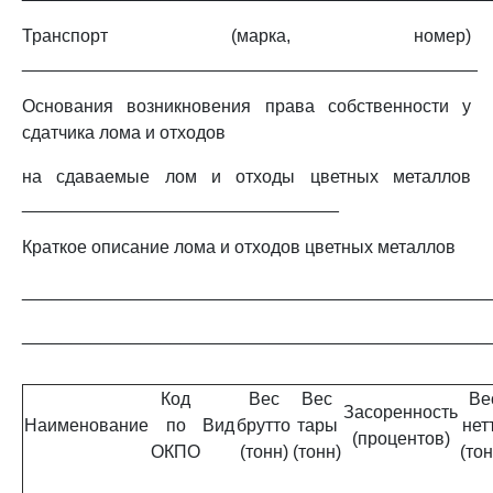
Транспорт (марка, номер)
______________________________________________
Основания возникновения права собственности у
сдатчика лома и отходов
на сдаваемые лом и отходы цветных металлов
________________________________
Краткое описание лома и отходов цветных металлов
_______________________________________________
_______________________________________________
Код
Вес
Вес
Ве
Засоренность
Наименование
по
Вид
брутто
тары
нет
(процентов)
ОКПО
(тонн)
(тонн)
(тон