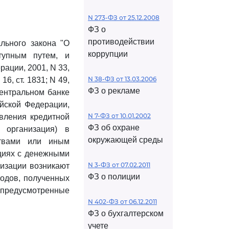
N 273-ФЗ от 25.12.2008
ФЗ о
противодействии
ьного закона "О
коррупции
тупным путем, и
ации, 2001, N 33,
N 38-ФЗ от 13.03.2006
 16, ст. 1831; N 49,
ФЗ о рекламе
ентральном банке
ийской Федерации,
N 7-ФЗ от 10.01.2002
авления кредитной
ФЗ об охране
 организация) в
окружающей среды
твами или иным
циях с денежными
N 3-ФЗ от 07.02.2011
низации возникают
ФЗ о полиции
ходов, полученных
 предусмотренные
N 402-ФЗ от 06.12.2011
ФЗ о бухгалтерском
учете