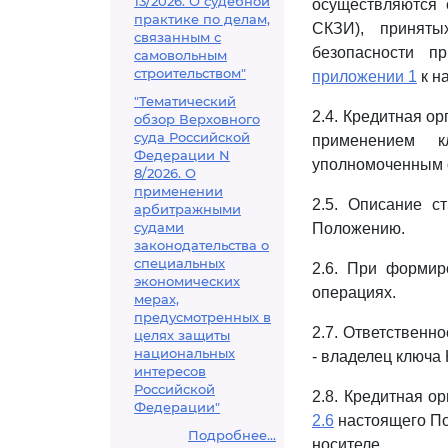
13/2026. О судебной
осуществляются 
практике по делам,
СКЗИ), принят
связанным с
безопасности п
самовольным
строительством"
приложении 1
к н
"Тематический
2.4. Кредитная о
обзор Верховного
суда Российской
применением 
Федерации N
уполномоченным 
8/2026. О
применении
2.5. Описание 
арбитражными
судами
Положению.
законодательства о
специальных
2.6. При формир
экономических
операциях.
мерах,
предусмотренных в
2.7. Ответственн
целях защиты
национальных
- владелец ключа
интересов
Российской
2.8. Кредитная о
Федерации"
2.6
настоящего По
Подробнее...
носителе.