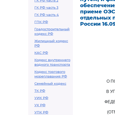
ГК РФ часть 2
обеспечени
ГК РФ часть 3
приеме ОЭС
ГК РФ часть 4
отдельных п
ГПК РФ
России 16.09
Градостроительный
кодекс РФ
Жилищный кодекс
РФ
КАС РФ
Кодекс внутреннего
водного транспорта
Кодекс торгового
мореплавания РФ
О П
Семейный кодекс
ТК РФ
В У
УИК РФ
ФЕД
УК РФ
(О
УПК РФ