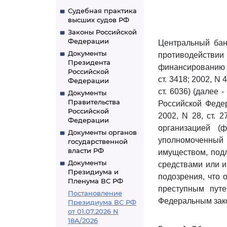
Судебная практика
высших судов РФ
Законы Российской
Федерации
Центральный ба
Документы
противодействи
Президента
финансированию т
Российской
ст. 3418; 2002, N 4
Федерации
ст. 6036) (далее 
Документы
Правительства
Российской Федер
Российской
2002, N 28, ст. 
Федерации
организацией (
Документы органов
уполномоченны
государственной
власти РФ
имуществом, под
Документы
средствами или и
Президиума и
подозрения, что 
Пленума ВС РФ
преступным путе
Постановление
Федеральным зак
Президиума ВС РФ
от 01.07.2026 N
18А/2026