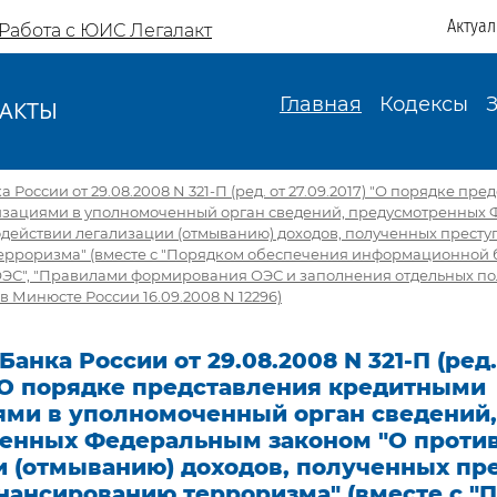
Актуа
Работа с ЮИС Легалакт
Главная
Кодексы
АКТЫ
И
России от 29.08.2008 N 321-П (ред. от 27.09.2017) "О порядке пре
зациями в уполномоченный орган сведений, предусмотренных
действии легализации (отмыванию) доходов, полученных престу
рроризма" (вместе с "Порядком обеспечения информационной 
ЭС", "Правилами формирования ОЭС и заполнения отдельных по
в Минюсте России 16.09.2008 N 12296)
анка России от 29.08.2008 N 321-П (ред.
 "О порядке представления кредитными
ями в уполномоченный орган сведений,
енных Федеральным законом "О проти
и (отмыванию) доходов, полученных п
инансированию терроризма" (вместе с "