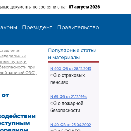
льные документы по состоянию на:
07 августа 2026
Законы
Президент
Правительство
Популярные статьи
дставления
 Федеральным
и материалы
пным путем, и
безопасности при
N 400-ФЗ от 28.12.2013
лей записей ОЭС")
ФЗ о страховых
пенсиях
 от
N 69-ФЗ от 21.12.1994
ФЗ о пожарной
безопасности
водействии
реступным
N 40-ФЗ от 25.04.2002
Порядком