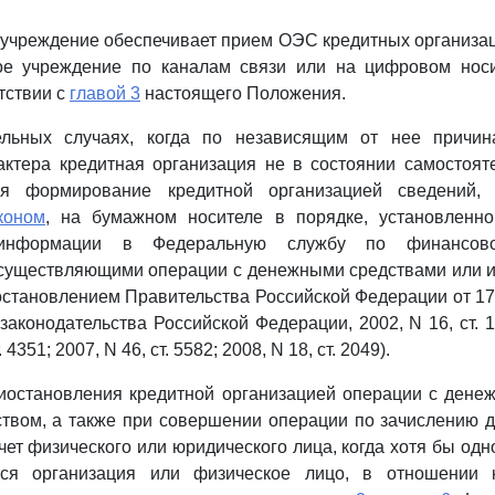
учреждение обеспечивает прием ОЭС кредитных организа
ое учреждение по каналам связи или на цифровом носи
тствии с
главой 3
настоящего Положения.
ельных случаях, когда по независящим от нее причи
актера кредитная организация не в состоянии самостоят
ся формирование кредитной организацией сведений, 
коном
, на бумажном носителе в порядке, установлен
 информации в Федеральную службу по финансово
осуществляющими операции с денежными средствами или 
тановлением Правительства Российской Федерации от 17
аконодательства Российской Федерации, 2002, N 16, ст. 15
. 4351; 2007, N 46, ст. 5582; 2008, N 18, ст. 2049).
риостановления кредитной организацией операции с ден
твом, а также при совершении операции по зачислению д
ет физического или юридического лица, когда хотя бы одно
тся организация или физическое лицо, в отношении 