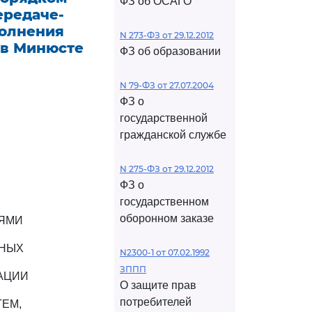
ФЗ об ОСАГО
ередаче-
полнения
N 273-ФЗ от 29.12.2012
 в Минюсте
ФЗ об образовании
N 79-ФЗ от 27.07.2004
ФЗ о
государственной
гражданской службе
N 275-ФЗ от 29.12.2012
ФЗ о
государственном
оборонном заказе
ИЯМИ
ННЫХ
N2300-1 от 07.02.1992
ЗППП
АЦИИ
О защите прав
потребителей
ЕМ,