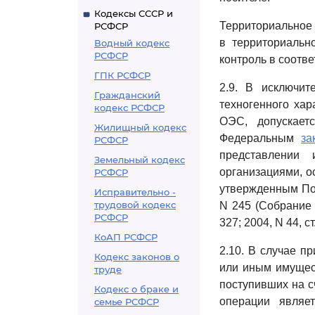
Кодексы СССР и
Территориальное 
РСФСР
в территориальн
Водный кодекс
РСФСР
контроль в соотве
ГПК РСФСР
2.9. В исключит
Гражданский
техногенного хар
кодекс РСФСР
ОЭС, допускает
Жилищный кодекс
Федеральным
за
РСФСР
представлении
Земельный кодекс
организациями, 
РСФСР
утвержденным Пос
Исправительно -
трудовой кодекс
N 245 (Собрание з
РСФСР
327; 2004, N 44, ст
КоАП РСФСР
2.10. В случае п
Кодекс законов о
или иным имущес
труде
поступивших на сч
Кодекс о браке и
операции являе
семье РСФСР