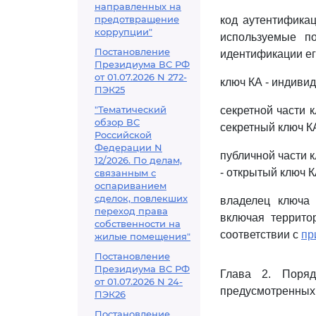
направленных на
предотвращение
код аутентифика
коррупции"
используемые п
Постановление
идентификации его
Президиума ВС РФ
от 01.07.2026 N 272-
ключ КА - индиви
ПЭК25
"Тематический
секретной части 
обзор ВС
секретный ключ КА
Российской
Федерации N
публичной части 
12/2026. По делам,
- открытый ключ К
связанным с
оспариванием
сделок, повлекших
владелец ключа 
переход права
включая террито
собственности на
соответствии с
пр
жилые помещения"
Постановление
Президиума ВС РФ
Глава 2. Поряд
от 01.07.2026 N 24-
предусмотренных
ПЭК26
Постановление