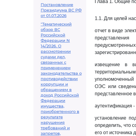
Глава 1. Общие п
Постановление
Президиума ВС РФ
от 01.07.2026
1.1. Для целей н
"Тематический
обзор ВС
отчет в виде эле
Российской
представления
Федерации N
предусмотренны
14/2026. О
рассмотрении
зарегистрированн
судами дел,
связанных с
извещение в ви
применением
территориальным
законодательства о
противодействии
уполномоченный 
коррупции и
ОЭС или сведени
обращением в
представленное в
доход Российской
Федерации
аутентификация -
имущества,
приобретенного в
результате
установление по
нарушения
определить, что 
требований и
его от источника 
запретов,