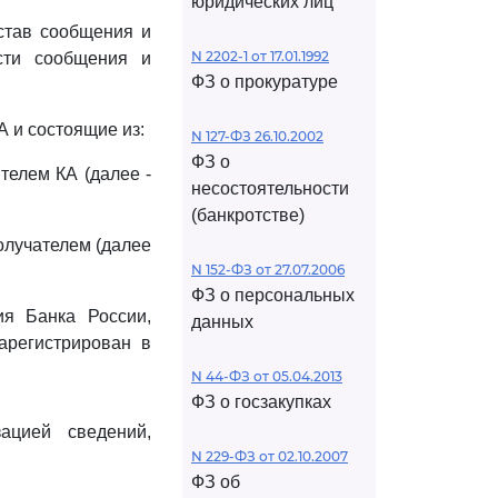
юридических лиц
став сообщения и
N 2202-1 от 17.01.1992
сти сообщения и
ФЗ о прокуратуре
А и состоящие из:
N 127-ФЗ 26.10.2002
ФЗ о
телем КА (далее -
несостоятельности
(банкротстве)
олучателем (далее
N 152-ФЗ от 27.07.2006
ФЗ о персональных
ия Банка России,
данных
арегистрирован в
N 44-ФЗ от 05.04.2013
ФЗ о госзакупках
ацией сведений,
N 229-ФЗ от 02.10.2007
ФЗ об