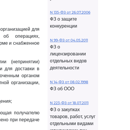
N 135-ФЗ от 26.07.2006
ФЗ о защите
конкуренции
 организацией для
 об операциях,
N 99-ФЗ от 04.05.2011
орме и снабженное
ФЗ о
лицензировании
отдельных видов
ии (непринятии)
деятельности
и для доставки в
моченным органом
N 14-ФЗ от 08.02.1998
ной организации,
ФЗ об ООО
ения;
N 223-ФЗ от 18.07.2011
ФЗ о закупках
яющая получателю
товаров, работ, услуг
нено при передаче
отдельными видами