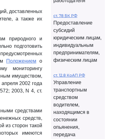
работодателя
ций, доставленных
ст. 78 БК РФ
теле, а также их
Предоставление
субсидий
юридическим лицам,
нам природного и
индивидуальным
ельно подготовить
предпринимателям,
предусмотренных
физическим лицам
ном
Положением
о
му мониторингу
ст. 12.8 КоАП РФ
иным имуществом,
Управление
 апреля 2002 года
транспортным
72; 2003, N 4, ст.
средством
водителем,
ежными средствами
находящимся в
енежных средств,
состоянии
й из сторон такой
опьянения,
которых имеются
передача