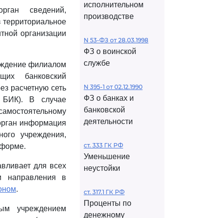
исполнительном
рган сведений,
производстве
з территориальное
итной организации
N 53-ФЗ от 28.03.1998
ФЗ о воинской
службе
реждение филиалом
щих банковский
N 395-1 от 02.12.1990
ез расчетную сеть
ФЗ о банках и
 БИК). В случае
банковской
самостоятельному
деятельности
орган информация
ного учреждения,
ст. 333 ГК РФ
 форме.
Уменьшение
авливает для всех
неустойки
и направления в
оном
.
ст. 317.1 ГК РФ
Проценты по
ным учреждением
денежному