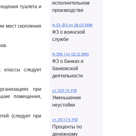
исполнительном
сещения туалета и
производстве
N 53-ФЗ от 28.03.1998
ии мест скопления
ФЗ о воинской
службе
ров.
N 395-1 от 02.12.1990
ФЗ о банках и
банковской
х классы следует
деятельности
рганизациях при
ст. 333 ГК РФ
ьшие помещения,
Уменьшение
неустойки
тей (следует при
ст. 317.1 ГК РФ
Проценты по
денежному