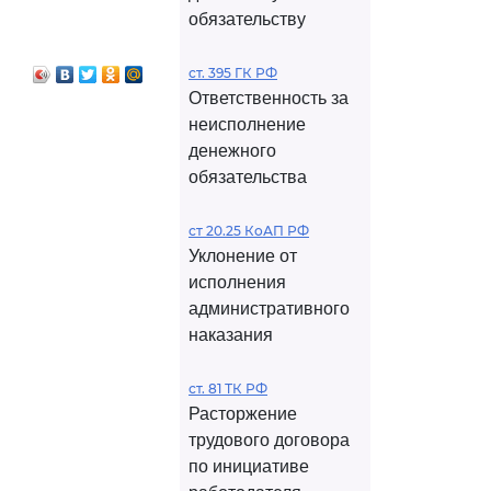
обязательству
ст. 395 ГК РФ
Ответственность за
неисполнение
денежного
обязательства
ст 20.25 КоАП РФ
Уклонение от
исполнения
административного
наказания
ст. 81 ТК РФ
Расторжение
трудового договора
по инициативе