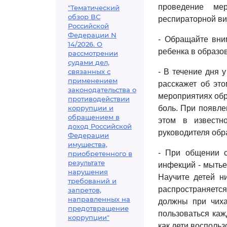
проведение мер
"Тематический
обзор ВС
респираторной ви
Российской
Федерации N
- Обращайте вни
14/2026. О
ребенка в образо
рассмотрении
судами дел,
связанных с
- В течение дня 
применением
расскажет об это
законодательства о
мероприятиях обр
противодействии
коррупции и
боль. При появле
обращением в
этом в известно
доход Российской
руководителя обр
Федерации
имущества,
- При общении 
приобретенного в
результате
инфекций - мытье
нарушения
Научите детей н
требований и
распространяетс
запретов,
направленных на
должны при чиха
предотвращение
пользоваться кажд
коррупции"
как дети восполь