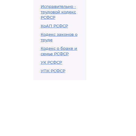
Исправительно -
трудовой кодекс
РСФСР
КоАП РСФСР
Кодекс законов о
труде
Кодекс о браке и
семье РСФСР
УК РСФСР
УПК РСФСР