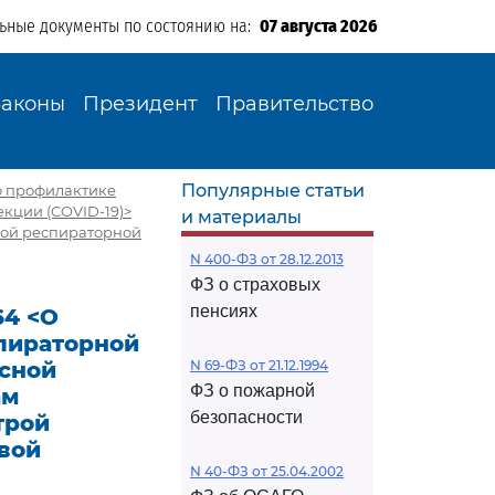
льные документы по состоянию на:
07 августа 2026
Законы
Президент
Правительство
Популярные статьи
по профилактике
кции (COVID-19)>
и материалы
рой респираторной
N 400-ФЗ от 28.12.2013
ФЗ о страховых
пенсиях
64 <О
пираторной
усной
N 69-ФЗ от 21.12.1994
ФЗ о пожарной
ам
безопасности
трой
вой
N 40-ФЗ от 25.04.2002