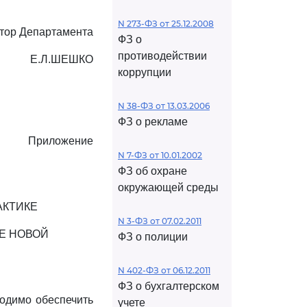
N 273-ФЗ от 25.12.2008
тор Департамента
ФЗ о
противодействии
Е.Л.ШЕШКО
коррупции
N 38-ФЗ от 13.03.2006
ФЗ о рекламе
Приложение
N 7-ФЗ от 10.01.2002
ФЗ об охране
окружающей среды
АКТИКЕ
N 3-ФЗ от 07.02.2011
Е НОВОЙ
ФЗ о полиции
N 402-ФЗ от 06.12.2011
ФЗ о бухгалтерском
ходимо обеспечить
учете