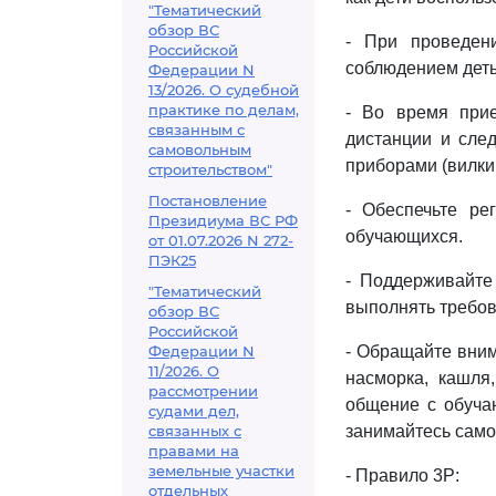
"Тематический
обзор ВС
- При проведен
Российской
соблюдением деть
Федерации N
13/2026. О судебной
практике по делам,
- Во время при
связанным с
дистанции и сле
самовольным
приборами (вилки,
строительством"
Постановление
- Обеспечьте ре
Президиума ВС РФ
обучающихся.
от 01.07.2026 N 272-
ПЭК25
- Поддерживайте
"Тематический
выполнять требов
обзор ВС
Российской
Федерации N
- Обращайте вним
11/2026. О
насморка, кашля
рассмотрении
общение с обуча
судами дел,
связанных с
занимайтесь само
правами на
земельные участки
- Правило 3Р:
отдельных