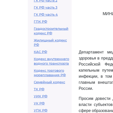
ГК РФ часть 2
ГК РФ часть 3
МИН
ГК РФ часть 4
ГПК РФ
Градостроительный
кодекс РФ
Жилищный кодекс
РФ
КАС РФ
Департамент ме
здоровья в предд
Кодекс внутреннего
водного транспорта
Российской Фед
капельным путем
Кодекс торгового
мореплавания РФ
инфекции, в том
Семейный кодекс
главным внешта
России.
ТК РФ
УИК РФ
Просим довести
УК РФ
власти субъекто
УПК РФ
сфере образовани