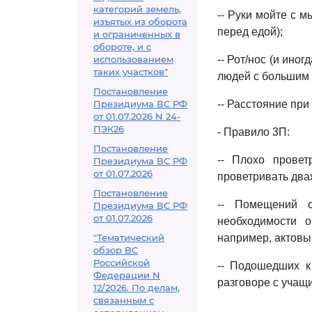
категорий земель,
-- Руки мойте с 
изъятых из оборота
перед едой);
и ограниченных в
обороте, и с
использованием
-- Рот/нос (и ино
таких участков"
людей с большим
Постановление
Президиума ВС РФ
-- Расстояние при
от 01.07.2026 N 24-
ПЭК26
- Правило 3П:
Постановление
-- Плохо провет
Президиума ВС РФ
от 01.07.2026
проветривать дваж
Постановление
-- Помещений с
Президиума ВС РФ
от 01.07.2026
необходимости 
"Тематический
например, актовый
обзор ВС
Российской
-- Подошедших к
Федерации N
разговоре с учащи
12/2026. По делам,
связанным с