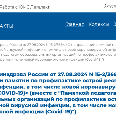
Актуа
Работа с ЮИС Легалакт
Главная
Кодексы
АКТЫ
И
ава России от 27.08.2024 N 15-2/3664 <О направлении памятки 
ной вирусной инфекции, в том числе новой коронавирусной инфе
ой педагогам образовательных организаций по профилактике ост
 в том числе новой коронавирусной инфекции (Covid-19)")
нздрава России от 27.08.2024 N 15-2/36
и памятки по профилактике острой рес
нфекции, в том числе новой коронавир
OVID-19)> (вместе с "Памяткой педагог
льных организаций по профилактике ос
ной вирусной инфекции, в том числе но
ной инфекции (Covid-19)")