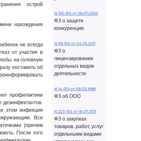
транения острой
N 135-ФЗ от 26.07.2006
ФЗ о защите
емени нахождения
конкуренции
N 99-ФЗ от 04.05.2011
ребенок не всегда
ФЗ о
тказ от участия в
лицензировании
алобы на головную
отдельных видов
разу поставить об
деятельности
проинформировать
N 14-ФЗ от 08.02.1998
ил профилактики
ФЗ об ООО
е дезинфектантов.
ри этом инфекция
N 223-ФЗ от 18.07.2011
 окружающим. Все
ФЗ о закупках
аточками (причем
товаров, работ, услуг
окоть. После того
отдельными видами
зинфектантом.