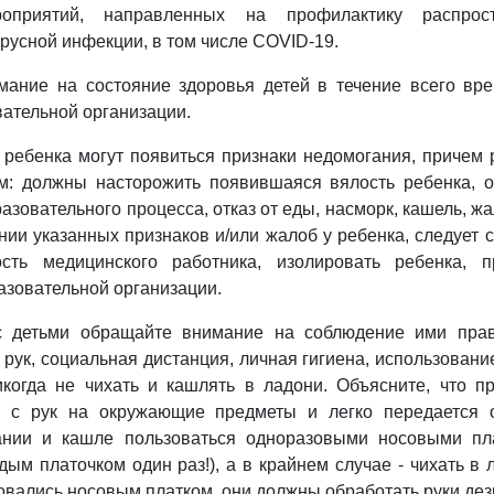
оприятий, направленных на профилактику распрос
русной инфекции, в том числе COVID-19.
мание на состояние здоровья детей в течение всего вр
вательной организации.
у ребенка могут появиться признаки недомогания, причем 
м: должны насторожить появившаяся вялость ребенка, о
азовательного процесса, отказ от еды, насморк, кашель, ж
нии указанных признаков и/или жалоб у ребенка, следует с
сть медицинского работника, изолировать ребенка, 
азовательной организации.
с детьми обращайте внимание на соблюдение ими прав
 рук, социальная дистанция, личная гигиена, использовани
икогда не чихать и кашлять в ладони. Объясните, что п
я с рук на окружающие предметы и легко передается
нии и кашле пользоваться одноразовыми носовыми пл
ым платочком один раз!), а в крайнем случае - чихать в л
зовались носовым платком, они должны обработать руки де