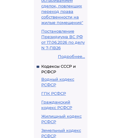
оспариванием
сделок, повлекших
переход права
собственности на
жилые помещения"
Постановление
Президиума ВС РФ
от 17.06.2026 по делу
N 7-ПВ26
Подробнее...
Кодексы СССР и
РСФСР
Водный кодекс
РСФСР
ГПК РСФСР
Гражданский
кодекс РСФСР
Жилищный кодекс
РСФСР
Земельный кодекс
РСФСР