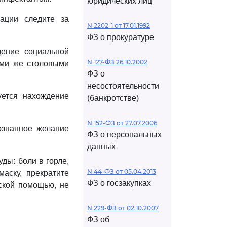
юридических лиц
ации следите за
N 2202-1 от 17.01.1992
ФЗ о прокуратуре
ение социальной
N 127-ФЗ 26.10.2002
еми же столовыми
ФЗ о
несостоятельности
уется нахождение
(банкротстве)
N 152-ФЗ от 27.07.2006
ознанное желание
ФЗ о персональных
данных
ды: боли в горле,
N 44-ФЗ от 05.04.2013
аску, прекратите
ФЗ о госзакупках
ской помощью, не
N 229-ФЗ от 02.10.2007
ФЗ об