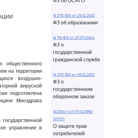
ФЗ об ОСАГО
N 273-ФЗ от 29.12.2012
АЦИИ
ФЗ об образовании
N 79-ФЗ от 27.07.2004
ФЗ о
государственной
гражданской службе
и общественного
ием на территории
N 275-ФЗ от 29.12.2012
щихся воздушно-
ФЗ о
аторной вирусной
государственном
рая подготовлена
оборонном заказе
ицине Минздрава
N2300-1 от 07.02.1992
ЗППП
 государственной
О защите прав
ное управление в
потребителей