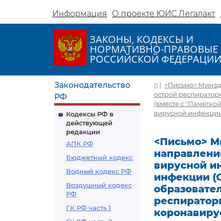
Информация
О проекте ЮИС Легалакт
ЗАКОНЫ, КОДЕКСЫ И
НОРМАТИВНО-ПРАВОВЫЕ 
РОССИЙСКОЙ ФЕДЕРАЦИ
Законодательство
|
<Письмо> Минздр
острой респиратор
РФ
(вместе с "Памятк
вирусной инфекции,
Кодексы РФ в
действующей
редакции
<Письмо> Ми
АПК РФ
направлени
Бюджетный кодекс
вирусной и
Водный кодекс РФ
инфекции (C
Воздушный кодекс
образовате
РФ
респиратор
ГК РФ часть 1
коронавирус