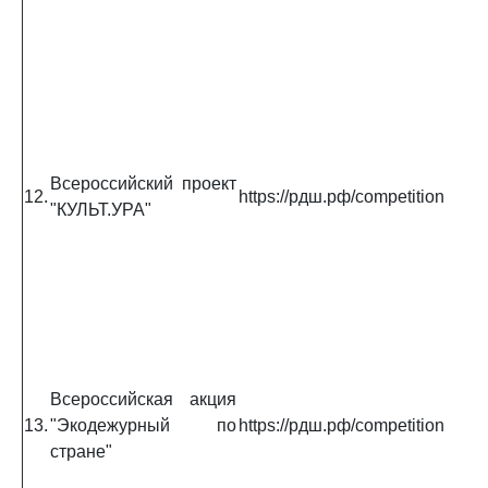
Всероссийский проект
12.
https://рдш.рф/competition
"КУЛЬТ.УРА"
Всероссийская акция
13.
"Экодежурный по
https://рдш.рф/competition
стране"