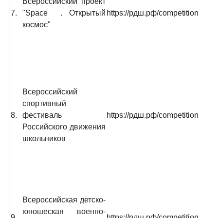
Всероссийский проект
7.
"Space
. Открытый
https://рдш.рф/competition
космос"
Всероссийский
спортивный
8.
фестиваль
https://рдш.рф/competition
Российского движения
школьников
Всероссийская детско-
юношеская военно-
9.
https://рдш.рф/competition