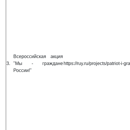
Всероссийская акция
3.
"Мы - граждане
https://ruy.ru/projects/patriot-i-g
России!"