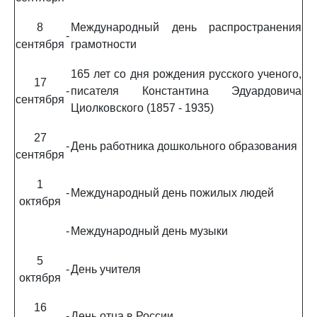
8
Международный день распространения
-
сентября
грамотности
165 лет со дня рождения русского ученого,
17
-
писателя Константина Эдуардовича
сентября
Циолковского (1857 - 1935)
27
-
День работника дошкольного образования
сентября
1
-
Международный день пожилых людей
октября
-
Международный день музыки
5
-
День учителя
октября
16
-
День отца в России