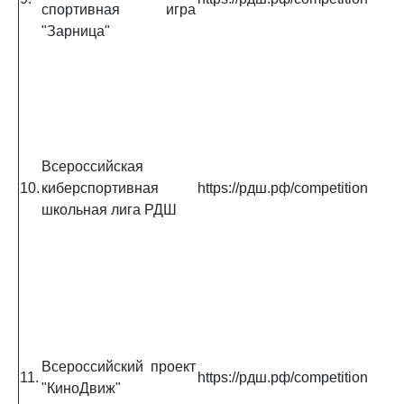
спортивная игра
"Зарница"
Всероссийская
10.
киберспортивная
https://рдш.рф/competition
школьная лига РДШ
Всероссийский проект
11.
https://рдш.рф/competition
"КиноДвиж"