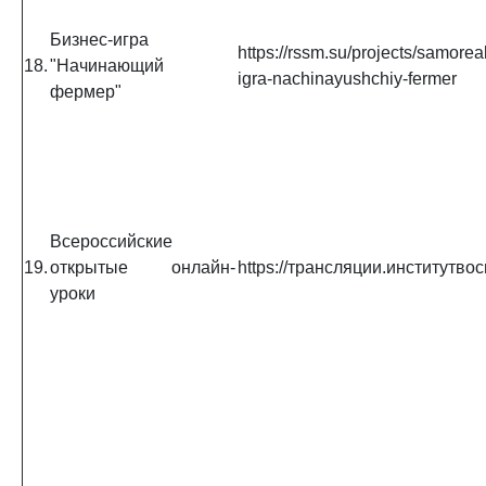
Бизнес-игра
https://rssm.su/projects/samor
18.
"Начинающий
igra-nachinayushchiy-fermer
фермер"
Всероссийские
19.
открытые онлайн-
https://трансляции.институтво
уроки