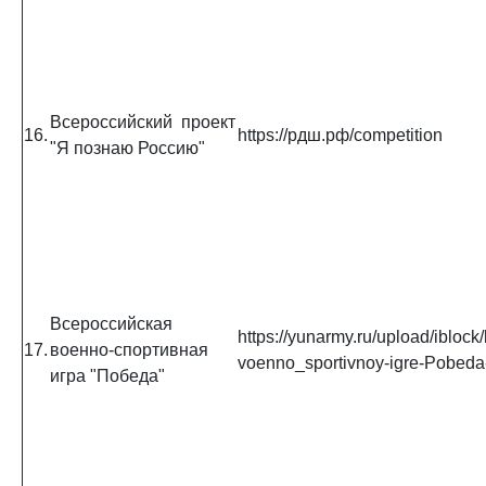
Всероссийский проект
16.
https://рдш.рф/competition
"Я познаю Россию"
Всероссийская
https://yunarmy.ru/upload/ibloc
17.
военно-спортивная
voenno_sportivnoy-igre-Pobeda
игра "Победа"