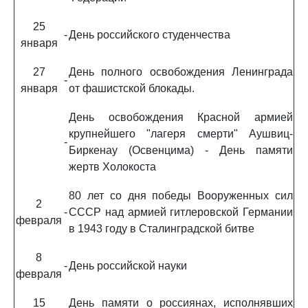
25
-
День российского студенчества
января
27
День полного освобождения Ленинграда
-
января
от фашистской блокады.
День освобождения Красной армией
крупнейшего "лагеря смерти" Аушвиц-
-
Биркенау (Освенцима) - День памяти
жертв Холокоста
80 лет со дня победы Вооруженных сил
2
-
СССР над армией гитлеровской Германии
февраля
в 1943 году в Сталинградской битве
8
-
День российской науки
февраля
15
День памяти о россиянах, исполнявших