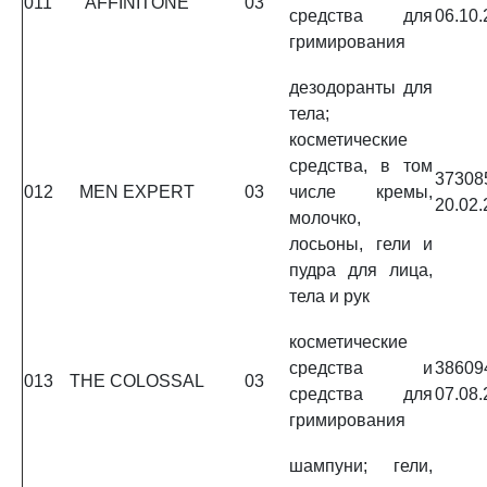
011
AFFINITONE
03
средства для
06.10.
гримирования
дезодоранты для
тела;
косметические
средства, в том
3730
012
MEN EXPERT
03
числе кремы,
20.02.
молочко,
лосьоны, гели и
пудра для лица,
тела и рук
косметические
средства и
3860
013
THE COLOSSAL
03
средства для
07.08.
гримирования
шампуни; гели,