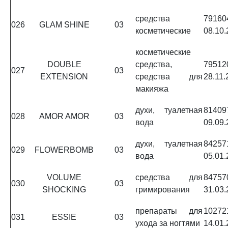
средства
7916
026
GLAM SHINE
03
косметические
08.10.
косметические
DOUBLE
средства,
7951
027
03
EXTENSION
средства для
28.11.
макияжа
духи, туалетная
8140
028
AMOR AMOR
03
вода
09.09.
духи, туалетная
8425
029
FLOWERBOMB
03
вода
05.01.
VOLUME
средства для
8475
030
03
SHOCKING
гримирования
31.03.
препараты для
1027
031
ESSIE
03
ухода за ногтями
14.01.