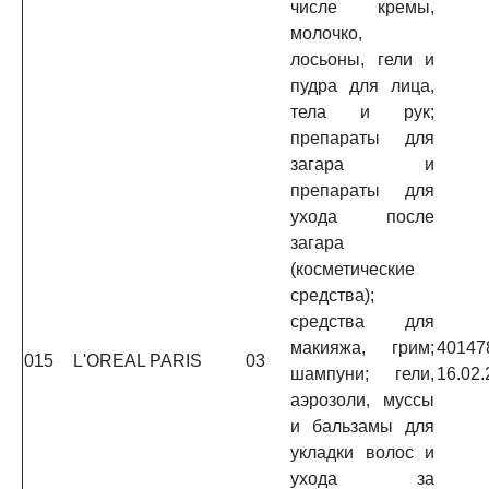
числе кремы,
молочко,
лосьоны, гели и
пудра для лица,
тела и рук;
препараты для
загара и
препараты для
ухода после
загара
(косметические
средства);
средства для
макияжа, грим;
4014
015
L'OREAL PARIS
03
шампуни; гели,
16.02.
аэрозоли, муссы
и бальзамы для
укладки волос и
ухода за