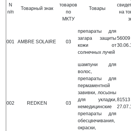
N
товаров
свиде
Товарный знак
Товары
п/п
по
на т
МКТУ
з
препараты для
загара защиты
560
001
AMBRE SOLAIRE
03
кожи от
30.06.
солнечных лучей
шампуни для
волос,
препараты для
пермаментной
завивки, лосьоны
для укладки,
815
002
REDKEN
03
немедицинские
27.07.
препараты для
обесцвечивания,
окраски,