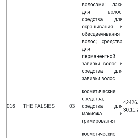
волосами; лаки
для волос;
средства для
окрашивания и
обесцвечивания
волос; средства
для
перманентной
завивки волос и
средства для
завивки волос
косметические
средства;
4242
016
THE FALSIES
03
средства для
30.11.
макияжа и
гримирования
косметические