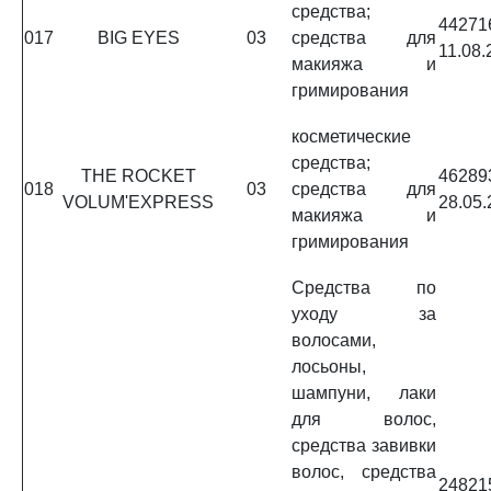
средства;
4427
017
BIG EYES
03
средства для
11.08.
макияжа и
гримирования
косметические
средства;
THE ROCKET
4628
018
03
средства для
VOLUM'EXPRESS
28.05.
макияжа и
гримирования
Средства по
уходу за
волосами,
лосьоны,
шампуни, лаки
для волос,
средства завивки
волос, средства
2482