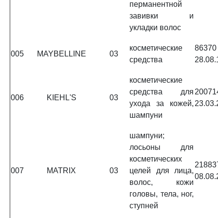
перманентной
завивки и
укладки волос
косметические
863
005
MAYBELLINE
03
средства
28.08.
косметические
средства для
2007
006
KIEHL'S
03
ухода за кожей,
23.03.
шампуни
шампуни;
лосьоны для
косметических
2188
007
MATRIX
03
целей для лица,
08.08.
волос, кожи
головы, тела, ног,
ступней