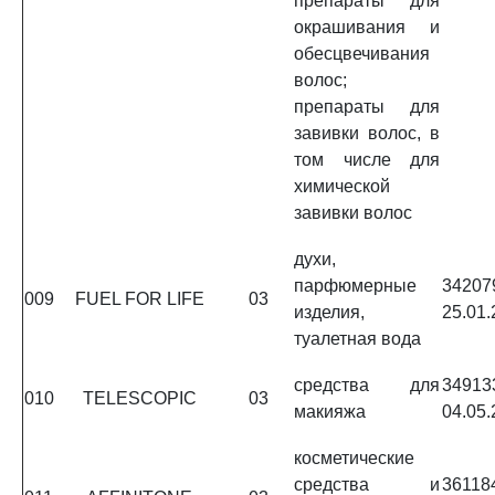
препараты для
окрашивания и
обесцвечивания
волос;
препараты для
завивки волос, в
том числе для
химической
завивки волос
духи,
парфюмерные
3420
009
FUEL FOR LIFE
03
изделия,
25.01.
туалетная вода
средства для
3491
010
TELESCOPIC
03
макияжа
04.05.
косметические
средства и
3611