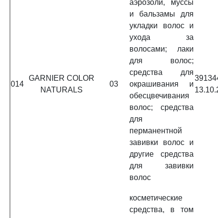
аэрозоли, муссы
и бальзамы для
укладки волос и
ухода за
волосами; лаки
для волос;
средства для
GARNIER COLOR
3913
014
03
окрашивания и
NATURALS
13.10.
обесцвечивания
волос; средства
для
перманентной
завивки волос и
другие средства
для завивки
волос
косметические
средства, в том