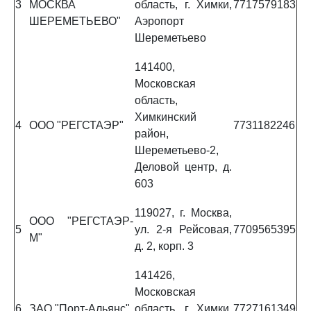
3
МОСКВА
область, г. Химки,
7717579183
ШЕРЕМЕТЬЕВО"
Аэропорт
Шереметьево
141400,
Московская
область,
Химкинский
4
ООО "РЕГСТАЭР"
7731182246
район,
Шереметьево-2,
Деловой центр, д.
603
119027, г. Москва,
ООО "РЕГСТАЭР-
5
ул. 2-я Рейсовая,
7709565395
М"
д. 2, корп. 3
141426,
Московская
6
ЗАО "Порт-Альянс"
область, г. Химки,
7727161349