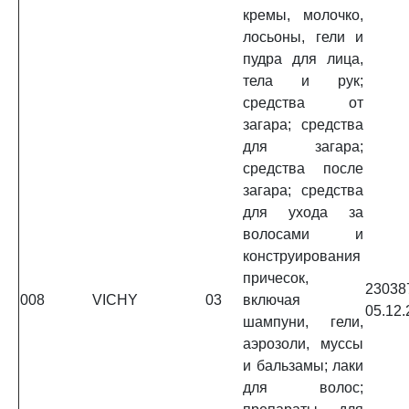
кремы, молочко,
лосьоны, гели и
пудра для лица,
тела и рук;
средства от
загара; средства
для загара;
средства после
загара; средства
для ухода за
волосами и
конструирования
причесок,
2303
008
VICHY
03
включая
05.12.
шампуни, гели,
аэрозоли, муссы
и бальзамы; лаки
для волос;