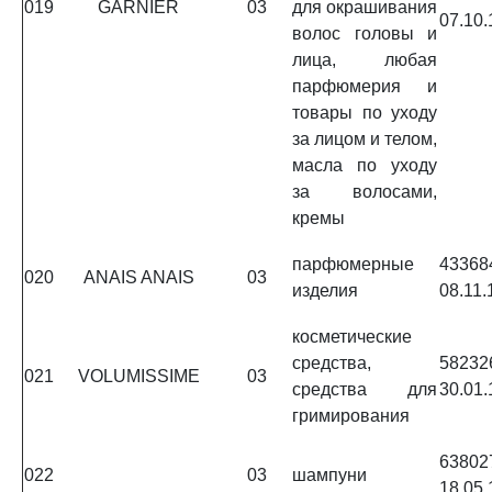
019
GARNIER
03
для окрашивания
07.10.
волос головы и
лица, любая
парфюмерия и
товары по уходу
за лицом и телом,
масла по уходу
за волосами,
кремы
парфюмерные
4336
020
ANAIS ANAIS
03
изделия
08.11.
косметические
средства,
5823
021
VOLUMISSIME
03
средства для
30.01.
гримирования
6380
022
03
шампуни
18.05.