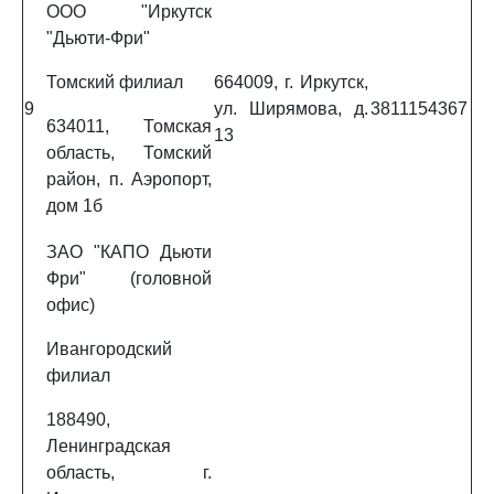
ООО "Иркутск
"Дьюти-Фри"
Томский филиал
664009, г. Иркутск,
9
ул. Ширямова, д.
3811154367
634011, Томская
13
область, Томский
район, п. Аэропорт,
дом 1б
ЗАО "КАПО Дьюти
Фри" (головной
офис)
Ивангородский
филиал
188490,
Ленинградская
область, г.