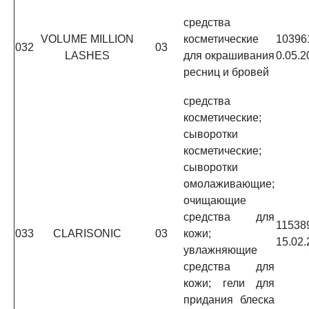
средства
VOLUME MILLION
косметические
1039
032
03
LASHES
для окрашивания
0.05.2
ресниц и бровей
средства
косметические;
сыворотки
косметические;
сыворотки
омолаживающие;
очищающие
средства для
1153
033
CLARISONIC
03
кожи;
15.02.
увлажняющие
средства для
кожи; гели для
придания блеска