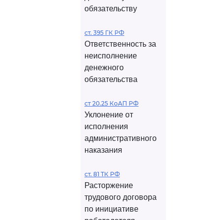
обязательству
ст. 395 ГК РФ
Ответственность за
неисполнение
денежного
обязательства
ст 20.25 КоАП РФ
Уклонение от
исполнения
административного
наказания
ст. 81 ТК РФ
Расторжение
трудового договора
по инициативе