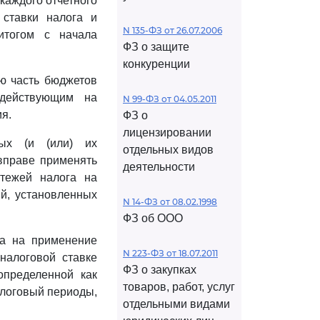
 каждого отчетного
 ставки налога и
N 135-ФЗ от 26.07.2006
итогом с начала
ФЗ о защите
конкуренции
ю часть бюджетов
 действующим на
N 99-ФЗ от 04.05.2011
я.
ФЗ о
лицензировании
рых (и (или) их
отдельных видов
 вправе применять
деятельности
тежей налога на
й, установленных
N 14-ФЗ от 08.02.1998
ФЗ об ООО
ва на применение
N 223-ФЗ от 18.07.2011
налоговой ставке
ФЗ о закупках
определенной как
товаров, работ, услуг
алоговый периоды,
отдельными видами