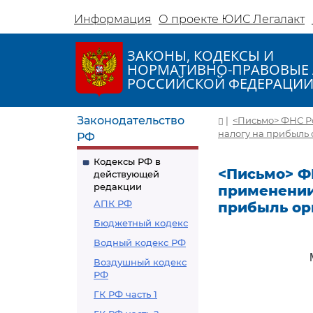
Информация
О проекте ЮИС Легалакт
ЗАКОНЫ, КОДЕКСЫ И
НОРМАТИВНО-ПРАВОВЫЕ 
РОССИЙСКОЙ ФЕДЕРАЦИ
Законодательство
|
<Письмо> ФНС Ро
налогу на прибыль
РФ
Кодексы РФ в
<Письмо> ФН
действующей
редакции
применении
АПК РФ
прибыль ор
Бюджетный кодекс
Водный кодекс РФ
Воздушный кодекс
РФ
ГК РФ часть 1