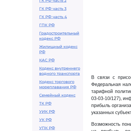
ГК РФ часть 2
ГК РФ часть 3
ГК РФ часть 4
ГПК РФ
Градостроительный
кодекс РФ
Жилищный кодекс
РФ
КАС РФ
Кодекс внутреннего
водного транспорта
В связи с присо
Кодекс торгового
Федеральная нал
мореплавания РФ
тарифной полити
Семейный кодекс
03-03-10/127), и
ТК РФ
прибыль организа
УИК РФ
указанных субъек
УК РФ
Возможность пони
УПК РФ