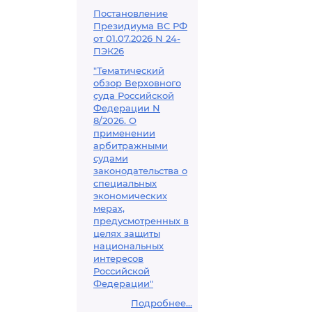
Постановление
Президиума ВС РФ
от 01.07.2026 N 24-
ПЭК26
"Тематический
обзор Верховного
суда Российской
Федерации N
8/2026. О
применении
арбитражными
судами
законодательства о
специальных
экономических
мерах,
предусмотренных в
целях защиты
национальных
интересов
Российской
Федерации"
Подробнее...