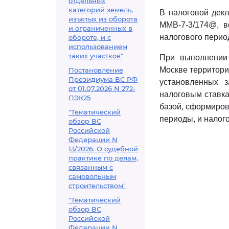
отдельных
категорий земель,
В налоговой дек
изъятых из оборота
ММВ-7-3/174@, в
и ограниченных в
налогового перио
обороте, и с
использованием
таких участков"
При выполнении 
Москве территори
Постановление
Президиума ВС РФ
установленных 
от 01.07.2026 N 272-
налоговым ставка
ПЭК25
базой, сформиров
"Тематический
периоды, и налого
обзор ВС
Российской
Федерации N
13/2026. О судебной
практике по делам,
связанным с
самовольным
строительством"
"Тематический
обзор ВС
Российской
Федерации N