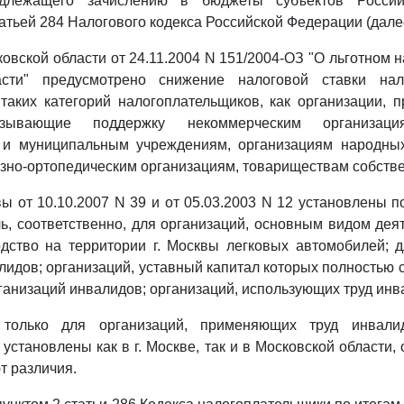
длежащего зачислению в бюджеты субъектов Россий
атьей 284 Налогового кодекса Российской Федерации (далее
ковской области от 24.11.2004 N 151/2004-ОЗ "О льготном 
асти" предусмотрено снижение налоговой ставки на
таких категорий налогоплательщиков, как организации,
азывающие поддержку некоммерческим организаци
 и муниципальным учреждениям, организациям народны
зно-ортопедическим организациям, товариществам собстве
вы от 10.10.2007 N 39 и от 05.03.2003 N 12 установлены 
ь, соответственно, для организаций, основным видом дея
одство на территории г. Москвы легковых автомобилей; 
лидов; организаций, уставный капитал которых полностью с
анизаций инвалидов; организаций, использующих труд инв
 только для организаций, применяющих труд инвали
установлены как в г. Москве, так и в Московской области,
 различия.