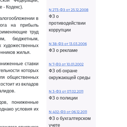
ской Федерации,
 - Кодекс).
N 273-ФЗ от 25.12.2008
ФЗ о
налогообложении в
противодействии
лога на прибыль
коррупции
 применяющие труд
ям, бюджетным,
N 38-ФЗ от 13.03.2006
х художественных
ФЗ о рекламе
нников жилья.
пониженные ставки
N 7-ФЗ от 10.01.2002
тельности которых
ФЗ об охране
для общественных
окружающей среды
остоит из вкладов
алидов.
N 3-ФЗ от 07.02.2011
ФЗ о полиции
дов, пониженные
 однако условия их
N 402-ФЗ от 06.12.2011
ФЗ о бухгалтерском
учете