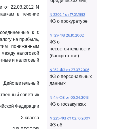
юридических лиц
 от 22.03.2012 N
тавкам в течение
N 2202-1 от 17.01.1992
ФЗ о прокуратуре
соединенные к г.
N 127-ФЗ 26.10.2002
алогу на прибыль,
ФЗ о
этим пониженным
несостоятельности
а между налоговой
(банкротстве)
етные и налоговый
N 152-ФЗ от 27.07.2006
ФЗ о персональных
Действительный
данных
ственный советник
N 44-ФЗ от 05.04.2013
ФЗ о госзакупках
ийской Федерации
3 класса
N 229-ФЗ от 02.10.2007
ФЗ об