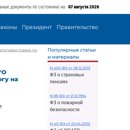
льные документы по состоянию на:
07 августа 2026
Законы
Президент
Правительство
Популярные статьи
алоговых ставок по
и материалы
N 400-ФЗ от 28.12.2013
"О
ФЗ о страховых
гу на
пенсиях
N 69-ФЗ от 21.12.1994
ФЗ о пожарной
И
безопасности
N 40-ФЗ от 25.04.2002