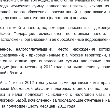
пунктом 2 статьи 286 Кодекса налогоплательщики по итогам
риода исчисляют сумму авансового платежа, исходя из
жащей налогообложению, рассчитанной нарастающим 
а до окончания отчетного (налогового) периода.
 платежей и налога, подлежащие зачислению в доходну
ийской Федерации, исчисляются по ставкам налога,
 расположены организация и ее обособленные подразделени
енное, налогоплательщики, место нахождения кото
разделений) - присоединенные к г. Москве территории,
оговые ставки при определении суммы авансовых пла
годие (шесть месяцев) 2012 года при выполнении услови
кой области.
ой с 1 июля 2012 года указанными организациями пра
нами Московской области налоговых ставок, по полной 
жи и налог подлежат исчислению с налоговой базы, 
логовой базой, исчисленной за последующие отчетные и н
 за полугодие (шесть месяцев) 2012 года.