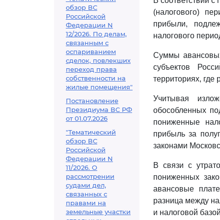
В соответствии с 
обзор ВС
(налогового) пе
Российской
прибыли, подле
Федерации N
12/2026. По делам,
налогового период
связанным с
оспариванием
Суммы авансовых
сделок, повлекших
субъектов Росс
переход права
собственности на
территориях, где
жилые помещения"
Учитывая излож
Постановление
Президиума ВС РФ
обособленных под
от 01.07.2026
пониженные нал
"Тематический
прибыль за полу
обзор ВС
законами Московс
Российской
Федерации N
В связи с утрат
11/2026. О
рассмотрении
пониженных зако
судами дел,
авансовые плате
связанных с
разница между на
правами на
земельные участки
и налоговой базой