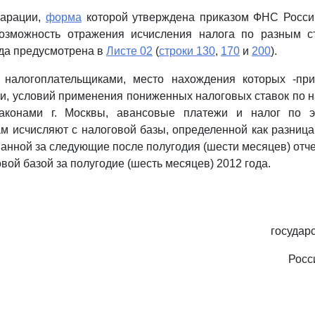
ларации,
форма
которой утверждена приказом ФНС России
озможность отражения исчисления налога по разным с
да предусмотрена в
Листе 02
(
строки 130
,
170
и
200
).
налогоплательщиками, место нахождения которых -при
и, условий применения пониженных налоговых ставок по н
законами г. Москвы, авансовые платежи и налог по 
м исчисляют с налоговой базы, определенной как разниц
анной за следующие после полугодия (шести месяцев) отч
вой базой за полугодие (шесть месяцев) 2012 года.
государ
Росс