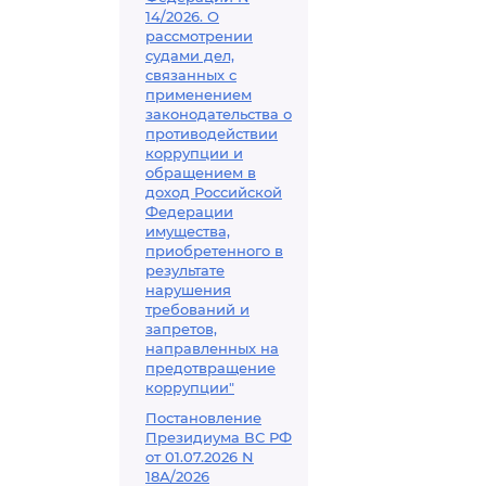
14/2026. О
рассмотрении
судами дел,
связанных с
применением
законодательства о
противодействии
коррупции и
обращением в
доход Российской
Федерации
имущества,
приобретенного в
результате
нарушения
требований и
запретов,
направленных на
предотвращение
коррупции"
Постановление
Президиума ВС РФ
от 01.07.2026 N
18А/2026