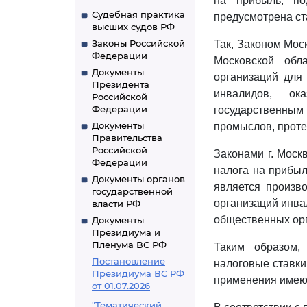
на прибыль, по
Судебная практика
предусмотрена ст
высших судов РФ
Законы Российской
Так, Законом Мос
Федерации
Московской обл
Документы
организаций для 
Президента
инвалидов, ок
Российской
Федерации
государственным
Документы
промыслов, проте
Правительства
Российской
Законами г. Моск
Федерации
налога на прибыл
Документы органов
является произв
государственной
организаций инва
власти РФ
общественных орг
Документы
Президиума и
Пленума ВС РФ
Таким образом,
Постановление
налоговые ставки 
Президиума ВС РФ
применения имеют
от 01.07.2026
"Тематический