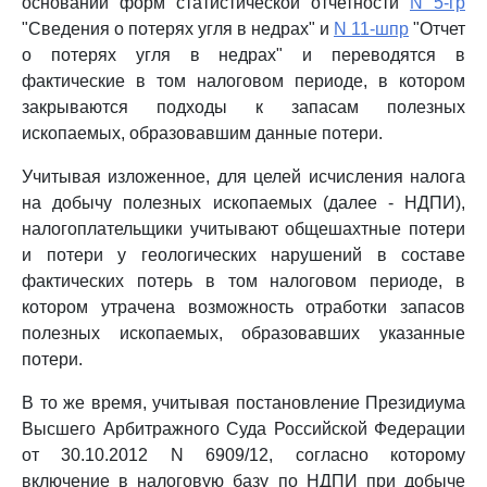
основании форм статистической отчетности
N 5-гр
"Сведения о потерях угля в недрах" и
N 11-шпр
"Отчет
о потерях угля в недрах" и переводятся в
фактические в том налоговом периоде, в котором
закрываются подходы к запасам полезных
ископаемых, образовавшим данные потери.
Учитывая изложенное, для целей исчисления налога
на добычу полезных ископаемых (далее - НДПИ),
налогоплательщики учитывают общешахтные потери
и потери у геологических нарушений в составе
фактических потерь в том налоговом периоде, в
котором утрачена возможность отработки запасов
полезных ископаемых, образовавших указанные
потери.
В то же время, учитывая постановление Президиума
Высшего Арбитражного Суда Российской Федерации
от 30.10.2012 N 6909/12, согласно которому
включение в налоговую базу по НДПИ при добыче