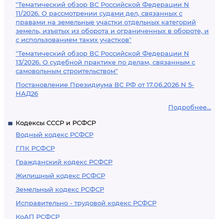
"Тематический обзор ВС Российской Федерации N
11/2026. О рассмотрении судами дел, связанных с
правами на земельные участки отдельных категорий
земель, изъятых из оборота и ограниченных в обороте, и
с использованием таких участков"
"Тематический обзор ВС Российской Федерации N
13/2026. О судебной практике по делам, связанным с
самовольным строительством"
Постановление Президиума ВС РФ от 17.06.2026 N 5-
НАД26
Подробнее...
Кодексы СССР и РСФСР
Водный кодекс РСФСР
ГПК РСФСР
Гражданский кодекс РСФСР
Жилищный кодекс РСФСР
Земельный кодекс РСФСР
Исправительно - трудовой кодекс РСФСР
КоАП РСФСР