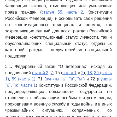
Федерации законов, отменяющих или умаляющих
права граждан (
статья 55, часть 2
, Конституции
Российской Федерации), и основывать свои решения
на конституционных принципах и нормах, как
закрепляющих единый для всех граждан Российской
Федерации конституционный статус личности, так и
обусловливающих специальный статус отдельных
категорий граждан - получателей мер социальной
поддержки.
3.1. Федеральный закон "О ветеранах", исходя из
предписаний
статей 2
,
7
, 15 (
части 1
и
2
),
18
,
39 (часть
1)
,
59 (часть 1)
, 71 (
пункты "а"
,
"в"
,
"м"
) и 72 (
пункты
"б"
,
"ж" части 1
) Конституции Российской Федерации,
предопределяющих обязанности государства по
отношению к обладающим особым статусом лицам,
проходившим военную службу в годы войны и в иных
чрезвычайных ситуациях, сопряженных со
значительным риском для жизни и здоровья, в целях