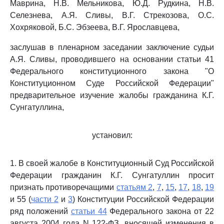
Маврина, Н.В. Мельникова, Ю.Д. Рудкина, Н.В.
Селезнева, А.Я. Сливы, В.Г. Стрекозова, О.С.
Хохряковой, Б.С. Эбзеева, В.Г. Ярославцева,
заслушав в пленарном заседании заключение судьи
А.Я. Сливы, проводившего на основании статьи 41
Федерального конституционного закона "О
Конституционном Суде Российской Федерации"
предварительное изучение жалобы гражданина К.Г.
Сунгатуллина,
установил:
1. В своей жалобе в Конституционный Суд Российской
Федерации гражданин К.Г. Сунгатуллин просит
признать противоречащими
статьям 2
,
7
,
15
,
17
,
18
,
19
и 55 (
части 2
и
3
) Конституции Российской Федерации
ряд положений
статьи 44
Федерального закона от 22
августа 2004 года N 122-ФЗ, вносящей изменения в