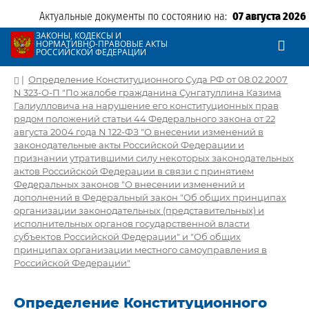
Актуальные документы по состоянию на:
07 августа 2026
ЗАКОНЫ, КОДЕКСЫ И
НОРМАТИВНО-ПРАВОВЫЕ АКТЫ
РОССИЙСКОЙ ФЕДЕРАЦИИ
|
Определение Конституционного Суда РФ от 08.02.2007
N 323-О-П "По жалобе гражданина Сунгатуллина Казима
Галиулловича на нарушение его конституционных прав
рядом положений статьи 44 Федерального закона от 22
августа 2004 года N 122-ФЗ "О внесении изменений в
законодательные акты Российской Федерации и
признании утратившими силу некоторых законодательных
актов Российской Федерации в связи с принятием
Федеральных законов "О внесении изменений и
дополнений в Федеральный закон "Об общих принципах
организации законодательных (представительных) и
исполнительных органов государственной власти
субъектов Российской Федерации" и "Об общих
принципах организации местного самоуправления в
Российской Федерации"
Определение Конституционного